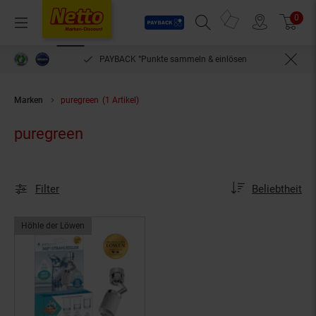
Payback
Prospekte
0
Arti
Menü
Suchfeld einblenden
Filiale finden
Warenkorb
PAYBACK °Punkte sammeln & einlösen
Marken
puregreen
(1 Artikel)
puregreen
Sortierung
Sortierung:
Filter
Beliebtheit
Höhle der Löwen