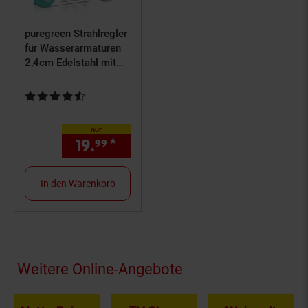
puregreen Strahlregler
für Wasserarmaturen
2,4cm Edelstahl mit
Gelenk
Kundenbewertung: 4,56 von 5 Sternen
nur
19.
*
nur 19,
€ Sternchen Fußno
99
99
In den Warenkorb
Fußzeile
Weitere Online-Angebote