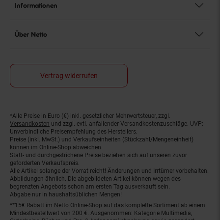
Informationen
Über Netto
Vertrag widerrufen
*Alle Preise in Euro (€) inkl. gesetzlicher Mehrwertsteuer, zzgl.
Fußnoten
Versandkosten
und zzgl. evtl. anfallender Versandkostenzuschläge. UVP:
Unverbindliche Preisempfehlung des Herstellers.
Preise (inkl. MwSt.) und Verkaufseinheiten (Stückzahl/Mengeneinheit)
können im Online-Shop abweichen.
Statt- und durchgestrichene Preise beziehen sich auf unseren zuvor
geforderten Verkaufspreis.
Alle Artikel solange der Vorrat reicht! Änderungen und Irrtümer vorbehalten.
Abbildungen ähnlich. Die abgebildeten Artikel können wegen des
begrenzten Angebots schon am ersten Tag ausverkauft sein.
Abgabe nur in haushaltsüblichen Mengen!
**15€ Rabatt im Netto Online-Shop auf das komplette Sortiment ab einem
Mindestbestellwert von 200 €. Ausgenommen: Kategorie Multimedia,