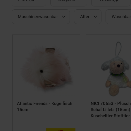
Maschinenwaschbar
Alter
Waschbar 
Atlantic Friends - Kugelfisch
NICI 70653 - Plüscht
15cm
Schaf Lillebi (15cm)
Kuscheltier Stofftier
Schäfchen Lamm
nur