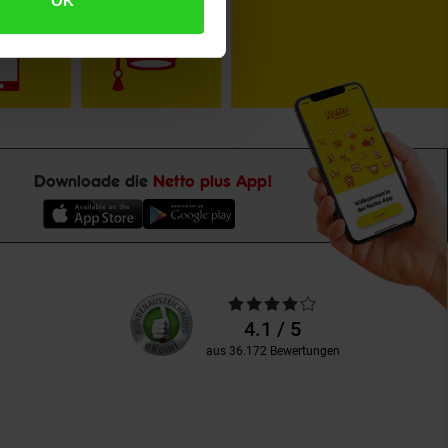
OK
Downloade die
Netto plus App!
Unsere
Durchschnittliche
Kundenbewertungen
Bewertungen
4.1 / 5
aus 36.172 Bewertungen