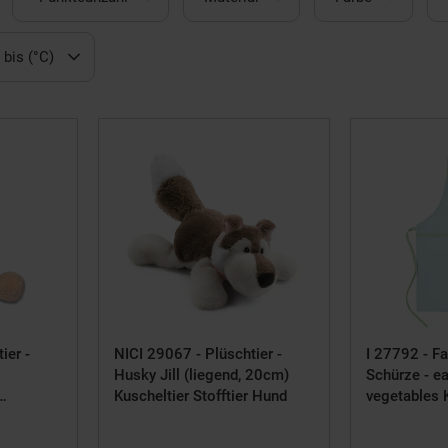
bis (°C)
ier -
NICI 29067 - Plüschtier -
I 27792 - F
Husky Jill (liegend, 20cm)
Schürze - e
Kuscheltier Stofftier Hund
vegetables 
Grillschürz