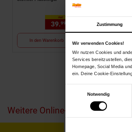
nur
39.
*
nur 39,
€ Sternche
1
99
99
Zustimmung
In den Warenkorb
In den Warenk
Wir verwenden Cookies!
Wir nutzen Cookies und ander
Services bereitzustellen, di
Homepage, Social Media und P
ein. Deine Cookie-Einstellun
Einwilligungsauswahl
Fußzeile
Notwendig
Weitere Online-Angebote
Netto Reisen
TV-