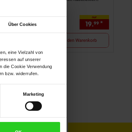
Stofftier Schmusekissen
nur
nur
36.
*
nur 36,
€ Sternchen Fußnote, De
09
09
am Seitenende
nchen Fußnote, Details am Seitenende
19.
*
nur 19,
€
99
99
Über Cookies
n Warenkorb
In den Warenkorb
en, eine Vielzahl von
teressen auf unserer
 in die Cookie Verwendung
n bzw. widerrufen.
Marketing
toKOM
Karriere