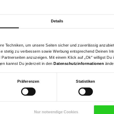
Plüsch Anhänger
nur
nur
n Fußnote, Details am Seitenende
2.
*
nur 12,
€ Sternchen Fußnote, Details 
11.
*
nur 11,
€ Ster
99
99
99
99
Details
orb
In den Warenkorb
In de
e Techniken, um unsere Seiten sicher und zuverlässig anzubiet
ese stetig zu verbessern sowie Werbung entsprechend Deinen In
artnerseiten anzuzeigen. Mit einem Klick auf „Ok“ willigst Du
gen kannst Du jederzeit in den
Datenschutzinformationen
änder
Präferenzen
Statistiken
Shop
Weinwelt
Rezeptwelt
Net
Nur notwendige Cookies