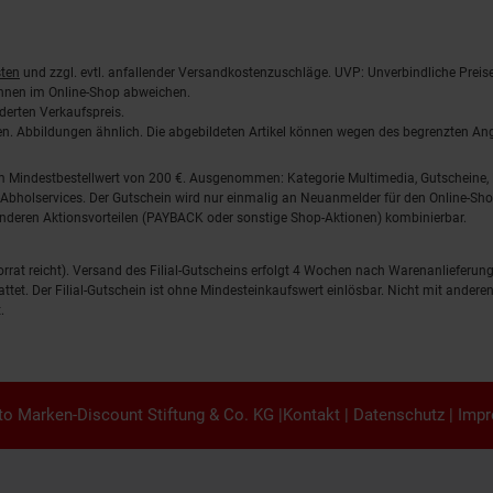
ten
und zzgl. evtl. anfallender Versandkostenzuschläge. UVP: Unverbindliche Preis
önnen im Online-Shop abweichen.
derten Verkaufspreis.
lten. Abbildungen ähnlich. Die abgebildeten Artikel können wegen des begrenzten A
em Mindestbestellwert von 200 €. Ausgenommen: Kategorie Multimedia, Gutscheine
Abholservices. Der Gutschein wird nur einmalig an Neuanmelder für den Online-Shop
anderen Aktionsvorteilen (PAYBACK oder sonstige Shop-Aktionen) kombinierbar.
 Vorrat reicht). Versand des Filial-Gutscheins erfolgt 4 Wochen nach Warenanlieferung
stattet. Der Filial-Gutschein ist ohne Mindesteinkaufswert einlösbar. Nicht mit and
.
o Marken-Discount Stiftung & Co. KG |
Kontakt
|
Datenschutz
|
Imp