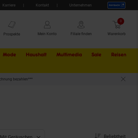
Karriere
Kontakt
Unternehmen
0
Artikel
Mein Konto
Filiale finden
Warenkorb
Prospekte
Mode
Haushalt
Multimedia
Sale
Externer Li
Reisen
chnung bezahlen***
Sortierung
Sortierung:
Beliebtheit
Mit Geräuschen