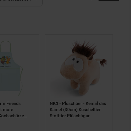
arm Friends
NICI - Plüschtier - Kemal das
at more
Kamel (30cm) Kuscheltier
Kochschürze
Stofftier Plüschfigur
e Kinderschürze