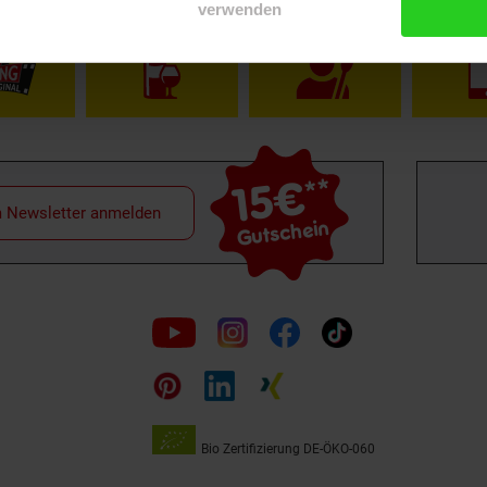
verwenden
15€
**
m Newsletter anmelden
Gutschein
Folge
uns
auf
Bio Zertifizierung
DE-ÖKO-060
Unsere