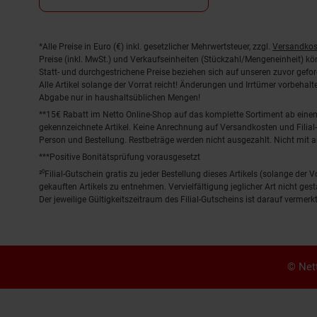
Fußnoten
*Alle Preise in Euro (€) inkl. gesetzlicher Mehrwertsteuer, zzgl.
Versandkos
Preise (inkl. MwSt.) und Verkaufseinheiten (Stückzahl/Mengeneinheit) k
Statt- und durchgestrichene Preise beziehen sich auf unseren zuvor gefor
Alle Artikel solange der Vorrat reicht! Änderungen und Irrtümer vorbeha
Abgabe nur in haushaltsüblichen Mengen!
**15€ Rabatt im Netto Online-Shop auf das komplette Sortiment ab ein
gekennzeichnete Artikel. Keine Anrechnung auf Versandkosten und Filial-
Person und Bestellung. Restbeträge werden nicht ausgezahlt. Nicht mit 
***Positive Bonitätsprüfung vorausgesetzt
²⁰Filial-Gutschein gratis zu jeder Bestellung dieses Artikels (solange der
gekauften Artikels zu entnehmen. Vervielfältigung jeglicher Art nicht ge
Der jeweilige Gültigkeitszeitraum des Filial-Gutscheins ist darauf vermerkt
© Nett