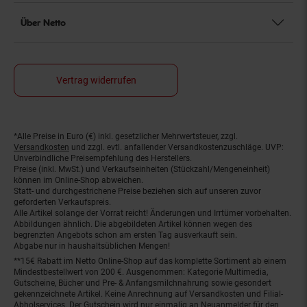
Über Netto
Vertrag widerrufen
*Alle Preise in Euro (€) inkl. gesetzlicher Mehrwertsteuer, zzgl.
Fußnoten
Versandkosten
und zzgl. evtl. anfallender Versandkostenzuschläge. UVP:
Unverbindliche Preisempfehlung des Herstellers.
Preise (inkl. MwSt.) und Verkaufseinheiten (Stückzahl/Mengeneinheit)
können im Online-Shop abweichen.
Statt- und durchgestrichene Preise beziehen sich auf unseren zuvor
geforderten Verkaufspreis.
Alle Artikel solange der Vorrat reicht! Änderungen und Irrtümer vorbehalten.
Abbildungen ähnlich. Die abgebildeten Artikel können wegen des
begrenzten Angebots schon am ersten Tag ausverkauft sein.
Abgabe nur in haushaltsüblichen Mengen!
**15€ Rabatt im Netto Online-Shop auf das komplette Sortiment ab einem
Mindestbestellwert von 200 €. Ausgenommen: Kategorie Multimedia,
Gutscheine, Bücher und Pre- & Anfangsmilchnahrung sowie gesondert
gekennzeichnete Artikel. Keine Anrechnung auf Versandkosten und Filial-
Abholservices. Der Gutschein wird nur einmalig an Neuanmelder für den