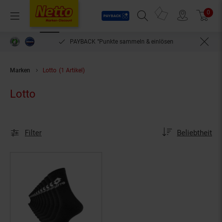
Payback
Prospekte
0
Arti
Menü
Suchfeld einblenden
Filiale finden
Warenkorb
PAYBACK °Punkte sammeln & einlösen
Marken
Lotto
(1 Artikel)
Lotto
Sortierung
Sortierung:
Filter
Beliebtheit