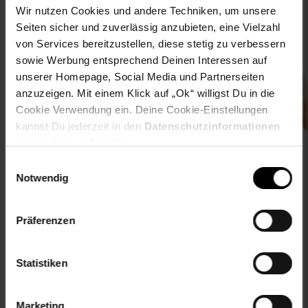
Wir nutzen Cookies und andere Techniken, um unsere
Seiten sicher und zuverlässig anzubieten, eine Vielzahl
von Services bereitzustellen, diese stetig zu verbessern
Downloade die
Netto plus App!
sowie Werbung entsprechend Deinen Interessen auf
unserer Homepage, Social Media und Partnerseiten
anzuzeigen. Mit einem Klick auf „Ok“ willigst Du in die
Cookie Verwendung ein. Deine Cookie-Einstellungen
kannst Du jederzeit in den
Datenschutzinformationen
ändern bzw. widerrufen.
Unsere Auszeichnungen
Einwilligungsauswahl
Notwendig
Präferenzen
Folge uns auf
Statistiken
Marketing