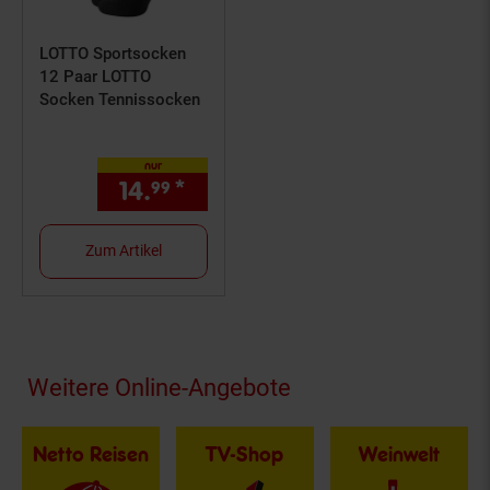
LOTTO Sportsocken
12 Paar LOTTO
Socken Tennissocken
nur
14.
*
nur 14,
€ Sternchen Fußno
99
99
Zum Artikel
Fußzeile
Weitere Online-Angebote
Netto Reisen
TV-Shop
Weinwelt