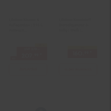
Lifetime Kissen- &
Lifetime Kunststoff
Auflagenbox | 515 L
Bierzeltgarnitur 3-
Anthrazit
teilig | Weiß |
72x147,1x63,6cm
182x76x74 cm
-25 %
Sie Sparen 25 Prozent,
nur
UVP
279.–
UVP : 279,–€
160.
*
nur 16
99
207.
*
ab 207,
€ Sternchen Fuß
99
99
ab
Zum Artikel
In den Warenkorb