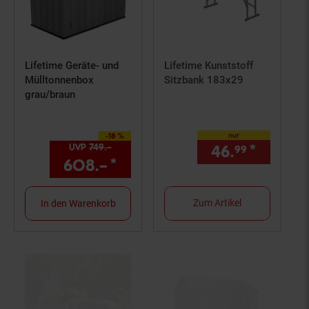
Lifetime Geräte- und
Lifetime Kunststoff
Mülltonnenbox
Sitzbank 183x29
grau/braun
nur
-18 %
Sie Sparen 18 Prozent,
UVP
749.–
UVP : 749,–€
46.
*
nur 46,
99
608.–
*
Aktueller Preis: 608,–€ S
Zum Artikel
In den Warenkorb