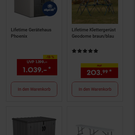
Lifetime Gerätehaus
Lifetime Klettergerüst
Phoenix
Geodome braun/blau
Kundenbewertung: 4,76 von 5 S
-13 %
Sie Sparen 13 Prozent,
UVP
1.199.–
UVP : 1199,–€
nur
1.039.–
*
Aktueller Preis: 1039,–€ 
203.
*
nur 20
99
In den Warenkorb
In den Warenkorb