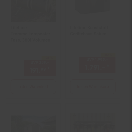
Lifetime
Lifetime Kunststoff
Trommelkomposter
Gerätehaus Saturn
Fass, 380l Volumen
-10 %
Sie Sparen 10 Prozent,
-25 %
Sie Sparen 25 Prozent,
UVP
1.999.–
UVP : 1999,
UVP
259.–
UVP : 259,–€
1.791.–
*
Aktuell
191.
*
Aktueller Preis: 191,
€ Ste
99
99
In den Warenkorb
In den Warenkorb