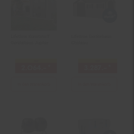
Lifetime Kunststoff
Lifetime Gerätehaus
Gerätehaus Jupiter
Chateau
nur
nur
2.064.–
*
nur 2064,–€ Sternchen Fu
3.287.–
*
nur 32
In den Warenkorb
In den Warenkorb