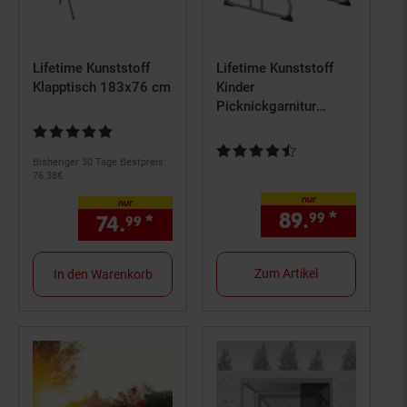
Lifetime Kunststoff
Lifetime Kunststoff
Klapptisch 183x76 cm
Kinder
Picknickgarnitur
versch. Ausführungen
Kundenbewertung: 4,8 von 5 Sternen
Kundenbewertung: 4,5 von 5 St
Bisheriger 30 Tage Bestpreis:
76.
38
€
nur
nur
89.
*
nur 89,
99
74.
*
nur 74,
€ Sternchen Fußno
99
99
Zum Artikel
In den Warenkorb