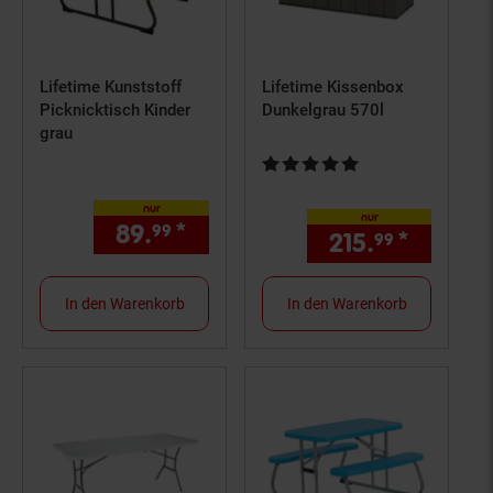
Lifetime Kunststoff
Lifetime Kissenbox
Picknicktisch Kinder
Dunkelgrau 570l
grau
Kundenbewertung: 4,76 von 5 S
nur
nur
89.
*
nur 89,
€ Sternchen Fußno
99
99
215.
*
nur 215
99
In den Warenkorb
In den Warenkorb