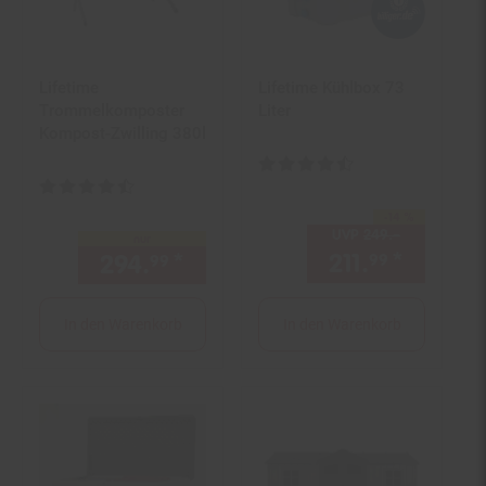
Lifetime
Lifetime Kühlbox 73
Trommelkomposter
Liter
Kompost-Zwilling 380l
Kundenbewertung: 4,67 von 5 S
Kundenbewertung: 4,44 von 5 Sternen
-14 %
Sie Sparen 14 Prozent,
UVP
249.–
UVP : 249,
nur
211.
*
Aktuell
294.
*
nur 294,
€ Sternchen Fuß
99
99
99
In den Warenkorb
In den Warenkorb