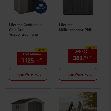
Lifetime Gerätehaus
Lifetime
Ohio Grau |
Mülltonnenbox Phil
284x214x265cm
-23 %
Sie Sparen 23 Prozent,
-13 %
Sie Sparen 13 Prozent,
UVP
499.–
UVP : 499,–
UVP
1.299.–
UVP : 1299,–€
382.
*
Aktuell
99
1.125.–
*
Aktueller Preis: 1125,–€ S
In den Warenkorb
In den Warenkorb