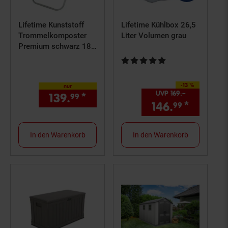
Lifetime Kunststoff
Lifetime Kühlbox 26,5
Trommelkomposter
Liter Volumen grau
Premium schwarz 189
Liter
Kundenbewertung: 5 von 5 Ster
-13 %
Sie Sparen 13 Prozent,
nur
UVP
169.–
UVP : 169,–
139.
*
nur 139,
€ Sternchen Fußn
99
99
146.
*
Aktuell
99
In den Warenkorb
In den Warenkorb