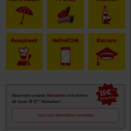
Rezeptwelt
NettoKOM
Karriere
15€
**
Newsletter Anmeldung
Abonniere unseren
Newsletter
und sichere
Gutschein
dir einen 15 €**-Gutschein!
Jetzt zum Newsletter anmelden