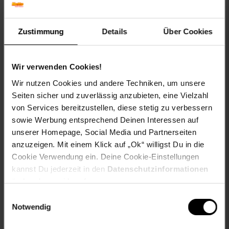
Zustimmung
Details
Über Cookies
Lifetime XXL
Lifetime Gerätehaus
Wir verwenden Cookies!
Gartenbox 495l /
Starlet
carbongrau
Wir nutzen Cookies und andere Techniken, um unsere
Kundenbewertung: 4,5 von 5 St
Seiten sicher und zuverlässig anzubieten, eine Vielzahl
Kundenbewertung: 5 von 5 Sternen
von Services bereitzustellen, diese stetig zu verbessern
-18 %
Sie Sparen 18 Prozent,
sowie Werbung entsprechend Deinen Interessen auf
UVP
799.–
UVP : 799,
nur
unserer Homepage, Social Media und Partnerseiten
652.–
*
Aktuell
263.
*
nur 263,
€ Sternchen Fuß
99
99
anzuzeigen. Mit einem Klick auf „Ok“ willigst Du in die
Cookie Verwendung ein. Deine Cookie-Einstellungen
In den Warenkorb
In den Warenkorb
kannst Du jederzeit in den
Datenschutzinformationen
ändern bzw. widerrufen.
Einwilligungsauswahl
Notwendig