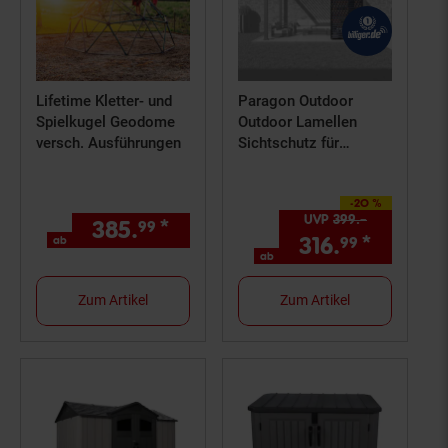
Lifetime Kletter- und
Paragon Outdoor
Spielkugel Geodome
Outdoor Lamellen
versch. Ausführungen
Sichtschutz für
Pergola Grand Tuscan
10 Grau | 94x234cm
-20 %
Sie Sparen 20 Prozent,
UVP
399.–
UVP : 399,
385.
*
ab 385,
€ Sternchen Fußn
99
99
316.
*
ab 316,
ab
99
ab
Zum Artikel
Zum Artikel