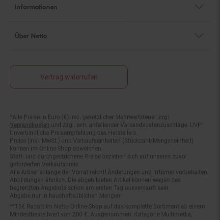
Informationen
Über Netto
Vertrag widerrufen
*Alle Preise in Euro (€) inkl. gesetzlicher Mehrwertsteuer, zzgl.
Fußnoten
Versandkosten
und zzgl. evtl. anfallender Versandkostenzuschläge. UVP:
Unverbindliche Preisempfehlung des Herstellers.
Preise (inkl. MwSt.) und Verkaufseinheiten (Stückzahl/Mengeneinheit)
können im Online-Shop abweichen.
Statt- und durchgestrichene Preise beziehen sich auf unseren zuvor
geforderten Verkaufspreis.
Alle Artikel solange der Vorrat reicht! Änderungen und Irrtümer vorbehalten.
Abbildungen ähnlich. Die abgebildeten Artikel können wegen des
begrenzten Angebots schon am ersten Tag ausverkauft sein.
Abgabe nur in haushaltsüblichen Mengen!
**15€ Rabatt im Netto Online-Shop auf das komplette Sortiment ab einem
Mindestbestellwert von 200 €. Ausgenommen: Kategorie Multimedia,
Gutscheine, Bücher und Pre- & Anfangsmilchnahrung sowie gesondert