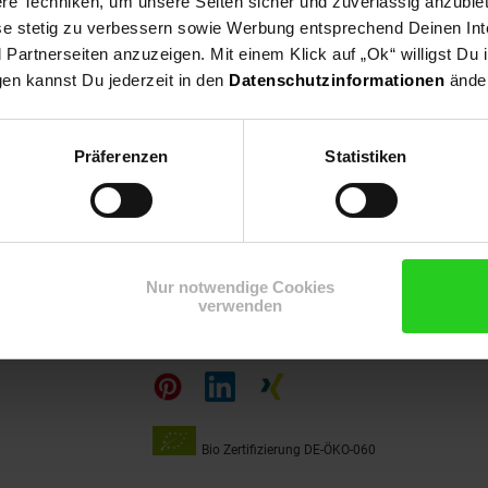
e Techniken, um unsere Seiten sicher und zuverlässig anzubiet
ese stetig zu verbessern sowie Werbung entsprechend Deinen In
artnerseiten anzuzeigen. Mit einem Klick auf „Ok“ willigst Du
gen kannst Du jederzeit in den
Datenschutzinformationen
änder
Präferenzen
Statistiken
15€
**
m Newsletter anmelden
Gutschein
Nur notwendige Cookies
verwenden
Folge
uns
auf
Bio Zertifizierung
DE-ÖKO-060
Unsere