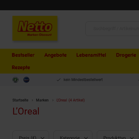
Schließen
Suche:
Bestseller
Angebote
Lebensmittel
Drogerie
Rezepte
kein Mindestbestellwert
Startseite
Marken
L’Oreal
(4 Artikel)
L’Oreal
Preis (€)
Kategorie
Produkttyp