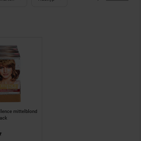
llence mittelblond
Pack
tung: 5 von 5 Sternen