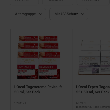
Altersgruppe
Mit UV-Schutz
L'Oreal Tagescreme Revitalift
L'Oreal Expert Tage
50 ml, 6er Pack
55+ 50 ml, 6er Pack
189.
80
/ l
66.
63
/ l
Bisheriger 30 Tage Bestprei