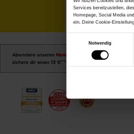
Wir nutzen Cookies und ander
Services bereitzustellen, di
Homepage, Social Media und P
ein. Deine Cookie-Einstellun
Einwilligungsauswahl
Notwendig
Abonniere unseren
Newsletter
und
Jetzt zu
sichere dir einen 15 €**-Gutschein!
Newsletter Anmeldung