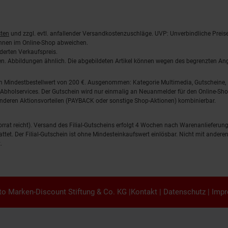
ten
und zzgl. evtl. anfallender Versandkostenzuschläge. UVP: Unverbindliche Preis
önnen im Online-Shop abweichen.
derten Verkaufspreis.
lten. Abbildungen ähnlich. Die abgebildeten Artikel können wegen des begrenzten A
em Mindestbestellwert von 200 €. Ausgenommen: Kategorie Multimedia, Gutscheine
Abholservices. Der Gutschein wird nur einmalig an Neuanmelder für den Online-Shop
anderen Aktionsvorteilen (PAYBACK oder sonstige Shop-Aktionen) kombinierbar.
 Vorrat reicht). Versand des Filial-Gutscheins erfolgt 4 Wochen nach Warenanlieferung
stattet. Der Filial-Gutschein ist ohne Mindesteinkaufswert einlösbar. Nicht mit and
.
o Marken-Discount Stiftung & Co. KG |
Kontakt
|
Datenschutz
|
Imp