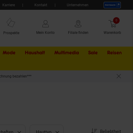
Karriere
Kontakt
Unternehmen
0
Artikel
Mein Konto
Filiale finden
Warenkorb
Prospekte
Mode
Haushalt
Multimedia
Sale
Externer Li
Reisen
chnung bezahlen***
Sortierung
Sortierung:
Beliebtheit
chaften
Hauttyp