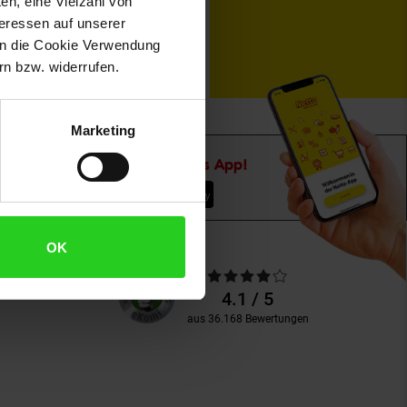
en, eine Vielzahl von
teressen auf unserer
 in die Cookie Verwendung
n bzw. widerrufen.
Marketing
Downloade die
Netto plus App!
OK
Unsere
Durchschnittliche
Kundenbewertungen
Bewertungen
4.1 / 5
aus 36.168 Bewertungen