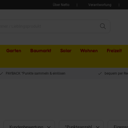
Über Netto
Verantwortung
Garten
Baumarkt
Solar
Wohnen
Freizeit
PAYBACK °Punkte sammeln & einlösen
bequem per Re
Kundenbewertung
°Punkteanzahl
Eigens