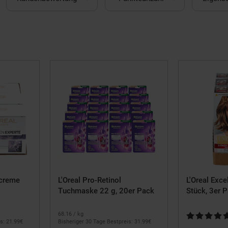
screme
L'Oreal Pro-Retinol
L'Oreal Exce
Tuchmaske 22 g, 20er Pack
Stück, 3er 
68.
16
/ kg
Kundenbewer
s: 21.
99
€
Bisheriger 30 Tage Bestpreis: 31.
99
€