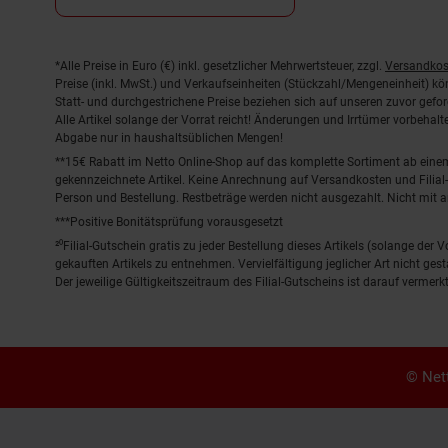
Fußnoten
*Alle Preise in Euro (€) inkl. gesetzlicher Mehrwertsteuer, zzgl.
Versandkos
Preise (inkl. MwSt.) und Verkaufseinheiten (Stückzahl/Mengeneinheit) k
Statt- und durchgestrichene Preise beziehen sich auf unseren zuvor gefor
Alle Artikel solange der Vorrat reicht! Änderungen und Irrtümer vorbeha
Abgabe nur in haushaltsüblichen Mengen!
**15€ Rabatt im Netto Online-Shop auf das komplette Sortiment ab ein
gekennzeichnete Artikel. Keine Anrechnung auf Versandkosten und Filial-
Person und Bestellung. Restbeträge werden nicht ausgezahlt. Nicht mit 
***Positive Bonitätsprüfung vorausgesetzt
²⁰Filial-Gutschein gratis zu jeder Bestellung dieses Artikels (solange der
gekauften Artikels zu entnehmen. Vervielfältigung jeglicher Art nicht ge
Der jeweilige Gültigkeitszeitraum des Filial-Gutscheins ist darauf vermerkt
© Nett