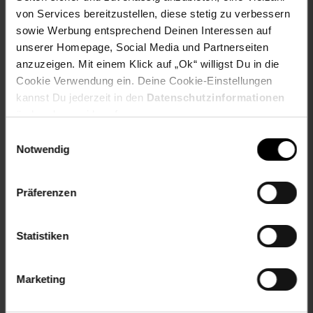
von Services bereitzustellen, diese stetig zu verbessern
sowie Werbung entsprechend Deinen Interessen auf
unserer Homepage, Social Media und Partnerseiten
anzuzeigen. Mit einem Klick auf „Ok“ willigst Du in die
Cookie Verwendung ein. Deine Cookie-Einstellungen
ERGO VARIO 1
GARANTIA NORDIC
kannst Du jederzeit in den
Datenschutzinformationen
Hochbeet - Wood, inkl.
2in1 Regenspeicher
ändern bzw. widerrufen.
FLORA
300 Liter, inkl.
Einwilligungsauswahl
Pflanzschale - versch.
Notwendig
Ausführungen
Kundenbewertung: 5 von 5 Sternen
Kundenbewertung: 5 von 5 Ster
Präferenzen
nur
nur
319.
*
nur 319,
€ Sternchen Fußn
204.
*
nur 20
99
99
99
Statistiken
Zum Artikel
Zum Artikel
Marketing