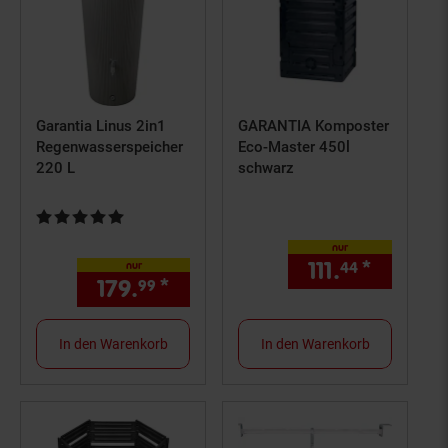
Garantia Linus 2in1
GARANTIA Komposter
Regenwasserspeicher
Eco-Master 450l
220 L
schwarz
Kundenbewertung: 5 von 5 Sternen
nur
111.
*
nur 111,
44
nur
179.
*
nur 179,
€ Sternchen Fußn
99
99
In den Warenkorb
In den Warenkorb