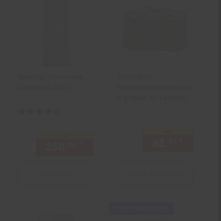
Filialgutschein
Garantia Säulentank
GARANTIA
sandbeige 500 L
Regentonnenunterstan
d graphit für Lanzarote
300L rund
Kundenbewertung: 4,65 von 5 Sternen
nur
nur
62.
*
nur 62,
95
258.
*
nur 258,
€ Sternchen Fuß
99
99
Zum Artikel
In den Warenkorb
Kampagnen
+30€ Filialgutschein
Artikel+30€