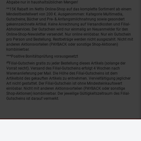
Abgabe nur in haushaltsüblichen Mengen!
**15€ Rabatt im Netto Online-Shop auf das komplette Sortiment ab einem
Mindestbestellwert von 200 €. Ausgenommen: Kategorie Multimedia,
Gutscheine, Bücher und Pre- & Anfangsmilchnahrung sowie gesondert
gekennzeichnete Artikel. Keine Anrechnung auf Versandkosten und Filial-
Abholservices. Der Gutschein wird nur einmalig an Neuanmelder für den
Online-Shop-Newsletter versendet. Nur online einlösbar. Nur ein Gutschein
pro Person und Bestellung. Restbeträge werden nicht ausgezahlt. Nicht mit
anderen Aktionsvorteilen (PAYBACK oder sonstige Shop-Aktionen)
kombinierbar.
***Positive Bonitätsprüfung vorausgesetzt
²⁰Filial-Gutschein gratis zu jeder Bestellung dieses Artikels (solange der
Vorrat reicht). Versand des Filial-Gutscheins erfolgt 4 Wochen nach
Warenanlieferung per Mail. Die Höhe des Filial-Gutscheins ist dem
Artikelbild des gekauften Artikels zu entnehmen. Vervielfältigung jeglicher
Art nicht gestattet. Der Filial-Gutschein ist ohne Mindesteinkaufswert
einlösbar. Nicht mit anderen Aktionsvorteilen (PAYBACK oder sonstige
Shop-Aktionen) kombinierbar. Der jeweilige Gültigkeitszeitraum des Filial-
Gutscheins ist darauf vermerkt.
© Netto Marken-Discount Stiftung & Co. KG |
Kontakt
|
Datenschutz
|
Impressum