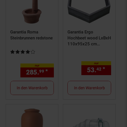
Garantia Roma
Garantia Ergo
Steinbrunnen redstone
Hochbeet wood LxBxH
110x95x25 cm
Holzstruktur
Kundenbewertung: 4 von 5 Sternen
Komposter
Blumenbeet
nur
nur
53.
*
nur 53,
42
285.
*
nur 285,
€ Sternchen Fuß
99
99
In den Warenkorb
In den Warenkorb