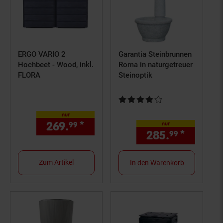
ERGO VARIO 2
Garantia Steinbrunnen
Hochbeet - Wood, inkl.
Roma in naturgetreuer
FLORA
Steinoptik
Kundenbewertung: 4 von 5 Ster
nur
269.
*
nur 269,
€ Sternchen Fuß
99
99
nur
285.
*
nur 285
99
Zum Artikel
In den Warenkorb