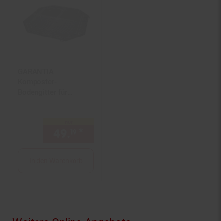
GARANTIA
Komposter-
Bodengitter für
Thermo-King
600/900L für Thermo-
nur
King 600/900
49.
*
nur 49,
€ Sternchen Fußno
19
19
In den Warenkorb