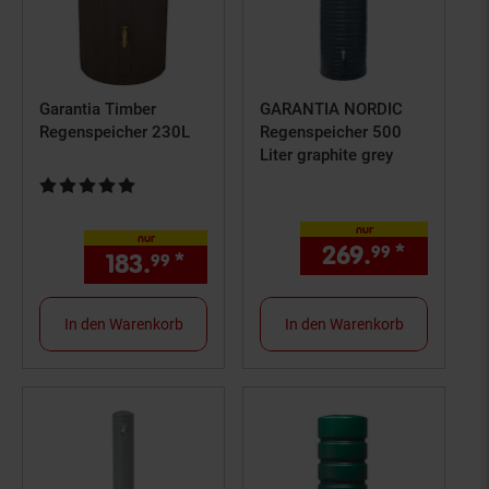
Garantia Timber
GARANTIA NORDIC
Regenspeicher 230L
Regenspeicher 500
Liter graphite grey
Kundenbewertung: 5 von 5 Sternen
nur
nur
269.
*
nur 269
99
183.
*
nur 183,
€ Sternchen Fußn
99
99
In den Warenkorb
In den Warenkorb