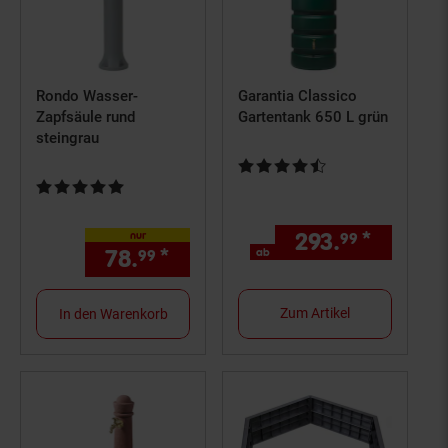
Rondo Wasser-
Garantia Classico
Zapfsäule rund
Gartentank 650 L grün
steingrau
Kundenbewertung: 4,65 von 5 S
Kundenbewertung: 4,86 von 5 Sternen
293.
*
ab 293
nur
99
78.
*
nur 78,
€ Sternchen Fußno
ab
99
99
Zum Artikel
In den Warenkorb