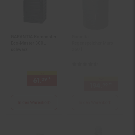
GARANTIA Komposter
Garantia
Eco-Master 300L
Regenspeicher Muro,
schwarz
260 l
Kundenbewertung: 4,67 von 5 S
nur
61.
*
nur 61,
€ Sternchen Fußno
29
29
nur
194.
*
nur 194
99
In den Warenkorb
In den Warenkorb