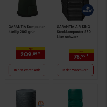
GARANTIA Komposter
GARANTIA AIR-KING
4teilig 280l grün
Steckkomposter 850
Liter schwarz
nur
nur
209.
*
nur 209,
€ Sternchen Fuß
89
89
76.
*
nur 76,
99
In den Warenkorb
In den Warenkorb