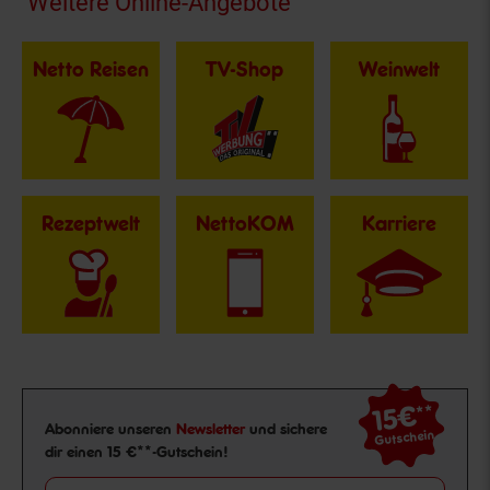
Fußzeile
Weitere Online-Angebote
Netto Reisen
TV-Shop
Weinwelt
Rezeptwelt
NettoKOM
Karriere
15€
**
Newsletter Anmeldung
Abonniere unseren
Newsletter
und sichere
Gutschein
dir einen 15 €**-Gutschein!