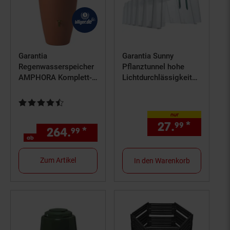
Garantia
Garantia Sunny
Regenwasserspeicher
Pflanztunnel hohe
AMPHORA Komplett-
Lichtdurchlässigkeit
Set terrakotta, 330
Schutzhaube
Liter
Abtropflächer
Kundenbewertung: 4,73 von 5 Sternen
nur
27.
*
nur 27,
99
264.
*
ab 264,
€ Sternchen Fußn
99
99
ab
Zum Artikel
In den Warenkorb