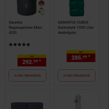
Garantia
GARANTIA CUBUS
Regenspeicher Muro
Gartentank 1000 Liter
420L
dunkelgrün
Kundenbewertung: 5 von 5 Sternen
nur
285.
*
nur 285
99
nur
292.
*
nur 292,
€ Sternchen Fuß
99
99
In den Warenkorb
In den Warenkorb