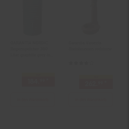
GARANTIA NORDIC
Garantia Venezia
Regenspeicher 300
Steinbrunnen redstone
Liter graphite grey inkl.
Deckel
Kundenbewertung: 4 von 5 Ster
nur
nur
184.
*
nur 184,
€ Sternchen Fußn
99
99
262.
*
nur 262
99
In den Warenkorb
In den Warenkorb