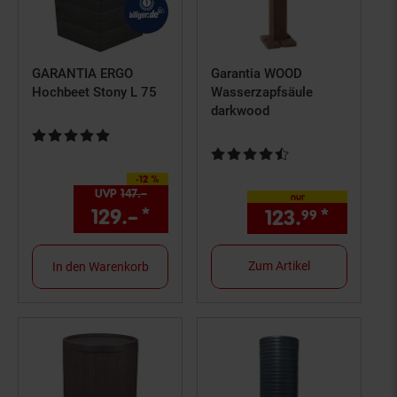
GARANTIA ERGO
Garantia WOOD
Hochbeet Stony L 75
Wasserzapfsäule
darkwood
Kundenbewertung: 4,75 von 5 Sternen
Kundenbewertung: 4,5 von 5 St
-12 %
Sie Sparen 12 Prozent,
UVP
147.–
UVP : 147,–€
nur
129.–
*
Aktueller Preis: 129,–€ St
123.
*
nur 123
99
Zum Artikel
In den Warenkorb