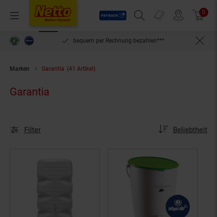
Payback
Prospekte
0
Arti
Menü
Suchfeld einblenden
Filiale finden
Warenkorb
inlösen
bequem per Rechnung bezahlen***
Marken
Garantia
(41 Artikel)
Garantia
Sortierung
Sortierung:
Filter
Beliebtheit