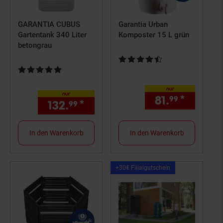
GARANTIA CUBUS
Garantia Urban
Gartentank 340 Liter
Komposter 15 L grün
betongrau
Kundenbewertung: 4,5 von 5 St
Kundenbewertung: 5 von 5 Sternen
nur
nur
81.
*
nur 81,
99
132.
*
nur 132,
€ Sternchen Fußn
99
99
In den Warenkorb
In den Warenkorb
Kampagnen
+30€ Filialgutschein
Artikel+30€
Filialgutschein