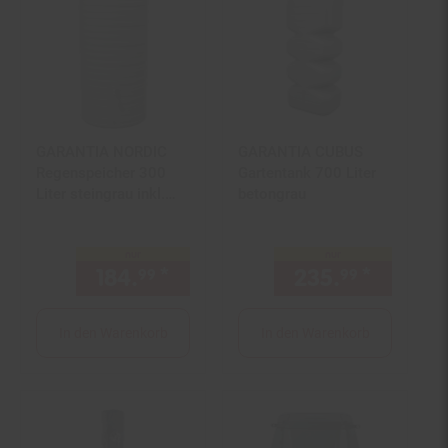
Filialgutschein
GARANTIA NORDIC
GARANTIA CUBUS
Regenspeicher 300
Gartentank 700 Liter
Liter steingrau inkl.
betongrau
Deckel
nur
nur
184.
*
nur 184,
€ Sternchen Fußn
235.
*
nur 235
99
99
99
In den Warenkorb
In den Warenkorb