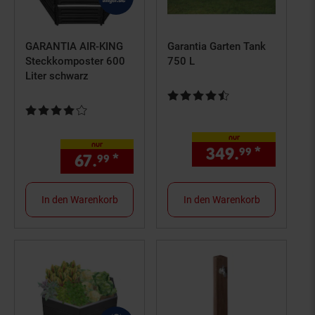
GARANTIA AIR-KING
Garantia Garten Tank
Steckkomposter 600
750 L
Liter schwarz
Kundenbewertung: 4,7 von 5 St
Kundenbewertung: 4 von 5 Sternen
nur
nur
349.
*
nur 34
99
67.
*
nur 67,
€ Sternchen Fußno
99
99
In den Warenkorb
In den Warenkorb