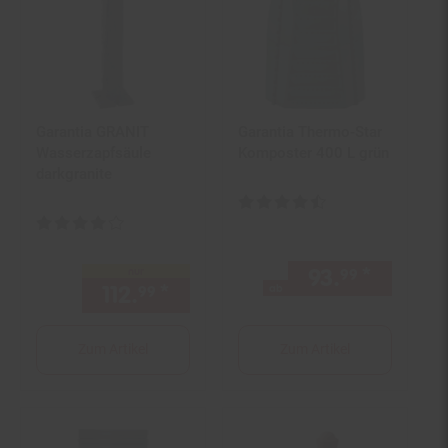
Garantia GRANIT
Garantia Thermo-Star
Wasserzapfsäule
Komposter 400 L grün
darkgranite
Kundenbewertung: 4,61 von 5 S
Kundenbewertung: 4 von 5 Sternen
93.
*
ab 93,
nur
99
9
112.
*
nur 112,
€ Sternchen Fußn
ab
99
99
Zum Artikel
Zum Artikel