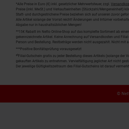
Fußnoten
*Alle Preise in Euro (€) inkl. gesetzlicher Mehrwertsteuer, zzgl.
Versandkos
Preise (inkl. MwSt.) und Verkaufseinheiten (Stückzahl/Mengeneinheit) k
Statt- und durchgestrichene Preise beziehen sich auf unseren zuvor gefor
Alle Artikel solange der Vorrat reicht! Änderungen und Irrtümer vorbeha
Abgabe nur in haushaltsüblichen Mengen!
**15€ Rabatt im Netto Online-Shop auf das komplette Sortiment ab ein
gekennzeichnete Artikel. Keine Anrechnung auf Versandkosten und Filial-
Person und Bestellung. Restbeträge werden nicht ausgezahlt. Nicht mit 
***Positive Bonitätsprüfung vorausgesetzt
²⁰Filial-Gutschein gratis zu jeder Bestellung dieses Artikels (solange der
gekauften Artikels zu entnehmen. Vervielfältigung jeglicher Art nicht ge
Der jeweilige Gültigkeitszeitraum des Filial-Gutscheins ist darauf vermerkt
© Nett