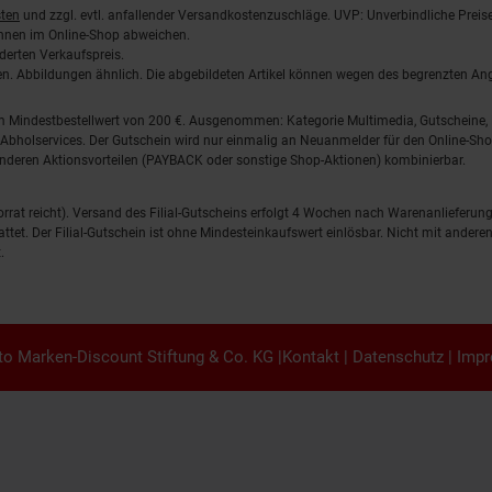
ten
und zzgl. evtl. anfallender Versandkostenzuschläge. UVP: Unverbindliche Preis
önnen im Online-Shop abweichen.
derten Verkaufspreis.
lten. Abbildungen ähnlich. Die abgebildeten Artikel können wegen des begrenzten A
em Mindestbestellwert von 200 €. Ausgenommen: Kategorie Multimedia, Gutscheine
Abholservices. Der Gutschein wird nur einmalig an Neuanmelder für den Online-Shop
anderen Aktionsvorteilen (PAYBACK oder sonstige Shop-Aktionen) kombinierbar.
 Vorrat reicht). Versand des Filial-Gutscheins erfolgt 4 Wochen nach Warenanlieferung
stattet. Der Filial-Gutschein ist ohne Mindesteinkaufswert einlösbar. Nicht mit and
.
o Marken-Discount Stiftung & Co. KG |
Kontakt
|
Datenschutz
|
Imp