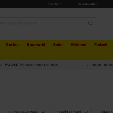
Über Netto
Verantwortung
Garten
Baumarkt
Solar
Wohnen
Freizeit
PAYBACK °Punkte sammeln & einlösen
bequem per Re
Kundenbewertung
°Punkteanzahl
Altersg