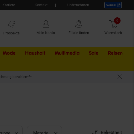
Karriere
Kontakt
Unternehmen
0
Artikel
Mein Konto
Filiale finden
Warenkorb
Prospekte
Mode
Haushalt
Multimedia
Sale
Externer Li
Reisen
chnung bezahlen***
Sortierung
Sortierung:
Beliebtheit
ruppe
Material