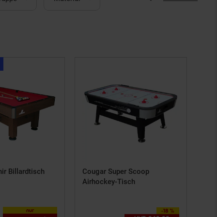
Kampagnen
Artikel50
€
Gutschein
r Billardtisch
Cougar Super Scoop
Airhockey-Tisch
nur
-18 %
Sie Sparen 18 Prozent,