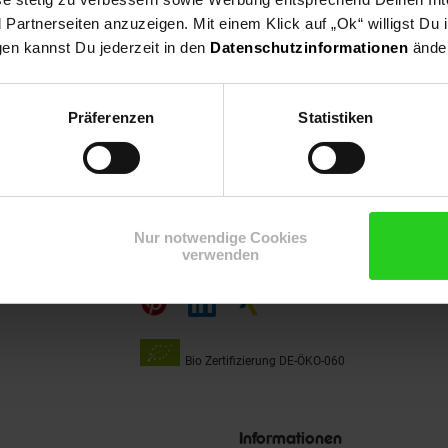
artnerseiten anzuzeigen. Mit einem Klick auf „Ok“ willigst Du
gen kannst Du jederzeit in den
Datenschutzinformationen
änder
15€
**
Präferenzen
Statistiken
m Newsletter anmelden
Gutschein
Nur notwendige Cookies
Folge
verwenden
uns
auf
Bio Zertifizierung
DE-ÖKO-060
Unsere
Siegel
Informationen