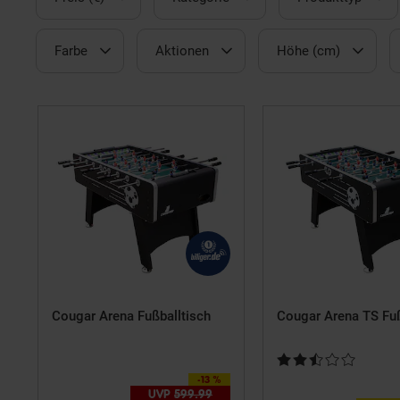
Farbe
Aktionen
Höhe (cm)
Cougar Arena Fußballtisch
Cougar Arena TS Fuß
Kundenbewertung: 2,
-13 %
Sie Sparen 13 Prozent,
UVP
599.
99
UVP : 599,
99
€