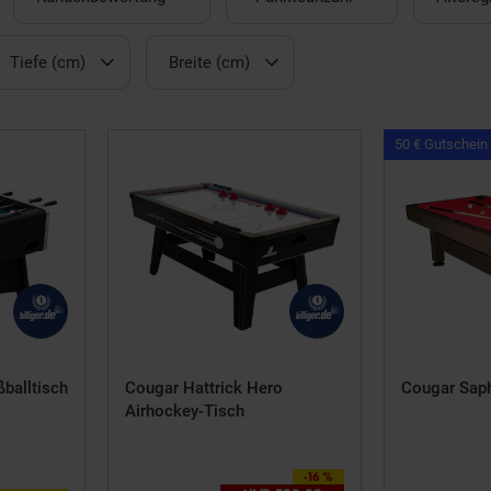
Tiefe (cm)
Breite (cm)
50 € Gutschein
balltisch
Cougar Hattrick Hero
Cougar Saphi
Airhockey-Tisch
5 von 5 Sternen
-16 %
Sie Sparen 16 Prozent,