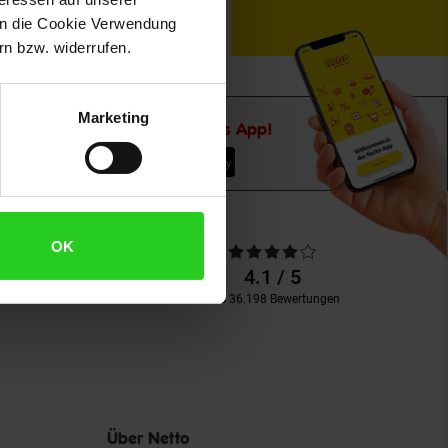
 in die Cookie Verwendung
n bzw. widerrufen.
Marketing
Downloade die
Netto plus App!
Unsere
OK
Durchschnittliche
Kundenbewertungen
Bewertungen
4.1 / 5
aus 36.198 Bewertungen
Über Netto