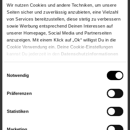
10.
*
nur 10,
€ Sternchen Fußno
13.
*
nur 13,
95
95
95
Wir nutzen Cookies und andere Techniken, um unsere
Seiten sicher und zuverlässig anzubieten, eine Vielzahl
von Services bereitzustellen, diese stetig zu verbessern
In den Warenkorb
In den Warenkorb
sowie Werbung entsprechend Deinen Interessen auf
unserer Homepage, Social Media und Partnerseiten
anzuzeigen. Mit einem Klick auf „Ok“ willigst Du in die
Cookie Verwendung ein. Deine Cookie-Einstellungen
kannst Du jederzeit in den
Datenschutzinformationen
ändern bzw. widerrufen.
Einwilligungsauswahl
Notwendig
Coppenrath 17821 -
Coppenrath 18359 -
Präferenzen
Die Spiegelburg -
Die Spiegelburg -
Pferdefreunde -
Furzipups - Kartenspiel
Putzzeug
Furzipups
Statistiken
nur
nur
28.
*
nur 28,
€ Sternchen Fußno
19.
*
nur 19,
99
99
95
Marketing