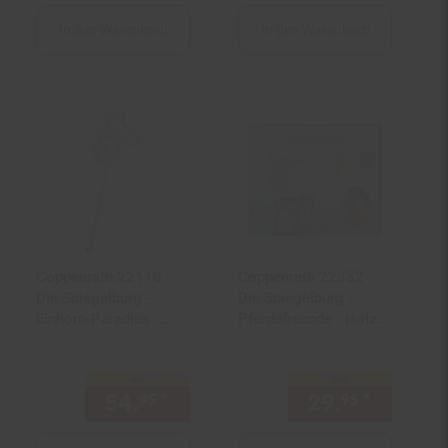
In den Warenkorb
In den Warenkorb
Coppenrath 22110 -
Coppenrath 22352 -
Die Spiegelburg -
Die Spiegelburg -
Einhorn-Paradies -
Pferdefreunde - Holz-
Einhorn-Steckenpferd
Hindernis
nur
nur
54.
*
nur 54,
€ Sternchen Fußno
29.
*
nur 29,
95
95
95