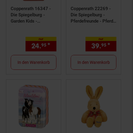
Coppenrath 16347 -
Coppenrath 22269 -
Die Spiegelburg -
Die Spiegelburg -
Garden Kids -
Pferdefreunde - Pferd
Taschenlampe
Holly, ca. 30cm
nur
nur
24.
*
nur 24,
€ Sternchen Fußno
39.
*
nur 39,
95
95
95
In den Warenkorb
In den Warenkorb