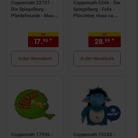
Coppenrath 22737 -
Coppenrath 5346 - Die
Die Spiegelburg -
Spiegelburg - Felix -
Pferdefreunde - Mau-
Plüschtier, Hase ca.
Mau, Kartenspiel
31cm
nur
nur
17.
*
nur 17,
€ Sternchen Fußno
28.
*
nur 28,
95
95
99
In den Warenkorb
In den Warenkorb
Coppenrath 17936 -
Coppenrath 15243 -