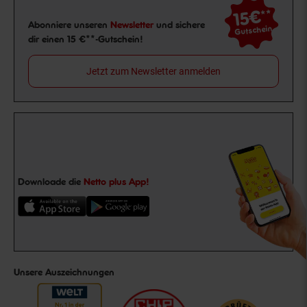
15€
**
Newsletter Anmeldung
Abonniere unseren
Newsletter
und sichere
Gutschein
dir einen 15 €**-Gutschein!
Jetzt zum Newsletter anmelden
Downloade die
Netto plus App!
Unsere Auszeichnungen