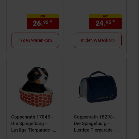
Pferdeleine mit 2
Kuschel-Einhorn, Cosy
Glöckchen, lila
nur
nur
26.
*
nur 26,
€ Sternchen Fußno
24.
*
nur 24,
95
95
95
In den Warenkorb
In den Warenkorb
Coppenrath 17845 -
Coppenrath 18298 -
Die Spiegelburg -
Die Spiegelburg -
Lustige Tierparade -
Lustige Tierparade -
Berner Sennenhund
Reisetasche für