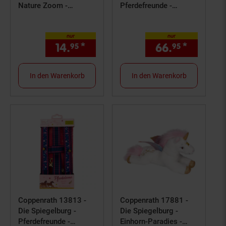
Nature Zoom -
Pferdefreunde -
Bausatz Segelflieger
Steckenpferd Amigo
nur
nur
14.
*
nur 14,
€ Sternchen Fußno
66.
*
nur 66,
95
95
95
In den Warenkorb
In den Warenkorb
Coppenrath 13813 -
Coppenrath 17881 -
Die Spiegelburg -
Die Spiegelburg -
Pferdefreunde -
Einhorn-Paradies -