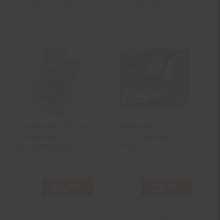
In den Warenkorb
In den Warenkorb
Coppenrath 5345 - Die
Coppenrath 22357 -
Spiegelburg - Felix -
Die Spiegelburg -
Plüschtier, Hase ca.
Nature Zoom -
24cm
Bausatz Flaschenzug
nur
nur
24.
*
nur 24,
€ Sternchen Fußno
22.
*
nur 22,
95
95
95
In den Warenkorb
In den Warenkorb