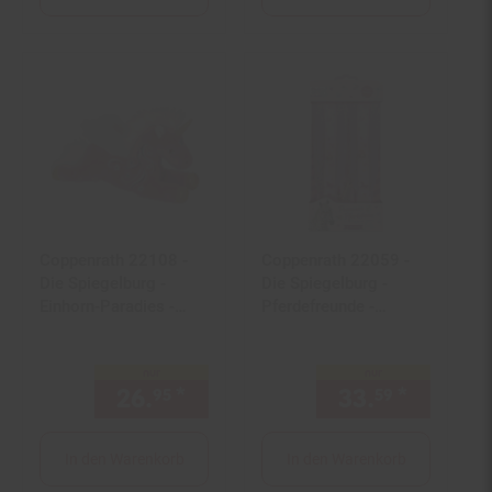
Coppenrath 22108 -
Coppenrath 22059 -
Die Spiegelburg -
Die Spiegelburg -
Einhorn-Paradies -
Pferdefreunde -
Kuschel-Einhorn Berry
Premium Pferdeleine
nur
nur
26.
*
nur 26,
€ Sternchen Fußno
33.
*
nur 33,
95
95
59
In den Warenkorb
In den Warenkorb