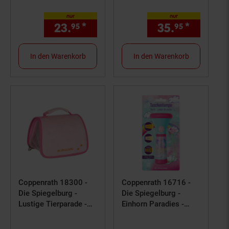
Bruno im Korb
Plüschtiere, blau
nur
nur
23.
*
nur 23,
€ Sternchen Fußno
35.
*
nur 35,
95
95
95
In den Warenkorb
In den Warenkorb
Coppenrath 18300 -
Coppenrath 16716 -
Die Spiegelburg -
Die Spiegelburg -
Lustige Tierparade -
Einhorn Paradies -
Reisetasche für
Taschenlampe
Plüschtiere, rosa