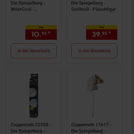
Die Spiegelburg -
Die Spiegelburg -
Wild+Cool -
Grolltroll - Plüschfigur
Furzkissen
nur
nur
10.
*
nur 10,
€ Sternchen Fußno
39.
*
nur 39,
95
95
95
In den Warenkorb
In den Warenkorb
Coppenrath 22358 -
Coppenrath 17617 -
Die Spiegelburg -
Die Spiegelburg -