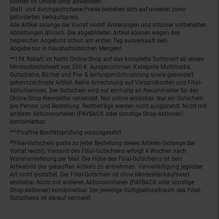
können im Online-Shop abweichen.
Statt- und durchgestrichene Preise beziehen sich auf unseren zuvor
geforderten Verkaufspreis.
Alle Artikel solange der Vorrat reicht! Änderungen und Irrtümer vorbehalten.
Abbildungen ähnlich. Die abgebildeten Artikel können wegen des
begrenzten Angebots schon am ersten Tag ausverkauft sein.
Abgabe nur in haushaltsüblichen Mengen!
**15€ Rabatt im Netto Online-Shop auf das komplette Sortiment ab einem
Mindestbestellwert von 200 €. Ausgenommen: Kategorie Multimedia,
Gutscheine, Bücher und Pre- & Anfangsmilchnahrung sowie gesondert
gekennzeichnete Artikel. Keine Anrechnung auf Versandkosten und Filial-
Abholservices. Der Gutschein wird nur einmalig an Neuanmelder für den
Online-Shop-Newsletter versendet. Nur online einlösbar. Nur ein Gutschein
pro Person und Bestellung. Restbeträge werden nicht ausgezahlt. Nicht mit
anderen Aktionsvorteilen (PAYBACK oder sonstige Shop-Aktionen)
kombinierbar.
***Positive Bonitätsprüfung vorausgesetzt
²⁰Filial-Gutschein gratis zu jeder Bestellung dieses Artikels (solange der
Vorrat reicht). Versand des Filial-Gutscheins erfolgt 4 Wochen nach
Warenanlieferung per Mail. Die Höhe des Filial-Gutscheins ist dem
Artikelbild des gekauften Artikels zu entnehmen. Vervielfältigung jeglicher
Art nicht gestattet. Der Filial-Gutschein ist ohne Mindesteinkaufswert
einlösbar. Nicht mit anderen Aktionsvorteilen (PAYBACK oder sonstige
Shop-Aktionen) kombinierbar. Der jeweilige Gültigkeitszeitraum des Filial-
Gutscheins ist darauf vermerkt.