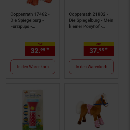
Coppenrath 17462 -
Coppenrath 21802 -
Die Spiegelburg -
Die Spiegelburg - Mein
Furzipups -
kleiner Ponyhof -
Plüschfigur mit
Liegendes Pony Toni
Soundmodul
nur
nur
32.
*
nur 32,
€ Sternchen Fußno
37.
*
nur 37,
95
95
95
In den Warenkorb
In den Warenkorb