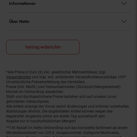
Informationen
Über Netto
Vertrag widerrufen
*Alle Preise in Euro (€) inkl. gesetzlicher Mehrwertsteuer, zzgl.
Fußnoten
Versandkosten
und zzgl. evtl. anfallender Versandkostenzuschläge. UVP:
Unverbindliche Preisempfehlung des Herstellers.
Preise (inkl. MwSt.) und Verkaufseinheiten (Stückzahl/Mengeneinheit)
können im Online-Shop abweichen.
Statt- und durchgestrichene Preise beziehen sich auf unseren zuvor
geforderten Verkaufspreis.
Alle Artikel solange der Vorrat reicht! Änderungen und Irrtümer vorbehalten.
Abbildungen ähnlich. Die abgebildeten Artikel können wegen des
begrenzten Angebots schon am ersten Tag ausverkauft sein.
Abgabe nur in haushaltsüblichen Mengen!
**15€ Rabatt im Netto Online-Shop auf das komplette Sortiment ab einem
Mindestbestellwert von 200 €. Ausgenommen: Kategorie Multimedia,