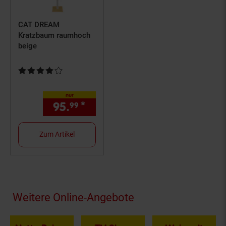
CAT DREAM
Kratzbaum raumhoch
beige
Kundenbewertung: 4 von 5 Sternen
nur
95.
*
nur 95,
€ Sternchen Fußno
99
99
Zum Artikel
Fußzeile
Weitere Online-Angebote