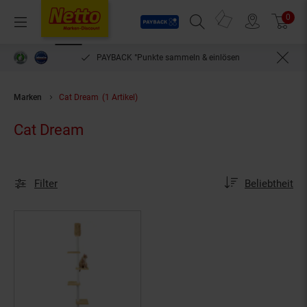
Payback
Prospekte
0
Arti
Menü
Suchfeld einblenden
Filiale finden
Warenkorb
PAYBACK °Punkte sammeln & einlösen
Marken
Cat Dream
(1 Artikel)
Cat Dream
Sortierung
Sortierung:
Filter
Beliebtheit