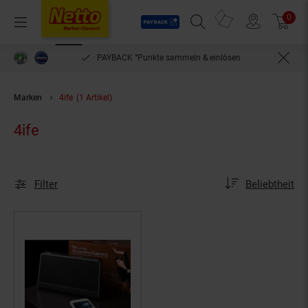
Payback
Prospekte
0
Arti
Menü
Suchfeld einblenden
Filiale finden
Warenkorb
PAYBACK °Punkte sammeln & einlösen
Marken
4ife
(1 Artikel)
4ife
Sortierung
Sortierung:
Filter
Beliebtheit