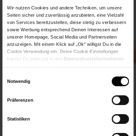
Wir nutzen Cookies und andere Techniken, um unsere
Seiten sicher und zuverlässig anzubieten, eine Vielzahl
von Services bereitzustellen, diese stetig zu verbessern
Downloade die
Netto plus App!
sowie Werbung entsprechend Deinen Interessen auf
unserer Homepage, Social Media und Partnerseiten
anzuzeigen. Mit einem Klick auf „Ok“ willigst Du in die
Cookie Verwendung ein. Deine Cookie-Einstellungen
kannst Du jederzeit in den
Datenschutzinformationen
ändern bzw. widerrufen.
Unsere Auszeichnungen
Einwilligungsauswahl
Notwendig
Präferenzen
Statistiken
Folge uns auf