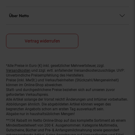
Über Netto
Vertrag widerrufen
*Alle Preise in Euro (€) inkl. gesetzlicher Mehrwertsteuer, zzgl.
Fußnoten
Versandkosten
und zzgl. evtl. anfallender Versandkostenzuschläge. UVP:
Unverbindliche Preisempfehlung des Herstellers.
Preise (inkl. MwSt.) und Verkaufseinheiten (Stückzahl/Mengeneinheit)
können im Online-Shop abweichen.
Statt- und durchgestrichene Preise beziehen sich auf unseren zuvor
geforderten Verkaufspreis.
Alle Artikel solange der Vorrat reicht! Änderungen und Irrtümer vorbehalten.
Abbildungen ähnlich. Die abgebildeten Artikel können wegen des
begrenzten Angebots schon am ersten Tag ausverkauft sein.
Abgabe nur in haushaltsüblichen Mengen!
**15€ Rabatt im Netto Online-Shop auf das komplette Sortiment ab einem
Mindestbestellwert von 200 €. Ausgenommen: Kategorie Multimedia,
Gutscheine, Bücher und Pre- & Anfangsmilchnahrung sowie gesondert
gekennzeichnete Artikel. Keine Anrechnung auf Versandkosten und Filial-