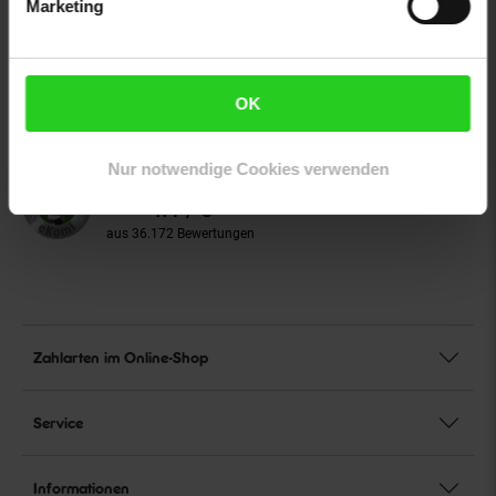
Marketing
Unsere Siegel
Bio Zertifizierung
DE-ÖKO-060
OK
Unsere Kundenbewertungen
Nur notwendige Cookies verwenden
Durchschnittliche
Bewertungen
4.1 / 5
aus 36.172 Bewertungen
Zahlarten im Online-Shop
Service
Informationen