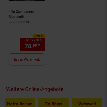
4ife Companero
Bluetooth
Lautsprecher
-20 %
Sie Sparen 20 Prozent,
UVP
99.
90
UVP : 99,
90
€
78.
*
Aktueller Preis: 78,
€ Ste
99
99
In den Warenkorb
Fußzeile
Weitere Online-Angebote
Netto Reisen
TV-Shop
Weinwelt