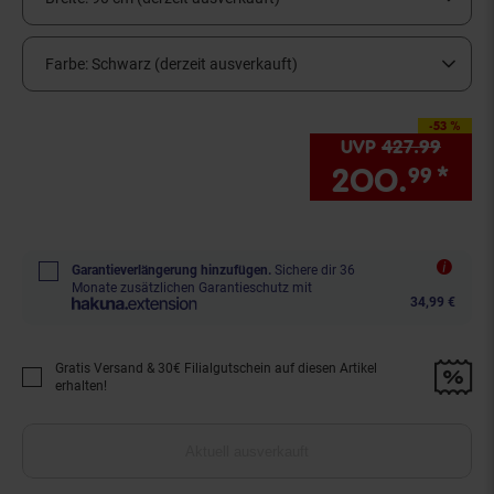
Farbe:
Schwarz (derzeit ausverkauft)
-53 %
Sie Sparen 53 Prozent,
UVP
427.
99
UVP :
200.
*
Si
99
Garantieverlängerung hinzufügen.
Sichere dir 36
Monate zusätzlichen Garantieschutz mit
34,99 €
Gratis Versand & 30€ Filialgutschein auf diesen Artikel
Promotion "Gratis Versand &amp; 30€ Filialgutschein auf diesen Artikel 
erhalten!
Aktuell ausverkauft