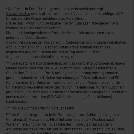
*Alle Preise in Euro (€) inkl. gesetzlicher Mehrwertsteuer, zzgl.
Fußnoten
Versandkosten
und zzgl. evtl. anfallender Versandkostenzuschläge. UVP:
Unverbindliche Preisempfehlung des Herstellers.
Preise (inkl. MwSt.) und Verkaufseinheiten (Stückzahl/Mengeneinheit)
können im Online-Shop abweichen.
Statt- und durchgestrichene Preise beziehen sich auf unseren zuvor
geforderten Verkaufspreis.
Alle Artikel solange der Vorrat reicht! Änderungen und Irrtümer vorbehalten.
Abbildungen ähnlich. Die abgebildeten Artikel können wegen des
begrenzten Angebots schon am ersten Tag ausverkauft sein.
Abgabe nur in haushaltsüblichen Mengen!
**15€ Rabatt im Netto Online-Shop auf das komplette Sortiment ab einem
Mindestbestellwert von 200 €. Ausgenommen: Kategorie Multimedia,
Gutscheine, Bücher und Pre- & Anfangsmilchnahrung sowie gesondert
gekennzeichnete Artikel. Keine Anrechnung auf Versandkosten und Filial-
Abholservices. Der Gutschein wird nur einmalig an Neuanmelder für den
Online-Shop-Newsletter versendet. Nur online einlösbar. Nur ein Gutschein
pro Person und Bestellung. Restbeträge werden nicht ausgezahlt. Nicht mit
anderen Aktionsvorteilen (PAYBACK oder sonstige Shop-Aktionen)
kombinierbar.
***Positive Bonitätsprüfung vorausgesetzt
²⁰Filial-Gutschein gratis zu jeder Bestellung dieses Artikels (solange der
Vorrat reicht). Versand des Filial-Gutscheins erfolgt 4 Wochen nach
Warenanlieferung per Mail. Die Höhe des Filial-Gutscheins ist dem
Artikelbild des gekauften Artikels zu entnehmen. Vervielfältigung jeglicher