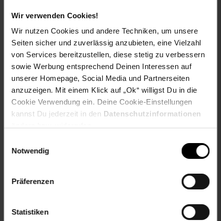
Das integrierte LED-Licht mit einstellbarer Farbtemperatur
Wir verwenden Cookies!
zwischen 3.200 und 6.500 Kelvin und sechs
Wir nutzen Cookies und andere Techniken, um unsere
Helligkeitsstufen sorgt für optimale Ausleuchtung der
Seiten sicher und zuverlässig anzubieten, eine Vielzahl
Kochfläche. Die zwei Aluminium-Fettfilter sind
spülmaschinengeeignet und lassen sich schnell wechseln.
von Services bereitzustellen, diese stetig zu verbessern
Ein Reinigungsindikator meldet sich automatisch nach 14
sowie Werbung entsprechend Deinen Interessen auf
Betriebsstunden.
unserer Homepage, Social Media und Partnerseiten
anzuzeigen. Mit einem Klick auf „Ok“ willigst Du in die
Der Mariana Neo 90 ist die durchdachte Lösung für kleine
Cookie Verwendung ein. Deine Cookie-Einstellungen
Küchen mit begrenztem Platz über der Kochstelle –
kannst Du jederzeit in den
Datenschutzinformationen
unauffällig integriert, aber voll leistungsfähig wenn es zählt.
ändern bzw. widerrufen.
Hol dir die Klarstein Mariana Neo 90 und genieß eine Küche
Einwilligungsauswahl
ohne Kochdunst – kompakt, leise, leistungsstark.
Notwendig
Lieferumfang:
Präferenzen
1 x Dunstabzugshaube
1 x Montagematerial
2 x Fettfilter
Statistiken
2 x Aktivkohlefilter