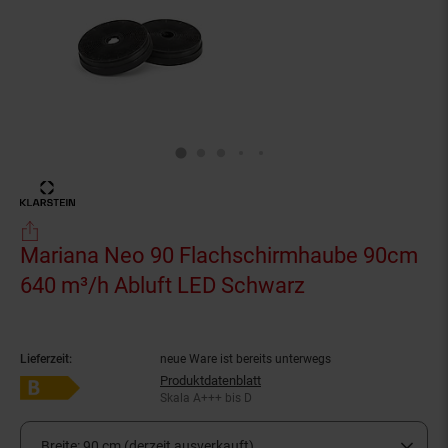
Mariana Neo 90 Flachschirmhaube 90cm
640 m³/h Abluft LED Schwarz
(Produkt aktue
Lieferzeit:
neue Ware ist bereits unterwegs
Produktdatenblatt
Energieeffizienzklasse B auf Skala A+++ bis D
Skala A+++ bis D
Breite:
90 cm (derzeit ausverkauft)