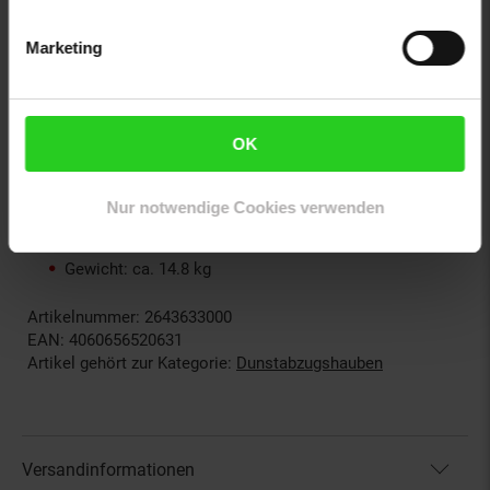
2 x Rückschlagklappe
Marketing
1 x Adapterstück für Abluftschlauch
mehrsprachige Bedienungsanleitung
OK
Abmessungen:
Maße sichtbarer Teil: ca. 90 x 50 x 47 cm (BxHxT)
Tiefe bei ausgezogenem Schirm: 46 cm
Nur notwendige Cookies verwenden
Maße Gehäuse: ca. 81 x 41 x 17 cm (BxHxT)
Länge Netzkabel: 100 cm
Gewicht: ca. 14.8 kg
Artikelnummer: 2643633000
EAN: 4060656520631
Artikel gehört zur Kategorie:
Dunstabzugshauben
Versandinformationen