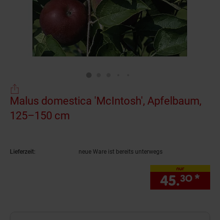
Malus domestica 'McIntosh', Apfelbaum,
125–150 cm
(Produkt aktuell ausverkauft)
Lieferzeit:
neue Ware ist bereits unterwegs
nur
45.
*
nur
30