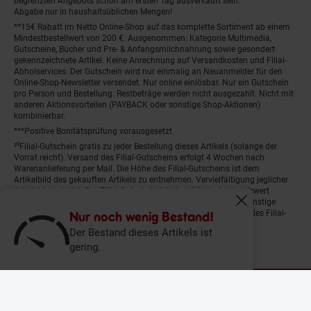
begrenzten Angebots schon am ersten Tag ausverkauft sein.
Abgabe nur in haushaltsüblichen Mengen!
**15€ Rabatt im Netto Online-Shop auf das komplette Sortiment ab einem
Mindestbestellwert von 200 €. Ausgenommen: Kategorie Multimedia,
Gutscheine, Bücher und Pre- & Anfangsmilchnahrung sowie gesondert
gekennzeichnete Artikel. Keine Anrechnung auf Versandkosten und Filial-
Abholservices. Der Gutschein wird nur einmalig an Neuanmelder für den
Online-Shop-Newsletter versendet. Nur online einlösbar. Nur ein Gutschein
pro Person und Bestellung. Restbeträge werden nicht ausgezahlt. Nicht mit
anderen Aktionsvorteilen (PAYBACK oder sonstige Shop-Aktionen)
kombinierbar.
***Positive Bonitätsprüfung vorausgesetzt
²⁰Filial-Gutschein gratis zu jeder Bestellung dieses Artikels (solange der
Vorrat reicht). Versand des Filial-Gutscheins erfolgt 4 Wochen nach
Warenanlieferung per Mail. Die Höhe des Filial-Gutscheins ist dem
Artikelbild des gekauften Artikels zu entnehmen. Vervielfältigung jeglicher
Art nicht gestattet. Der Filial-Gutschein ist ohne Mindesteinkaufswert
einlösbar. Nicht mit anderen Aktionsvorteilen (PAYBACK oder sonstige
Fenster schliess
Shop-Aktionen) kombinierbar. Der jeweilige Gültigkeitszeitraum des Filial-
Nur noch wenig Bestand!
Gutscheins ist darauf vermerkt.
Der Bestand dieses Artikels ist
gering.
© Netto Marken-Discount Stiftung & Co. KG |
Kontakt
|
Datenschutz
|
Impressum