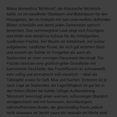
Malus domestica ‘McIntosh’, der klassische McIntosh-
Apfel, ist ein bewährter Obstbaum und Blütenbaum für den
Hausgarten, der im Frühjahr mit zart rosé-weißen, duftenden
Blüten schmückt und damit jeden Gartenraum optisch
bereichert. Das sommergrüne Laub zeigt sich frischgrün
und bildet eine attraktive Kulisse für die mittelgroßen,
rundlichen Früchte. Der Wuchs ist mittelstark, mit locker
aufgebauter, rundlicher Krone, die sich gut erziehen lässt
und sowohl als Solitär im Vorgarten als auch als
Spalierobst an einer sonnigen Hauswand überzeugt. Die
Früchte besitzen eine grünlich-gelbe Grundfarbe mit
karminroter Deckfarbe, das Fruchtfleisch ist schneeweiß,
sehr saftig und aromatisch süß-säuerlich – ideal als
Tafelapfel sowie für Saft, Mus und Kuchen. Erntezeit ist je
nach Lage ab September, die Lagerfähigkeit ist gut bis in
den frühen Winter bei kühler, luftiger Aufbewahrung.
‘McIntosh’ bevorzugt einen warmen, vollsonnigen Standort,
windgeschützt und mit humosem, durchlässigem,
nährstoffreichem Boden, der gleichmäßig frisch, jedoch
nicht staunass ist; leicht saure bis neutrale pH-Werte sind