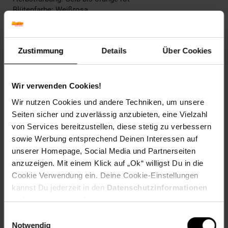
Blütenfarbe: Weißrosa
Fruchtfarbe: Purpurrot
Winterfarbe: Laubabwerfend
Geschmack: Aromatisch,Würzig,Süß-säuerlich
Zustimmung
Details
Über Cookies
Frucht: Essbare Äpfel
Blattform: Eiförmig
Blattrand: Gesägt
Wir verwenden Cookies!
Standort und Pflege
Wir nutzen Cookies und andere Techniken, um unsere
Standortempfehlung: Sonnig, windgeschützt
Seiten sicher und zuverlässig anzubieten, eine Vielzahl
Pflegeaufwand: Mittel
von Services bereitzustellen, diese stetig zu verbessern
Lichtbedarf: Sonnig-Halbschattig
Wasserbedarf: Mittel
sowie Werbung entsprechend Deinen Interessen auf
Rückschnitt: Rückschnitt im Spätwinter.
unserer Homepage, Social Media und Partnerseiten
Schnittverträglichkeit: Gut
anzuzeigen. Mit einem Klick auf „Ok“ willigst Du in die
Bodenansprüche: tiefgründig, humos, gut durchlüftet
Cookie Verwendung ein. Deine Cookie-Einstellungen
Nährstoffgehalt: Mittel
kannst Du jederzeit in den
Datenschutzinformationen
Frosthärte: bis -34 °C
ändern bzw. widerrufen.
Verwendung: Zum Frischverzehr,Für Säfte,Zum Kochen,Zum
Backen,Obstgarten, Solitärpflanzung, Bienenweide,
Einwilligungsauswahl
Streuobstwiese, Kübelpflanze
Notwendig