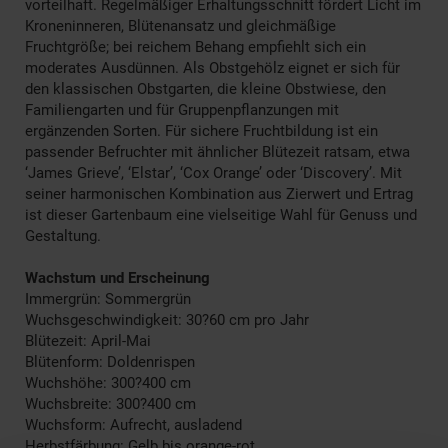
vorteilhaft. Regelmäßiger Erhaltungsschnitt fördert Licht im
Kroneninneren, Blütenansatz und gleichmäßige
Fruchtgröße; bei reichem Behang empfiehlt sich ein
moderates Ausdünnen. Als Obstgehölz eignet er sich für
den klassischen Obstgarten, die kleine Obstwiese, den
Familiengarten und für Gruppenpflanzungen mit
ergänzenden Sorten. Für sichere Fruchtbildung ist ein
passender Befruchter mit ähnlicher Blütezeit ratsam, etwa
‘James Grieve’, ‘Elstar’, ‘Cox Orange’ oder ‘Discovery’. Mit
seiner harmonischen Kombination aus Zierwert und Ertrag
ist dieser Gartenbaum eine vielseitige Wahl für Genuss und
Gestaltung.
Wachstum und Erscheinung
Immergrün: Sommergrün
Wuchsgeschwindigkeit: 30?60 cm pro Jahr
Blütezeit: April-Mai
Blütenform: Doldenrispen
Wuchshöhe: 300?400 cm
Wuchsbreite: 300?400 cm
Wuchsform: Aufrecht, ausladend
Herbstfärbung: Gelb bis orange-rot