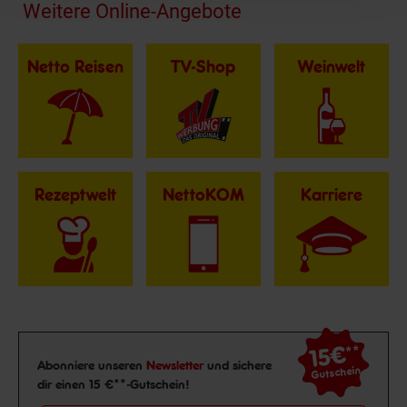
Fußzeile
Weitere Online-Angebote
Netto Reisen
TV-Shop
Weinwelt
Rezeptwelt
NettoKOM
Karriere
15€
**
Newsletter Anmeldung
Abonniere unseren
Newsletter
und sichere
Gutschein
dir einen 15 €**-Gutschein!