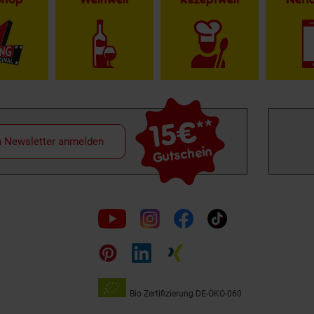
15€
**
m Newsletter anmelden
Gutschein
Folge
uns
auf
Bio Zertifizierung
DE-ÖKO-060
Unsere