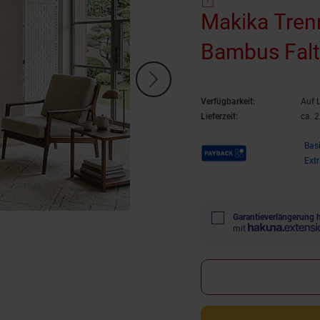
Makika Tren
Bambus Falt
Verfügbarkeit:
Auf 
Lieferzeit:
ca. 
Payback Punkte
Bas
Ext
Garantieverlängerung 
mit