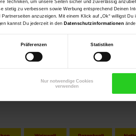
e Techniken, um unsere Seiten sicher und zuverlässig anzubiet
ese stetig zu verbessern sowie Werbung entsprechend Deinen In
aufzustellen.
ellen.
artnerseiten anzuzeigen. Mit einem Klick auf „Ok“ willigst Du
gen kannst Du jederzeit in den
Datenschutzinformationen
änder
Präferenzen
Statistiken
Nur notwendige Cookies
verwenden
Shop
Weinwelt
Rezeptwelt
Net