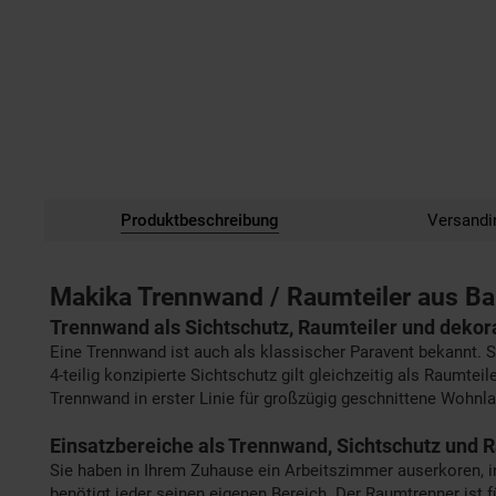
Produktbeschreibung
Versandi
Makika Trennwand / Raumteiler aus Ba
Trennwand als Sichtschutz, Raumteiler und dekorat
Eine Trennwand ist auch als klassischer Paravent bekannt. S
4-teilig konzipierte Sichtschutz gilt gleichzeitig als Raumte
Trennwand in erster Linie für großzügig geschnittene Wohnla
Einsatzbereiche als Trennwand, Sichtschutz und 
Sie haben in Ihrem Zuhause ein Arbeitszimmer auserkoren, in
benötigt jeder seinen eigenen Bereich. Der Raumtrenner ist f