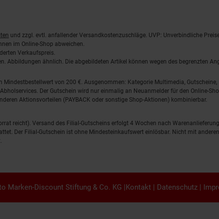
ten
und zzgl. evtl. anfallender Versandkostenzuschläge. UVP: Unverbindliche Preis
önnen im Online-Shop abweichen.
derten Verkaufspreis.
lten. Abbildungen ähnlich. Die abgebildeten Artikel können wegen des begrenzten A
em Mindestbestellwert von 200 €. Ausgenommen: Kategorie Multimedia, Gutscheine
Abholservices. Der Gutschein wird nur einmalig an Neuanmelder für den Online-Shop
anderen Aktionsvorteilen (PAYBACK oder sonstige Shop-Aktionen) kombinierbar.
 Vorrat reicht). Versand des Filial-Gutscheins erfolgt 4 Wochen nach Warenanlieferung
stattet. Der Filial-Gutschein ist ohne Mindesteinkaufswert einlösbar. Nicht mit and
.
o Marken-Discount Stiftung & Co. KG |
Kontakt
|
Datenschutz
|
Imp