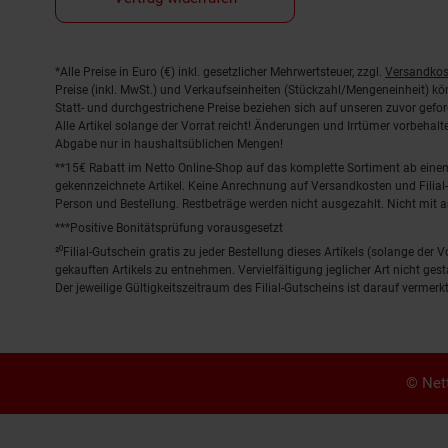
Fußnoten
*Alle Preise in Euro (€) inkl. gesetzlicher Mehrwertsteuer, zzgl.
Versandkos
Preise (inkl. MwSt.) und Verkaufseinheiten (Stückzahl/Mengeneinheit) k
Statt- und durchgestrichene Preise beziehen sich auf unseren zuvor gefor
Alle Artikel solange der Vorrat reicht! Änderungen und Irrtümer vorbeha
Abgabe nur in haushaltsüblichen Mengen!
**15€ Rabatt im Netto Online-Shop auf das komplette Sortiment ab ein
gekennzeichnete Artikel. Keine Anrechnung auf Versandkosten und Filial-
Person und Bestellung. Restbeträge werden nicht ausgezahlt. Nicht mit 
***Positive Bonitätsprüfung vorausgesetzt
²⁰Filial-Gutschein gratis zu jeder Bestellung dieses Artikels (solange der
gekauften Artikels zu entnehmen. Vervielfältigung jeglicher Art nicht ge
Der jeweilige Gültigkeitszeitraum des Filial-Gutscheins ist darauf vermerkt
© Nett