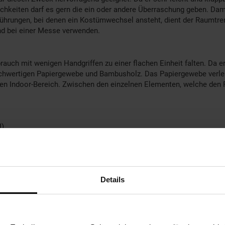
chkeiten darf es gern die ein oder andere Überraschung geben. Damit
führungen, bei denen ein Kostümwechsel ansteht, dient der Raumtre
and bei einer Messe verwenden.
ebrauch mit wenigen Handgriffen zu einer flachen Einheit falten. Da 
ochwertigen Papiergewebe und Bambusholz. Das Papiergewebe verle
en Indoor-Bereich. Zwischen den einzelnen Elementen, welche den Pa
H)
en den Elementen
Details
r Arbeitszimmer