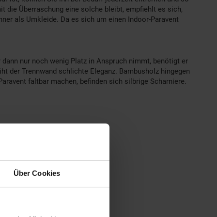
 die Überraschung eine solche bleibt, empfiehlt es sich,
nner als Umkleide. Da es sich um einen Indoor-Paravent
er dann nur noch wenig Platz in Anspruch nimmt, benötigt er
iht der Trennwand schlichte Eleganz. Bambusholz hingegen
ravent faltbar machen, befinden sich silbrige Scharniere.
Über Cookies