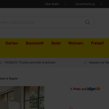
Über Netto
Verantwortung
Garten
Baumarkt
Solar
Wohnen
Freizeit
PAYBACK °Punkte sammeln & einlösen
bequem per Re
inen & Regale
Makika Trennwand / Raumteiler aus Bambus Faltbar - Weiß Abg