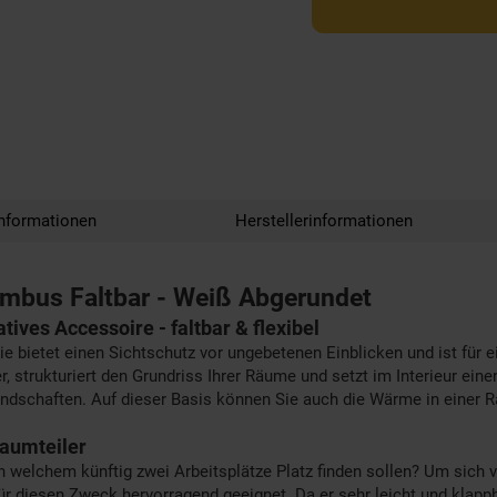
nformationen
Herstellerinformationen
mbus Faltbar - Weiß Abgerundet
ives Accessoire - faltbar & flexibel
ie bietet einen Sichtschutz vor ungebetenen Einblicken und ist für
iler, strukturiert den Grundriss Ihrer Räume und setzt im Interieur e
ndschaften. Auf dieser Basis können Sie auch die Wärme in einer Ra
Raumteiler
 welchem künftig zwei Arbeitsplätze Platz finden sollen? Um sich v
ür diesen Zweck hervorragend geeignet. Da er sehr leicht und klappba