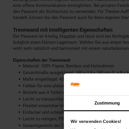
eine offene Kommunikation ermöglichen. Bei privaten Feierli
den Paravent als Sichtschutz zu verwenden. Für Theater-Auf
handelt, können Sie den Paravent auch für Ihren eigenen St
Trennwand mit intelligenten Eigenschaften
Der Paravent ist 4-teilig, klappbar und lässt sich bei Nichtg
lediglich einen kleinen Lagerraum. Wählen Sie aus einem h
wirkt sehr natürlich und harmoniert mit einem naturbelassen
Eigenschaften der Trennwand:
Material: 100% Papier, Bambus und Holzrahmen
Gesamtmaße ausgeklappt: 180 x 1,8 x 180 cm (L x B x 
Maße eingeklappt: 45 x 1,8 x 180 cm (L x B x H)
Faltbar für eine platzsparende Aufbewahrung
Besteht aus 4 Teilen mit silbernen Scharnieren zwisch
Leicht zu transportieren
Zustimmung
Flexibel einsetzbar im Schlafzimmer, Wohnzimmer ode
Einfacher und schneller Aufbau
Leicht zu reinigen, Pflegeleicht
Wir verwenden Cookies!
Gesamtgewicht der Trennwand: 4,35 kg