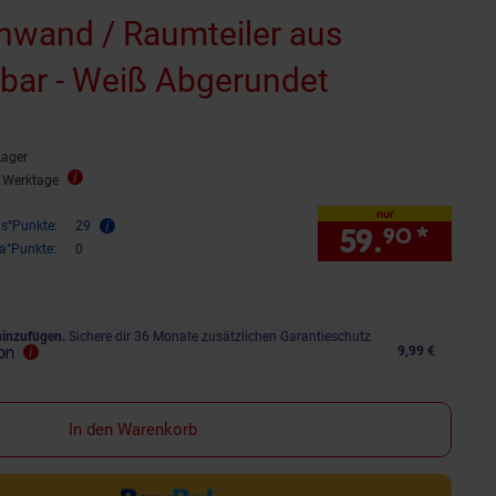
nwand / Raumteiler aus
bar - Weiß Abgerundet
Lager
2 Werktage
nur
is°Punkte:
29
59.
*
nur 
90
ra°Punkte:
0
hinzufügen.
Sichere dir 36 Monate zusätzlichen Garantieschutz
9,99 €
In den Warenkorb