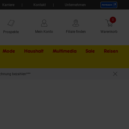
Karriere
Kontakt
Unternehmen
0
Artikel
Mein Konto
Filiale finden
Warenkorb
Prospekte
Mode
Haushalt
Multimedia
Sale
Externer Li
Reisen
chnung bezahlen***
erundet