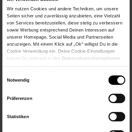
Maße als Sofa: 72 x 56 x 81 cm (LxBxH)
Wir nutzen Cookies und andere Techniken, um unsere
Maße als Bett: 179,5 x 56 x 32 cm (LxBxH)
Seiten sicher und zuverlässig anzubieten, eine Vielzahl
Flexibel einsetzbar als Schlafsessel, Schlafliege oder
von Services bereitzustellen, diese stetig zu verbessern
Schlafbett
sowie Werbung entsprechend Deinen Interessen auf
Rückenlehne in 5 Stufen reibungslos einstellbar
unserer Homepage, Social Media und Partnerseiten
Klappbar
Inkl. Kopfkissen
anzuzeigen. Mit einem Klick auf „Ok“ willigst Du in die
Abnehmbare Bezüge und kinderleichte Reinigung
Cookie Verwendung ein. Deine Cookie-Einstellungen
Äußerst robust und stabil
kannst Du jederzeit in den
Datenschutzinformationen
Gewicht: 16,2 kg
ändern bzw. widerrufen.
Max. Belastbarkeit: 200kg
Einwilligungsauswahl
Notwendig
Artikelnummer: 2646929000
EAN: 4260595755129
Artikel gehört zur Kategorie:
Sessel
Präferenzen
Statistiken
Versandinformationen