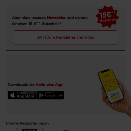
15€
**
Newsletter Anmeldung
Abonniere unseren
Newsletter
und sichere
Gutschein
dir einen 15 €**-Gutschein!
Jetzt zum Newsletter anmelden
Downloade die
Netto plus App!
Unsere Auszeichnungen