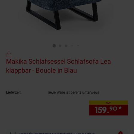
Makika Schlafsessel Schlafsofa Lea
klappbar - Boucle in Blau
(Produkt aktuell au
Lieferzeit:
neue Ware ist bereits unterwegs
nur
159.
*
nur
90