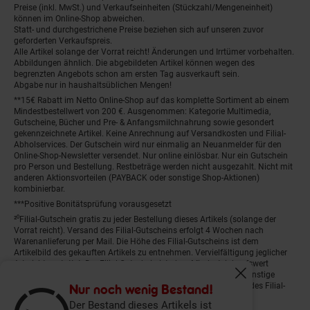
Preise (inkl. MwSt.) und Verkaufseinheiten (Stückzahl/Mengeneinheit)
können im Online-Shop abweichen.
Statt- und durchgestrichene Preise beziehen sich auf unseren zuvor
geforderten Verkaufspreis.
Alle Artikel solange der Vorrat reicht! Änderungen und Irrtümer vorbehalten.
Abbildungen ähnlich. Die abgebildeten Artikel können wegen des
begrenzten Angebots schon am ersten Tag ausverkauft sein.
Abgabe nur in haushaltsüblichen Mengen!
**15€ Rabatt im Netto Online-Shop auf das komplette Sortiment ab einem
Mindestbestellwert von 200 €. Ausgenommen: Kategorie Multimedia,
Gutscheine, Bücher und Pre- & Anfangsmilchnahrung sowie gesondert
gekennzeichnete Artikel. Keine Anrechnung auf Versandkosten und Filial-
Abholservices. Der Gutschein wird nur einmalig an Neuanmelder für den
Online-Shop-Newsletter versendet. Nur online einlösbar. Nur ein Gutschein
pro Person und Bestellung. Restbeträge werden nicht ausgezahlt. Nicht mit
anderen Aktionsvorteilen (PAYBACK oder sonstige Shop-Aktionen)
kombinierbar.
***Positive Bonitätsprüfung vorausgesetzt
²⁰Filial-Gutschein gratis zu jeder Bestellung dieses Artikels (solange der
Vorrat reicht). Versand des Filial-Gutscheins erfolgt 4 Wochen nach
Warenanlieferung per Mail. Die Höhe des Filial-Gutscheins ist dem
Artikelbild des gekauften Artikels zu entnehmen. Vervielfältigung jeglicher
Art nicht gestattet. Der Filial-Gutschein ist ohne Mindesteinkaufswert
einlösbar. Nicht mit anderen Aktionsvorteilen (PAYBACK oder sonstige
Fenster schliess
Shop-Aktionen) kombinierbar. Der jeweilige Gültigkeitszeitraum des Filial-
Nur noch wenig Bestand!
Gutscheins ist darauf vermerkt.
Der Bestand dieses Artikels ist