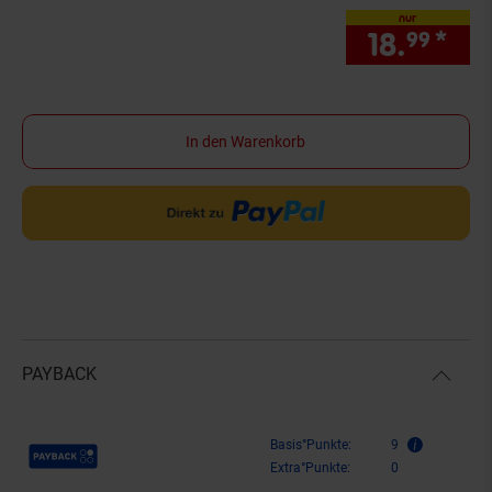
nur
18.
*
nur
99
In den Warenkorb
PAYBACK
Payback Punkte
Basis°Punkte:
9
Extra°Punkte:
0