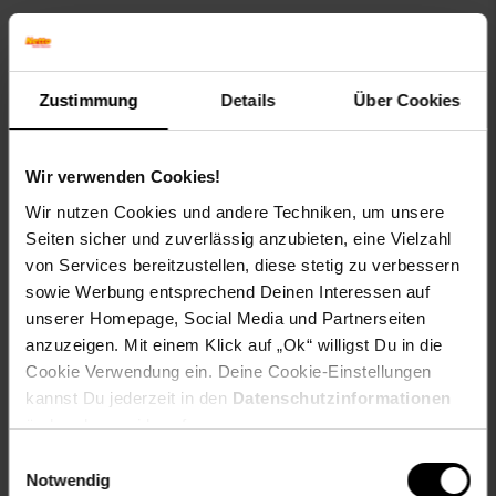
Tolles Geschenk:
Dieses Make-Up-Pinselset eignet
sich auch hervorragend als Geschenk für Ihre Freunde,
Familie oder für sich selbst. Es ist eine großartige
Zustimmung
Details
Über Cookies
Möglichkeit, Ihre Liebe zur Schönheit und zum Make-
up zu teilen.
Wir verwenden Cookies!
Insgesamt ist das 13-in-1 Soft Fluffy Make-Up Brush Set ein
Wir nutzen Cookies und andere Techniken, um unsere
unverzichtbares Werkzeug für jeden Make-up-Liebhaber. Mit
Seiten sicher und zuverlässig anzubieten, eine Vielzahl
seiner hochwertigen Verarbeitung, den weichen Borsten und
von Services bereitzustellen, diese stetig zu verbessern
der vielseitigen Auswahl an Pinseln können Sie ein
sowie Werbung entsprechend Deinen Interessen auf
makelloses Make-up-Ergebnis erzielen und Ihre
unserer Homepage, Social Media und Partnerseiten
Schönheitsroutine optimieren. Verabschieden Sie sich von
ungleichmäßigem Make-up und begrüßen Sie ein
anzuzeigen. Mit einem Klick auf „Ok“ willigst Du in die
professionelles Finish mit diesem erstklassigen Make-Up-
Cookie Verwendung ein. Deine Cookie-Einstellungen
Pinselset.
kannst Du jederzeit in den
Datenschutzinformationen
ändern bzw. widerrufen.
Hochwertige Materialien:
Die Pinsel in diesem Set
Einwilligungsauswahl
sind aus hochwertigen Materialien gefertigt, um
Notwendig