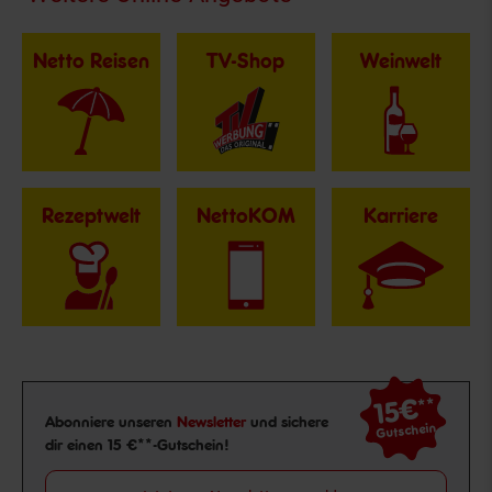
Netto Reisen
TV-Shop
Weinwelt
Rezeptwelt
NettoKOM
Karriere
15€
**
Newsletter Anmeldung
Abonniere unseren
Newsletter
und sichere
Gutschein
dir einen 15 €**-Gutschein!