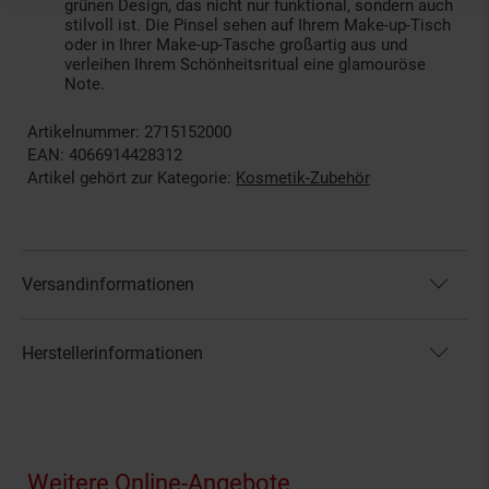
grünen Design, das nicht nur funktional, sondern auch
stilvoll ist. Die Pinsel sehen auf Ihrem Make-up-Tisch
oder in Ihrer Make-up-Tasche großartig aus und
verleihen Ihrem Schönheitsritual eine glamouröse
Note.
Artikelnummer: 2715152000
EAN: 4066914428312
Artikel gehört zur Kategorie:
Kosmetik-Zubehör
Versandinformationen
Herstellerinformationen
Fußzeile
Weitere Online-Angebote