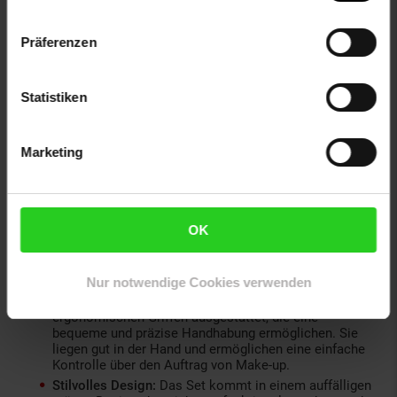
sicherzustellen, dass sie langlebig und strapazierfähig
sind. Die Borsten bestehen aus weichem und zartem
synthetischem Haar, das sanft zur Haut ist und ein
Präferenzen
nahtloses Auftragen von Make-up ermöglicht.
Vielseitiges Set:
Mit insgesamt 13 verschiedenen
Pinseln haben Sie alles, was Sie für ein komplettes
Statistiken
Make-up benötigen. Das Set umfasst Pinsel für
Grundierung, Rouge, Puder, Lidschatten, Eyeliner,
Augenbrauen und vieles mehr. Egal, ob Sie ein
natürliches Tages-Make-up oder ein dramatisches
Marketing
Abend-Make-up wünschen, dieses Set bietet die
richtigen Werkzeuge.
Flauschige und weiche Borsten:
Die Pinsel verfügen
über flauschige und weiche Borsten, die ein
OK
angenehmes Gefühl auf der Haut bieten. Sie sorgen für
eine sanfte Anwendung und ein nahtloses Verblenden
von Make-up-Produkten, was zu einem professionellen
Finish führt.
Nur notwendige Cookies verwenden
Ergonomische Griffe:
Die Pinsel sind mit
ergonomischen Griffen ausgestattet, die eine
bequeme und präzise Handhabung ermöglichen. Sie
liegen gut in der Hand und ermöglichen eine einfache
Kontrolle über den Auftrag von Make-up.
Stilvolles Design:
Das Set kommt in einem auffälligen