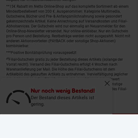
**15€ Rabatt im Netto Online-Shop auf das komplette Sortiment ab einem
Mindestbestellwert von 200 €. Ausgenommen: Kategorie Multimedia,
Gutscheine, Bücher und Pre- & Anfangsmilchnahrung sowie gesondert
gekennzeichnete Artikel. Keine Anrechnung auf Versandkosten und Filial-
Abholservices. Der Gutschein wird nur einmalig an Neuanmelder für den
Online-Shop-Newsletter versendet. Nur online einlösbar. Nur ein Gutschein
pro Person und Bestellung. Restbeträge werden nicht ausgezahlt. Nicht mit
anderen Aktionsvorteilen (PAYBACK oder sonstige Shop-Aktionen)
kombinierbar.
***Positive Bonitätsprüfung vorausgesetzt
²⁰Filial-Gutschein gratis zu jeder Bestellung dieses Artikels (solange der
Vorrat reicht). Versand des Filial-Gutscheins erfolgt 4 Wochen nach
Warenanlieferung per Mail. Die Höhe des Filial-Gutscheins ist dem
Artikelbild des gekauften Artikels zu entnehmen. Vervielfältigung jeglicher
Art nicht gestattet. Der Filial-Gutschein ist ohne Mindesteinkaufswert
einlösbar. Nicht mit anderen Aktionsvorteilen (PAYBACK oder sonstige
Fenster schliess
Shop-Aktionen) kombinierbar. Der jeweilige Gültigkeitszeitraum des Filial-
Nur noch wenig Bestand!
Gutscheins ist darauf vermerkt.
Der Bestand dieses Artikels ist
gering.
© Netto Marken-Discount Stiftung & Co. KG |
Kontakt
|
Datenschutz
|
Impressum