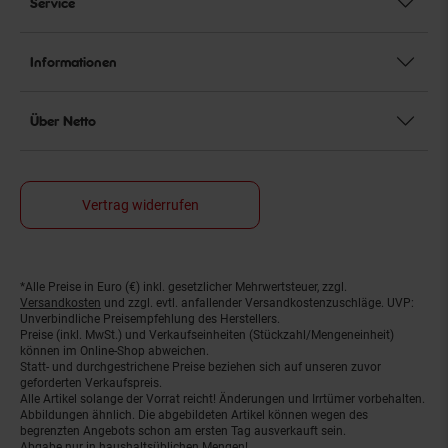
Service
Informationen
Über Netto
Vertrag widerrufen
*Alle Preise in Euro (€) inkl. gesetzlicher Mehrwertsteuer, zzgl.
Fußnoten
Versandkosten
und zzgl. evtl. anfallender Versandkostenzuschläge. UVP:
Unverbindliche Preisempfehlung des Herstellers.
Preise (inkl. MwSt.) und Verkaufseinheiten (Stückzahl/Mengeneinheit)
können im Online-Shop abweichen.
Statt- und durchgestrichene Preise beziehen sich auf unseren zuvor
geforderten Verkaufspreis.
Alle Artikel solange der Vorrat reicht! Änderungen und Irrtümer vorbehalten.
Abbildungen ähnlich. Die abgebildeten Artikel können wegen des
begrenzten Angebots schon am ersten Tag ausverkauft sein.
Abgabe nur in haushaltsüblichen Mengen!