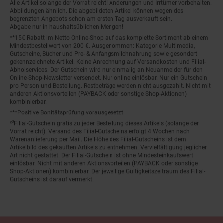
Alle Artikel solange der Vorrat reicht! Änderungen und Irrtümer vorbehalten.
Abbildungen ähnlich. Die abgebildeten Artikel können wegen des
begrenzten Angebots schon am ersten Tag ausverkauft sein.
Abgabe nur in haushaltsüblichen Mengen!
**15€ Rabatt im Netto Online-Shop auf das komplette Sortiment ab einem
Mindestbestellwert von 200 €. Ausgenommen: Kategorie Multimedia,
Gutscheine, Bücher und Pre- & Anfangsmilchnahrung sowie gesondert
gekennzeichnete Artikel. Keine Anrechnung auf Versandkosten und Filial-
Abholservices. Der Gutschein wird nur einmalig an Neuanmelder für den
Online-Shop-Newsletter versendet. Nur online einlösbar. Nur ein Gutschein
pro Person und Bestellung. Restbeträge werden nicht ausgezahlt. Nicht mit
anderen Aktionsvorteilen (PAYBACK oder sonstige Shop-Aktionen)
kombinierbar.
***Positive Bonitätsprüfung vorausgesetzt
²⁰Filial-Gutschein gratis zu jeder Bestellung dieses Artikels (solange der
Vorrat reicht). Versand des Filial-Gutscheins erfolgt 4 Wochen nach
Warenanlieferung per Mail. Die Höhe des Filial-Gutscheins ist dem
Artikelbild des gekauften Artikels zu entnehmen. Vervielfältigung jeglicher
Art nicht gestattet. Der Filial-Gutschein ist ohne Mindesteinkaufswert
einlösbar. Nicht mit anderen Aktionsvorteilen (PAYBACK oder sonstige
Shop-Aktionen) kombinierbar. Der jeweilige Gültigkeitszeitraum des Filial-
Gutscheins ist darauf vermerkt.