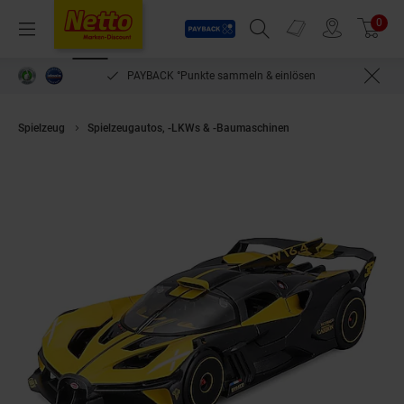
Payback
Prospekte
0
Arti
Menü
Suchfeld einblenden
Filiale finden
Warenkorb
PAYBACK °Punkte sammeln & einlösen
Spielzeug
Spielzeugautos, -LKWs & -Baumaschinen
Maisto 32911 - Mod