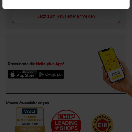
dir einen 15 €**-Gutschein!
Jetzt zum Newsletter anmelden
Downloade die
Netto plus App!
Unsere Auszeichnungen