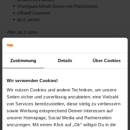
Druckguss Metall Körper mit Plastikteilen
offiziell lizensiert
ab 3 Jahren
Alter
ab 3 Jahre
Artikelnummer: 2590362000
EAN: 0090159067504
Artikel gehört zur Kategorie:
Spielzeugautos, -LKWs & -
Zustimmung
Details
Über Cookies
Baumaschinen
Wir verwenden Cookies!
Wir nutzen Cookies und andere Techniken, um unsere
Versandinformationen
Seiten sicher und zuverlässig anzubieten, eine Vielzahl
von Services bereitzustellen, diese stetig zu verbessern
Herstellerinformationen
sowie Werbung entsprechend Deinen Interessen auf
unserer Homepage, Social Media und Partnerseiten
anzuzeigen. Mit einem Klick auf „Ok“ willigst Du in die