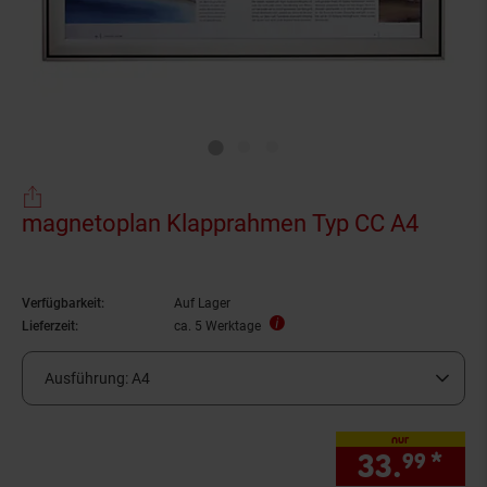
magnetoplan Klapprahmen Typ CC A4
Verfügbarkeit:
Auf Lager
Lieferzeit:
ca. 5 Werktage
Ausführung:
A4
nur
33.
*
nur
99