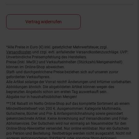
Vertrag widerrufen
*Alle Preise in Euro (€) inkl. gesetzlicher Mehrwertsteuer, zzgl.
Fußnoten
Versandkosten
und zzgl. evtl. anfallender Versandkostenzuschläge. UVP:
Unverbindliche Preisempfehlung des Herstellers.
Preise (inkl. MwSt.) und Verkaufseinheiten (Stückzahl/Mengeneinheit)
können im Online-Shop abweichen.
Statt- und durchgestrichene Preise beziehen sich auf unseren zuvor
geforderten Verkaufspreis.
Alle Artikel solange der Vorrat reicht! Änderungen und Irrtümer vorbehalten.
Abbildungen ähnlich. Die abgebildeten Artikel können wegen des
begrenzten Angebots schon am ersten Tag ausverkauft sein.
Abgabe nur in haushaltsüblichen Mengen!
**15€ Rabatt im Netto Online-Shop auf das komplette Sortiment ab einem
Mindestbestellwert von 200 €. Ausgenommen: Kategorie Multimedia,
Gutscheine, Bücher und Pre- & Anfangsmilchnahrung sowie gesondert
gekennzeichnete Artikel. Keine Anrechnung auf Versandkosten und Filial-
Abholservices. Der Gutschein wird nur einmalig an Neuanmelder für den
Online-Shop-Newsletter versendet. Nur online einlösbar. Nur ein Gutschein
pro Person und Bestellung. Restbeträge werden nicht ausgezahlt. Nicht mit
anderen Aktionsvorteilen (PAYBACK oder sonstige Shop-Aktionen)