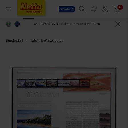
Payback
Prospekte
0
Arti
Menü
Suchfeld einblenden
Filiale finden
Warenkorb
PAYBACK °Punkte sammeln & einlösen
Bürobedarf
Tafeln & Whiteboards
magnetoplan Klapprahmen Typ CC 