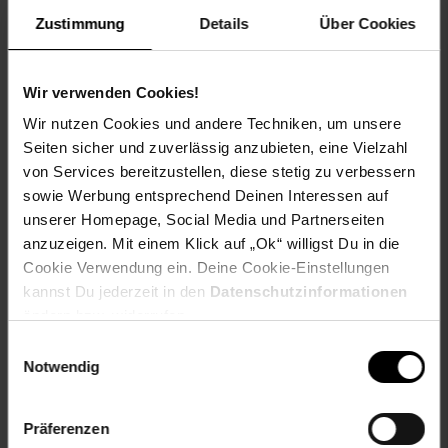
EAN: 4013695032580
Zustimmung
Details
Über Cookies
Artikel gehört zur Kategorie:
Tafeln & Whiteboards
Wir verwenden Cookies!
Wir nutzen Cookies und andere Techniken, um unsere
Versandinformationen
Seiten sicher und zuverlässig anzubieten, eine Vielzahl
von Services bereitzustellen, diese stetig zu verbessern
Herstellerinformationen
sowie Werbung entsprechend Deinen Interessen auf
unserer Homepage, Social Media und Partnerseiten
anzuzeigen. Mit einem Klick auf „Ok“ willigst Du in die
Cookie Verwendung ein. Deine Cookie-Einstellungen
kannst Du jederzeit in den
Datenschutzinformationen
Fußzeile
Weitere Online-Angebote
ändern bzw. widerrufen.
Einwilligungsauswahl
Netto Reisen
TV-Shop
Weinwelt
Notwendig
Präferenzen