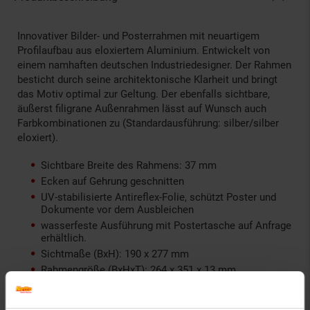
Innovativer Bilder- und Posterrahmen mit neuartigem
Profilaufbau aus eloxiertem Aluminium. Entwickelt von
einem namhaften deutschen Industriedesigner. Der Rahmen
besticht durch seine architektonische Klarheit und bringt
das Motiv optimal zur Geltung. Der ebenfalls sichtbare,
äußerst filigrane Außenrahmen lässt auf Wunsch auch
Farbkombinationen zu (Standardausführung: silber/silber
eloxiert).
Sichtbare Breite des Rahmens: 37 mm
Ecken auf Gehrung geschnitten
UV-stabilisierte Antireflex-Folie, schützt Poster und
Dokumente vor dem Ausbleichen
wasserfeste Ausführung mit Postertasche auf Anfrage
erhältlich.
Sichtmaße (BxH): 190 x 277 mm
Rahmengröße (BxHxT): 264 x 351 x 13 mm
Artikelnummer: 1345781000