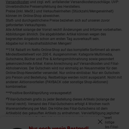
Versandkosten
und zzgl. evtl. anfallender Versandkostenzuschläge. UVP:
Unverbindliche Preisempfehlung des Herstellers.
Preise (inkl. MwSt.) und Verkaufseinheiten (Stückzahl/Mengeneinheit)
können im Online-Shop abweichen.
Statt- und durchgestrichene Preise beziehen sich auf unseren zuvor
geforderten Verkaufspreis.
Alle Artikel solange der Vorrat reicht! Änderungen und Irrtümer vorbehalten.
Abbildungen ähnlich. Die abgebildeten Artikel können wegen des
begrenzten Angebots schon am ersten Tag ausverkauft sein.
Abgabe nur in haushaltsüblichen Mengen!
**15€ Rabatt im Netto Online-Shop auf das komplette Sortiment ab einem
Mindestbestellwert von 200 €. Ausgenommen: Kategorie Multimedia,
Gutscheine, Bücher und Pre- & Anfangsmilchnahrung sowie gesondert
gekennzeichnete Artikel. Keine Anrechnung auf Versandkosten und Filial-
Abholservices. Der Gutschein wird nur einmalig an Neuanmelder für den
Online-Shop-Newsletter versendet. Nur online einlösbar. Nur ein Gutschein
pro Person und Bestellung. Restbeträge werden nicht ausgezahlt. Nicht mit
anderen Aktionsvorteilen (PAYBACK oder sonstige Shop-Aktionen)
kombinierbar.
***Positive Bonitätsprüfung vorausgesetzt
²⁰Filial-Gutschein gratis zu jeder Bestellung dieses Artikels (solange der
Vorrat reicht). Versand des Filial-Gutscheins erfolgt 4 Wochen nach
Warenanlieferung per Mail. Die Höhe des Filial-Gutscheins ist dem
Artikelbild des gekauften Artikels zu entnehmen. Vervielfältigung jeglicher
Art nicht gestattet. Der Filial-Gutschein ist ohne Mindesteinkaufswert
einlösbar. Nicht mit anderen Aktionsvorteilen (PAYBACK oder sonstige
Fenster schliess
Shop-Aktionen) kombinierbar. Der jeweilige Gültigkeitszeitraum des Filial-
Nur noch wenig Bestand!