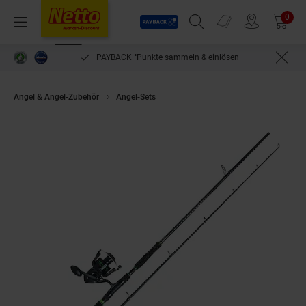
Payback
Prospekte
0
Arti
Menü
Suchfeld einblenden
Filiale finden
Warenkorb
PAYBACK °Punkte sammeln & einlösen
Angel & Angel-Zubehör
Angel-Sets
MadCat SILURE ALLROUND 300 200