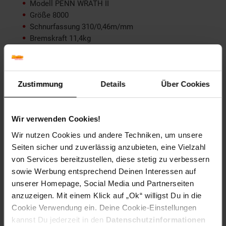
Modell PENN WRATH II
Größe 8000
Schnurfassung 310/0,46m/mm
Bremskraft 11,4kg
RUTE:
Länge 3,00m
Zustimmung
Details
Über Cookies
Transportlänge 1,55m
Teile 2
Wurfgewicht 200-400g
Wir verwenden Cookies!
Wir nutzen Cookies und andere Techniken, um unsere
Artikelnummer: 2692179000
Seiten sicher und zuverlässig anzubieten, eine Vielzahl
EAN: 5706301015808
Artikel gehört zur Kategorie:
Angel-Sets
von Services bereitzustellen, diese stetig zu verbessern
sowie Werbung entsprechend Deinen Interessen auf
unserer Homepage, Social Media und Partnerseiten
anzuzeigen. Mit einem Klick auf „Ok“ willigst Du in die
Cookie Verwendung ein. Deine Cookie-Einstellungen
Versandinformationen
kannst Du jederzeit in den
Datenschutzinformationen