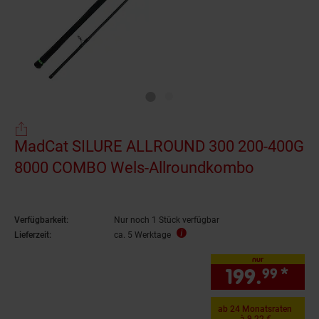
MadCat SILURE ALLROUND 300 200-400G
8000 COMBO Wels-Allroundkombo
Verfügbarkeit:
Nur noch 1 Stück verfügbar
Lieferzeit:
ca. 5 Werktage
nur
199.
*
nur
99
ab 24 Monatsraten
à 9.22 €