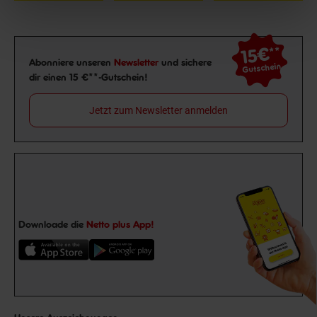
15€
**
Newsletter Anmeldung
Abonniere unseren
Newsletter
und sichere
Gutschein
dir einen 15 €**-Gutschein!
Jetzt zum Newsletter anmelden
Downloade die
Netto plus App!