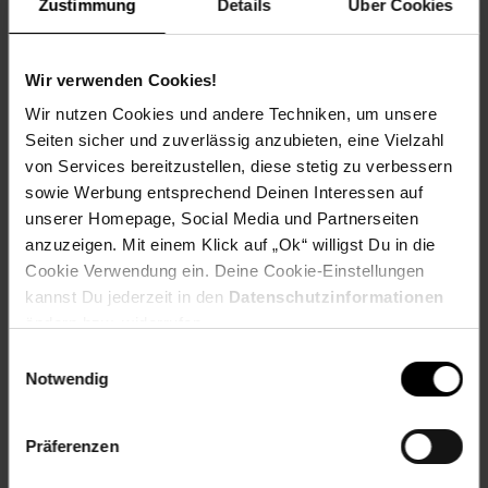
Zustimmung
Details
Über Cookies
EAN: 8875390081548
Artikel gehört zur Kategorie:
Fahrradsattel
Wir verwenden Cookies!
Wir nutzen Cookies und andere Techniken, um unsere
Versandinformationen
Seiten sicher und zuverlässig anzubieten, eine Vielzahl
von Services bereitzustellen, diese stetig zu verbessern
sowie Werbung entsprechend Deinen Interessen auf
Herstellerinformationen
unserer Homepage, Social Media und Partnerseiten
anzuzeigen. Mit einem Klick auf „Ok“ willigst Du in die
Cookie Verwendung ein. Deine Cookie-Einstellungen
Fußzeile
Weitere Online-Angebote
kannst Du jederzeit in den
Datenschutzinformationen
ändern bzw. widerrufen.
Einwilligungsauswahl
Netto Reisen
TV-Shop
Weinwelt
Notwendig
Präferenzen