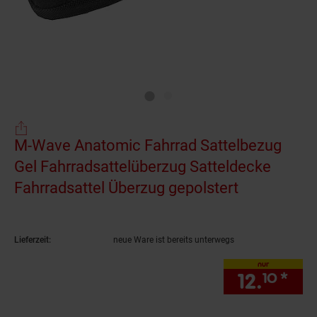
M-Wave Anatomic Fahrrad Sattelbezug
Gel Fahrradsattelüberzug Satteldecke
Fahrradsattel Überzug gepolstert
(Produkt ak
Lieferzeit:
neue Ware ist bereits unterwegs
nur
12.
*
nur
10