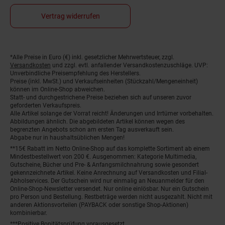
Vertrag widerrufen
*Alle Preise in Euro (€) inkl. gesetzlicher Mehrwertsteuer, zzgl.
Fußnoten
Versandkosten
und zzgl. evtl. anfallender Versandkostenzuschläge. UVP:
Unverbindliche Preisempfehlung des Herstellers.
Preise (inkl. MwSt.) und Verkaufseinheiten (Stückzahl/Mengeneinheit)
können im Online-Shop abweichen.
Statt- und durchgestrichene Preise beziehen sich auf unseren zuvor
geforderten Verkaufspreis.
Alle Artikel solange der Vorrat reicht! Änderungen und Irrtümer vorbehalten.
Abbildungen ähnlich. Die abgebildeten Artikel können wegen des
begrenzten Angebots schon am ersten Tag ausverkauft sein.
Abgabe nur in haushaltsüblichen Mengen!
**15€ Rabatt im Netto Online-Shop auf das komplette Sortiment ab einem
Mindestbestellwert von 200 €. Ausgenommen: Kategorie Multimedia,
Gutscheine, Bücher und Pre- & Anfangsmilchnahrung sowie gesondert
gekennzeichnete Artikel. Keine Anrechnung auf Versandkosten und Filial-
Abholservices. Der Gutschein wird nur einmalig an Neuanmelder für den
Online-Shop-Newsletter versendet. Nur online einlösbar. Nur ein Gutschein
pro Person und Bestellung. Restbeträge werden nicht ausgezahlt. Nicht mit
anderen Aktionsvorteilen (PAYBACK oder sonstige Shop-Aktionen)
kombinierbar.
***Positive Bonitätsprüfung vorausgesetzt