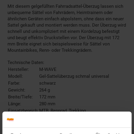
Mit diesem gelgefüllten Fahrradsattel-Überzug lassen sich
unbequeme Sättel von Fahrrädern, Heimtrainern oder
ähnlichen Geräten einfach abpolstern, ohne dass ein neuer
Sattel gekauft und montiert werden muss. Der Überzug wird
schnell und unkompliziert mit einem Kordelzug befestigt
und beugt effektiv Druckstellen vor. Der Überzug mit 172
mm Breite eignet sich beispielsweise für Sättel von
Mountainbikes, Renn- oder Trekkingrädern.
Technische Daten:
Hersteller:
M-WAVE
Modell:
Gel-Sattelüberzug schmal universal
Farbe:
schwarz
Gewicht:
264 g
Breite/Tiefe:
172 mm
Länge:
280 mm
Einsatzbereich:
MTB, Rennrad, Trekking
Lieferumfang:
1 Stück Überzug
Artikelnummer: 2730632000