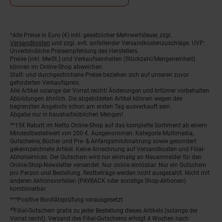
*Alle Preise in Euro (€) inkl. gesetzlicher Mehrwertsteuer, zzgl.
Fußnoten
Versandkosten
und zzgl. evtl. anfallender Versandkostenzuschläge. UVP:
Unverbindliche Preisempfehlung des Herstellers.
Preise (inkl. MwSt.) und Verkaufseinheiten (Stückzahl/Mengeneinheit)
können im Online-Shop abweichen.
Statt- und durchgestrichene Preise beziehen sich auf unseren zuvor
geforderten Verkaufspreis.
Alle Artikel solange der Vorrat reicht! Änderungen und Irrtümer vorbehalten.
Abbildungen ähnlich. Die abgebildeten Artikel können wegen des
begrenzten Angebots schon am ersten Tag ausverkauft sein.
Abgabe nur in haushaltsüblichen Mengen!
**15€ Rabatt im Netto Online-Shop auf das komplette Sortiment ab einem
Mindestbestellwert von 200 €. Ausgenommen: Kategorie Multimedia,
Gutscheine, Bücher und Pre- & Anfangsmilchnahrung sowie gesondert
gekennzeichnete Artikel. Keine Anrechnung auf Versandkosten und Filial-
Abholservices. Der Gutschein wird nur einmalig an Neuanmelder für den
Online-Shop-Newsletter versendet. Nur online einlösbar. Nur ein Gutschein
pro Person und Bestellung. Restbeträge werden nicht ausgezahlt. Nicht mit
anderen Aktionsvorteilen (PAYBACK oder sonstige Shop-Aktionen)
kombinierbar.
***Positive Bonitätsprüfung vorausgesetzt
²⁰Filial-Gutschein gratis zu jeder Bestellung dieses Artikels (solange der
Vorrat reicht). Versand des Filial-Gutscheins erfolgt 4 Wochen nach