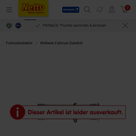
Payback
Prospekte
0
Arti
Menü
Suchfeld einblenden
Filiale finden
Warenkorb
PAYBACK °Punkte sammeln & einlösen
Fahrradzubehör
Weiteres Fahrrad-Zubehör
M-Wave 120 Fat Bike Innenl