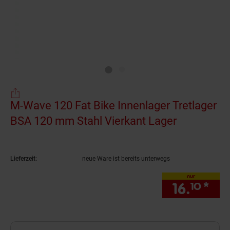
M-Wave 120 Fat Bike Innenlager Tretlager
BSA 120 mm Stahl Vierkant Lager
(Produkt a
Lieferzeit:
neue Ware ist bereits unterwegs
nur
16.
*
nur
10