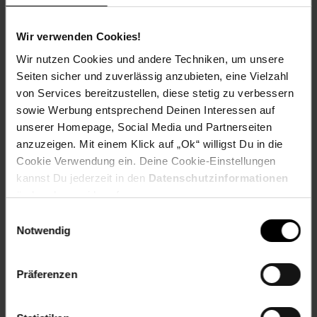
Wir verwenden Cookies!
Wir nutzen Cookies und andere Techniken, um unsere
Versandinformationen
Seiten sicher und zuverlässig anzubieten, eine Vielzahl
von Services bereitzustellen, diese stetig zu verbessern
Herstellerinformationen
sowie Werbung entsprechend Deinen Interessen auf
unserer Homepage, Social Media und Partnerseiten
anzuzeigen. Mit einem Klick auf „Ok“ willigst Du in die
Fußzeile
Weitere Online-Angebote
Cookie Verwendung ein. Deine Cookie-Einstellungen
kannst Du jederzeit in den
Datenschutzinformationen
ändern bzw. widerrufen.
Netto Reisen
TV-Shop
Weinwelt
Einwilligungsauswahl
Notwendig
Präferenzen
Rezeptwelt
NettoKOM
Karriere