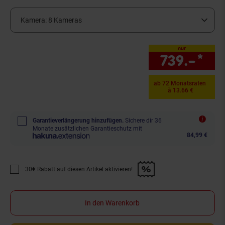
Kamera:
8 Kameras
nur
739.–
*
nur
ab 72 Monatsraten
à 13.66 €
Garantieverlängerung hinzufügen.
Sichere dir 36
Monate zusätzlichen Garantieschutz mit
84,99 €
30€ Rabatt auf diesen Artikel aktivieren!
Promotion "30€ Rabatt auf diesen Artikel aktivieren!" anwenden
In den Warenkorb