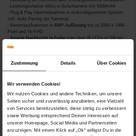
- Leistungsstarker Akku in Solarkamera mit 9000mAh
- Plug & Play Inbetriebnahme in vorkonfiguriertem System
inkl. Auto Pairing der Kameras
- Kameraaufnahmen in
4MP-Auflösung
bis zu 2560 x 1440
Pixel und 16:9 HD
-
Smarte Nachtsicht in Farbe
oder über IR LED's in SW bis
max. 15m
-
KI Bewegungserkennung mit Erkennung von Menschen,
Auto oder Tier
Zustimmung
Details
Über Cookies
- Abgrenzung von Überwachungsbereichen
-
Erweiterung des NVR Systems auf bis zu 10 Kameras
-
Gleichzeitiges Aufzeichnen von bis zu 10 Kameras
gleichzeitig
Wir verwenden Cookies!
-
Deutschsprachige kostenlose App
"EseeCloud" für Tablet
Wir nutzen Cookies und andere Techniken, um unsere
sowie iPhone® und Android™ Smartphones
Seiten sicher und zuverlässig anzubieten, eine Vielzahl
-
Deutschsprachige CMS Software
"EseeCloud" für die
Überwachung und das Abspielen der Aufnahmen
von Services bereitzustellen, diese stetig zu verbessern
über PC/iMac von überall
sowie Werbung entsprechend Deinen Interessen auf
- Benachrichtigung per Pushnachricht und E-Mails bei
unserer Homepage, Social Media und Partnerseiten
Bewegung
anzuzeigen. Mit einem Klick auf „Ok“ willigst Du in die
- Alarmton der Basisstation bei einer Bewegung