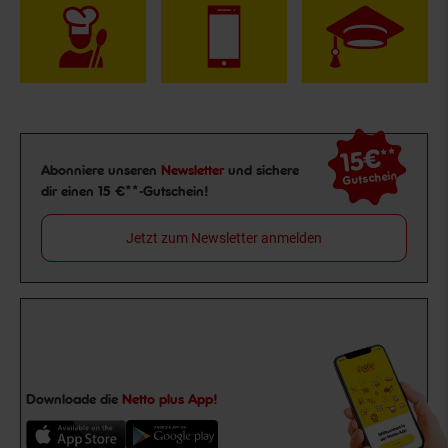
15€
**
Newsletter Anmeldung
Abonniere unseren
Newsletter
und sichere
Gutschein
dir einen 15 €**-Gutschein!
Jetzt zum Newsletter anmelden
Downloade die
Netto plus App!