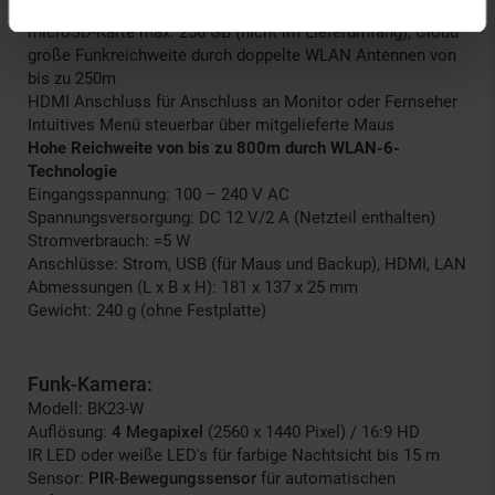
Speichermedium: 2,5" SATA oder SSD Festplatte max. 6 TB,
microSD-Karte max. 256 GB (nicht im Lieferumfang), Cloud
große Funkreichweite durch doppelte WLAN Antennen von
bis zu 250m
HDMI Anschluss für Anschluss an Monitor oder Fernseher
Intuitives Menü steuerbar über mitgelieferte Maus
Hohe Reichweite von bis zu 800m durch WLAN-6-
Technologie
Eingangsspannung: 100 – 240 V AC
Spannungsversorgung: DC 12 V/2 A (Netzteil enthalten)
Stromverbrauch: =5 W
Anschlüsse: Strom, USB (für Maus und Backup), HDMI, LAN
Abmessungen (L x B x H): 181 x 137 x 25 mm
Gewicht: 240 g (ohne Festplatte)
Funk-Kamera:
Modell: BK23-W
Auflösung:
4 Megapixel
(2560 x 1440 Pixel) / 16:9 HD
IR LED oder weiße LED's für farbige Nachtsicht bis 15 m
Sensor:
PIR-Bewegungssensor
für automatischen