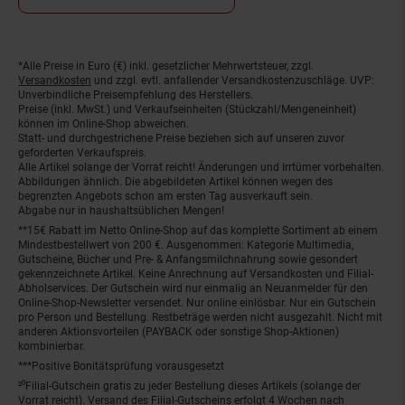
*Alle Preise in Euro (€) inkl. gesetzlicher Mehrwertsteuer, zzgl.
Fußnoten
Versandkosten
und zzgl. evtl. anfallender Versandkostenzuschläge. UVP:
Unverbindliche Preisempfehlung des Herstellers.
Preise (inkl. MwSt.) und Verkaufseinheiten (Stückzahl/Mengeneinheit)
können im Online-Shop abweichen.
Statt- und durchgestrichene Preise beziehen sich auf unseren zuvor
geforderten Verkaufspreis.
Alle Artikel solange der Vorrat reicht! Änderungen und Irrtümer vorbehalten.
Abbildungen ähnlich. Die abgebildeten Artikel können wegen des
begrenzten Angebots schon am ersten Tag ausverkauft sein.
Abgabe nur in haushaltsüblichen Mengen!
**15€ Rabatt im Netto Online-Shop auf das komplette Sortiment ab einem
Mindestbestellwert von 200 €. Ausgenommen: Kategorie Multimedia,
Gutscheine, Bücher und Pre- & Anfangsmilchnahrung sowie gesondert
gekennzeichnete Artikel. Keine Anrechnung auf Versandkosten und Filial-
Abholservices. Der Gutschein wird nur einmalig an Neuanmelder für den
Online-Shop-Newsletter versendet. Nur online einlösbar. Nur ein Gutschein
pro Person und Bestellung. Restbeträge werden nicht ausgezahlt. Nicht mit
anderen Aktionsvorteilen (PAYBACK oder sonstige Shop-Aktionen)
kombinierbar.
***Positive Bonitätsprüfung vorausgesetzt
²⁰Filial-Gutschein gratis zu jeder Bestellung dieses Artikels (solange der
Vorrat reicht). Versand des Filial-Gutscheins erfolgt 4 Wochen nach