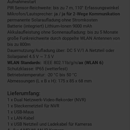
Aufnahmestart
PIR Sensor-Reichweite: bis zu 7 m, 110° Erfassungswinkel
Mikrofon/Lautsprecher:
ja / ja für 2-Wege Kommunikation
permanente Solaraufladung ohne Stromkosten
Batterie (integriert) Lithium-Ionen 9000 mAh
Akkulaufleistung ohne Sonnenaufladung: bis zu 5 Monate
große Funkreichweite durch doppelte WLAN Antennen von
bis zu 800m
Dauernutzung/Aufladung über: DC 5 V/1 A Netzteil oder
Solarpanel 4.5 V ~ 7.5 V
WLAN Standards:
IEEE 802.11b/g/n/
ax
(WLAN 6)
Schutzklasse: IP65 (wetterfest)
Betriebstemperatur: -20 °C bis 50 °C
Abmessungen (L x B x H): 175 x 85 x 68 mm
Lieferumfang:
1 x Dual Netzwerk-Video-Rekorder (NVR)
1 x Steckernetzteil für NVR
1 x USB-Maus
1 x LAN-Kabel
1 x USB Netzteil und Ladekabel für Kameras