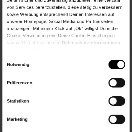
Seiten sicher und zuverlässig anzubieten, eine Vielzahl
EAN: 0883314747102
von Services bereitzustellen, diese stetig zu verbessern
Artikel gehört zur Kategorie:
Backformen
sowie Werbung entsprechend Deinen Interessen auf
unserer Homepage, Social Media und Partnerseiten
anzuzeigen. Mit einem Klick auf „Ok“ willigst Du in die
Cookie Verwendung ein. Deine Cookie-Einstellungen
Versandinformationen
kannst Du jederzeit in den
Datenschutzinformationen
ändern bzw. widerrufen.
Herstellerinformationen
Einwilligungsauswahl
Notwendig
Fußzeile
Weitere Online-Angebote
Präferenzen
Netto Reisen
TV-Shop
Weinwelt
Statistiken
Marketing