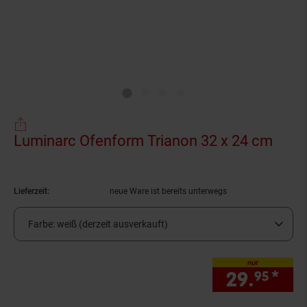
Luminarc Ofenform Trianon 32 x 24 cm
(Prod
Lieferzeit:
neue Ware ist bereits unterwegs
Farbe:
weiß (derzeit ausverkauft)
nur
29.
*
nur
95