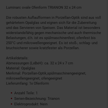
Luminarc ovale Ofenform TRIANON 32 x 24 cm
Die robusten Auflaufformen in Porzellan-Optik sind aus voll
gehärtetem Opalglas und eignen sich für die Zubereitung
und das Servieren von Speisen. Das Material ist besonders
widerstandsfähig gegen mechanische und auch thermische
Belastungen, d.h. ist es spülmaschinenfest, ofenfest bis
250°C und mikrowellengeeignet. Es ist stoß-, schlag- und
bruchsicherer sowie kratzfester als Porzellan.
Artikeldetails:
Abmessungen (LxBxH): ca. 32 x 24 x 7 cm
Material: Opalglas
Merkmal: Porzellan-Optik,spülmaschinengeeignet,
mikrowellengeeignet, ofengeeignet
Lieferumfang: 1x Ofenform
Anzahl Teile: 1
Serien-Bezeichnung: Trianon
Elektroprodukt: Nein