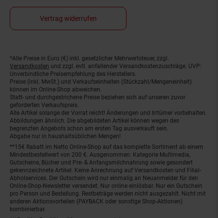
Vertrag widerrufen
*Alle Preise in Euro (€) inkl. gesetzlicher Mehrwertsteuer, zzgl.
Fußnoten
Versandkosten
und zzgl. evtl. anfallender Versandkostenzuschläge. UVP:
Unverbindliche Preisempfehlung des Herstellers.
Preise (inkl. MwSt.) und Verkaufseinheiten (Stückzahl/Mengeneinheit)
können im Online-Shop abweichen.
Statt- und durchgestrichene Preise beziehen sich auf unseren zuvor
geforderten Verkaufspreis.
Alle Artikel solange der Vorrat reicht! Änderungen und Irrtümer vorbehalten.
Abbildungen ähnlich. Die abgebildeten Artikel können wegen des
begrenzten Angebots schon am ersten Tag ausverkauft sein.
Abgabe nur in haushaltsüblichen Mengen!
**15€ Rabatt im Netto Online-Shop auf das komplette Sortiment ab einem
Mindestbestellwert von 200 €. Ausgenommen: Kategorie Multimedia,
Gutscheine, Bücher und Pre- & Anfangsmilchnahrung sowie gesondert
gekennzeichnete Artikel. Keine Anrechnung auf Versandkosten und Filial-
Abholservices. Der Gutschein wird nur einmalig an Neuanmelder für den
Online-Shop-Newsletter versendet. Nur online einlösbar. Nur ein Gutschein
pro Person und Bestellung. Restbeträge werden nicht ausgezahlt. Nicht mit
anderen Aktionsvorteilen (PAYBACK oder sonstige Shop-Aktionen)
kombinierbar.