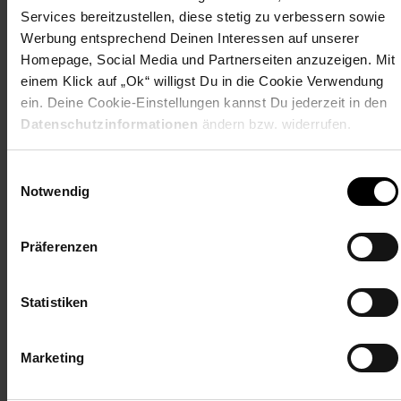
Die Bank kann je nach Witterung nach ein bis zwei Tagen
Services bereitzustellen, diese stetig zu verbessern sowie
wieder genutzt werden.
Werbung entsprechend Deinen Interessen auf unserer
Homepage, Social Media und Partnerseiten anzuzeigen. Mit
Stellmaß: L210xB210xH64 cm
einem Klick auf „Ok“ willigst Du in die Cookie Verwendung
ein. Deine Cookie-Einstellungen kannst Du jederzeit in den
Material:
Akazie, geölt, Teak-Optik. Stahl, pulverbeschichtet, schwarz.
Datenschutzinformationen
ändern bzw. widerrufen.
Artikelmaße:
2 × Sofa B124×H64×T78 cm
Ecksofa B78×H64×T78 cm
Einwilligungsauswahl
Tisch L80×B80×H34 cm
Notwendig
Kissenbezüge 100% Polyester, silbergrau.
Aufl agen 9 cm, Kissen 14 cm
Max. Belastbarkeit 210 kg pro Bank,
Präferenzen
Max. Belastbarkeit Tisch 40 kg
Artikelnummer: 2724402000
Statistiken
EAN: 4041908131577
Artikel gehört zur Kategorie:
Gartenmöbel-Set
Marketing