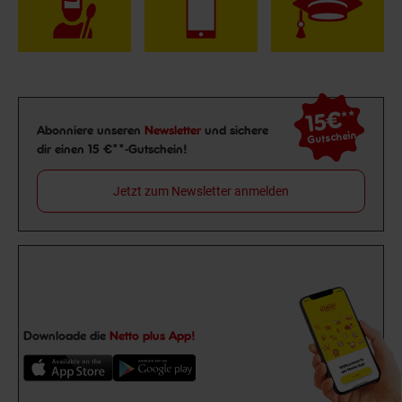
15€
**
Newsletter Anmeldung
Abonniere unseren
Newsletter
und sichere
Gutschein
dir einen 15 €**-Gutschein!
Jetzt zum Newsletter anmelden
Downloade die
Netto plus App!