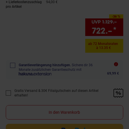
+ Lieferkostenzuschlag
94,00 €
pro Artikel
-36 %
Sie Sparen 36 Prozent
UVP
1.129.–
UVP 
722.–
*
Sie
ab 72 Monatsraten
à 13.35 €
Garantieverlängerung hinzufügen.
Sichere dir 36
Monate zusätzlichen Garantieschutz mit
69,99 €
Gratis Versand & 30€ Filialgutschein auf diesen Artikel
Promotion "Gratis Versand &amp; 30€ Filialgutschein auf diesen Artikel 
erhalten!
In den Warenkorb