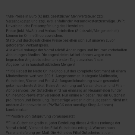
*Alle Preise in Euro (€) inkl. gesetzlicher Mehrwertsteuer, zzgl.
Fußnoten
Versandkosten
und zzgl. evtl. anfallender Versandkostenzuschläge. UVP:
Unverbindliche Preisempfehlung des Herstellers.
Preise (inkl. MwSt.) und Verkaufseinheiten (Stückzahl/Mengeneinheit)
können im Online-Shop abweichen.
Statt- und durchgestrichene Preise beziehen sich auf unseren zuvor
geforderten Verkaufspreis.
Alle Artikel solange der Vorrat reicht! Änderungen und Irrtümer vorbehalten.
Abbildungen ähnlich. Die abgebildeten Artikel können wegen des
begrenzten Angebots schon am ersten Tag ausverkauft sein.
Abgabe nur in haushaltsüblichen Mengen!
**15€ Rabatt im Netto Online-Shop auf das komplette Sortiment ab einem
Mindestbestellwert von 200 €. Ausgenommen: Kategorie Multimedia,
Gutscheine, Bücher und Pre- & Anfangsmilchnahrung sowie gesondert
gekennzeichnete Artikel. Keine Anrechnung auf Versandkosten und Filial-
Abholservices. Der Gutschein wird nur einmalig an Neuanmelder für den
Online-Shop-Newsletter versendet. Nur online einlösbar. Nur ein Gutschein
pro Person und Bestellung. Restbeträge werden nicht ausgezahlt. Nicht mit
anderen Aktionsvorteilen (PAYBACK oder sonstige Shop-Aktionen)
kombinierbar.
***Positive Bonitätsprüfung vorausgesetzt
²⁰Filial-Gutschein gratis zu jeder Bestellung dieses Artikels (solange der
Vorrat reicht). Versand des Filial-Gutscheins erfolgt 4 Wochen nach
Warenanlieferung per Mail. Die Höhe des Filial-Gutscheins ist dem