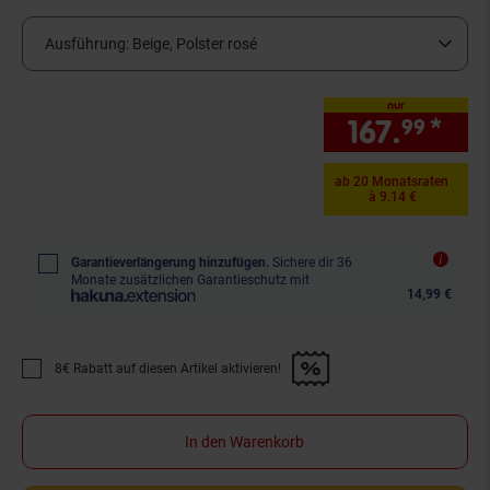
Ausführung:
Beige, Polster rosé
nur
167.
*
nur
99
ab 20 Monatsraten
à 9.14 €
Garantieverlängerung hinzufügen.
Sichere dir 36
Monate zusätzlichen Garantieschutz mit
14,99 €
8€ Rabatt auf diesen Artikel aktivieren!
Promotion "8€ Rabatt auf diesen Artikel aktivieren!" anwenden
In den Warenkorb