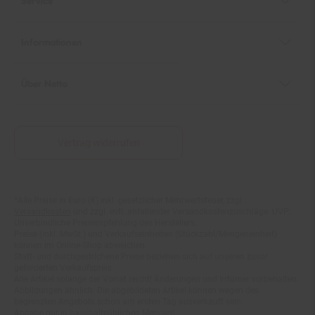
Informationen
Über Netto
Vertrag widerrufen
*Alle Preise in Euro (€) inkl. gesetzlicher Mehrwertsteuer, zzgl.
Fußnoten
Versandkosten
und zzgl. evtl. anfallender Versandkostenzuschläge. UVP:
Unverbindliche Preisempfehlung des Herstellers.
Preise (inkl. MwSt.) und Verkaufseinheiten (Stückzahl/Mengeneinheit)
können im Online-Shop abweichen.
Statt- und durchgestrichene Preise beziehen sich auf unseren zuvor
geforderten Verkaufspreis.
Alle Artikel solange der Vorrat reicht! Änderungen und Irrtümer vorbehalten.
Abbildungen ähnlich. Die abgebildeten Artikel können wegen des
begrenzten Angebots schon am ersten Tag ausverkauft sein.
Abgabe nur in haushaltsüblichen Mengen!
**15€ Rabatt im Netto Online-Shop auf das komplette Sortiment ab einem