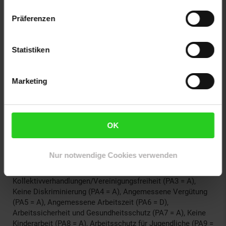
Ob als bequemer Lounge-Sessel im Wohnbereich, als
stilvoller Akzent im Schlafzimmer oder als hochwertiger
Präferenzen
Besucherstuhl im Empfangsbereich – der Sessel O38
verbindet Ästhetik mit Funktionalität und lädt zum
Verweilen ein. Entscheiden Sie sich für eine
Statistiken
Sitzgelegenheit, die Komfort, Qualität und Design auf den
Punkt bringt und schaffen Sie eine Atmosphäre, in der man
gerne verweilt.
Marketing
Der Hersteller ist erfolgreich BSCI-geprüft. Dabei wird der
Hersteller verpflichtet, sich an soziale Standards zu halten.
OK
Amfori ID: 165-010862-000
A = sehr gut - E = ungenügend
Nur notwendige Cookies verwenden
Soziales Managementsystem (PA1 = Note C),
Arbeitnehmerschutz (PA2 = A), Recht auf
Kollektivverhandlungen/Vereinigungsfreiheit (PA3 = A),
Keine Diskriminierung (PA4 = A), Angemessene Vergütung
(PA5 = A), Angemessene Arbeitszeit (PA6 = D),
Arbeitssicherheit und Gesundheitsschutz (PA7 = A), Keine
Kinderarbeit (PA8 = A), Arbeitsschutz für Jugendliche (PA9 =