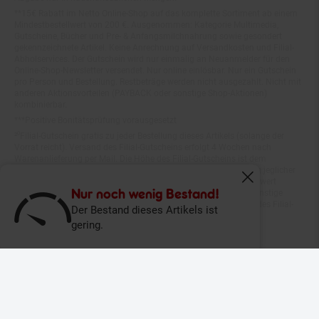
Mindestbestellwert von 200 €. Ausgenommen: Kategorie Multimedia,
Gutscheine, Bücher und Pre- & Anfangsmilchnahrung sowie gesondert
gekennzeichnete Artikel. Keine Anrechnung auf Versandkosten und Filial-
Abholservices. Der Gutschein wird nur einmalig an Neuanmelder für den
Online-Shop-Newsletter versendet. Nur online einlösbar. Nur ein Gutschein
pro Person und Bestellung. Restbeträge werden nicht ausgezahlt. Nicht mit
anderen Aktionsvorteilen (PAYBACK oder sonstige Shop-Aktionen)
kombinierbar.
***Positive Bonitätsprüfung vorausgesetzt
²⁰Filial-Gutschein gratis zu jeder Bestellung dieses Artikels (solange der
Vorrat reicht). Versand des Filial-Gutscheins erfolgt 4 Wochen nach
Warenanlieferung per Mail. Die Höhe des Filial-Gutscheins ist dem
Artikelbild des gekauften Artikels zu entnehmen. Vervielfältigung jeglicher
Art nicht gestattet. Der Filial-Gutschein ist ohne Mindesteinkaufswert
einlösbar. Nicht mit anderen Aktionsvorteilen (PAYBACK oder sonstige
Fenster schliess
Shop-Aktionen) kombinierbar. Der jeweilige Gültigkeitszeitraum des Filial-
Nur noch wenig Bestand!
Gutscheins ist darauf vermerkt.
Der Bestand dieses Artikels ist
gering.
© Netto Marken-Discount Stiftung & Co. KG |
Kontakt
|
Datenschutz
|
Impressum