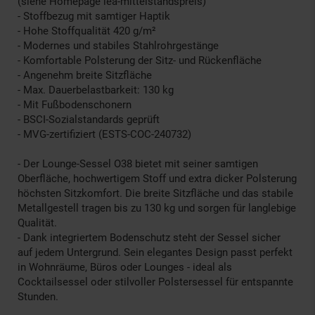
(siehe Homepage lea-mittelstandspreis)
- Stoffbezug mit samtiger Haptik
- Hohe Stoffqualität 420 g/m²
- Modernes und stabiles Stahlrohrgestänge
- Komfortable Polsterung der Sitz- und Rückenfläche
- Angenehm breite Sitzfläche
- Max. Dauerbelastbarkeit: 130 kg
- Mit Fußbodenschonern
- BSCI-Sozialstandards geprüft
- MVG-zertifiziert (ESTS-COC-240732)
- Der Lounge-Sessel O38 bietet mit seiner samtigen
Oberfläche, hochwertigem Stoff und extra dicker Polsterung
höchsten Sitzkomfort. Die breite Sitzfläche und das stabile
Metallgestell tragen bis zu 130 kg und sorgen für langlebige
Qualität.
- Dank integriertem Bodenschutz steht der Sessel sicher
auf jedem Untergrund. Sein elegantes Design passt perfekt
in Wohnräume, Büros oder Lounges - ideal als
Cocktailsessel oder stilvoller Polstersessel für entspannte
Stunden.