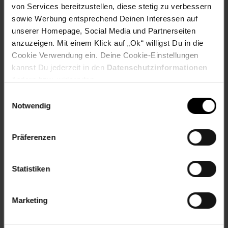
von Services bereitzustellen, diese stetig zu verbessern
EU-Verantwortlicher:Didis Ltd., Lidia BelevaTrakia-Iztok”
sowie Werbung entsprechend Deinen Interessen auf
Street69700Shumen Bulgarienlidia.beleva@didis-ltd.com
unserer Homepage, Social Media und Partnerseiten
Alter
ab 4 Jahre
anzuzeigen. Mit einem Klick auf „Ok“ willigst Du in die
Cookie Verwendung ein. Deine Cookie-Einstellungen
Artikelnummer: 2953610004
kannst Du jederzeit in den
Datenschutzinformationen
EAN: 3800166117782
ändern bzw. widerrufen.
Artikel gehört zur Kategorie:
Autokindersitze
Einwilligungsauswahl
Notwendig
Versandinformationen
Präferenzen
Herstellerinformationen
Statistiken
Marketing
Fußzeile
Weitere Online-Angebote