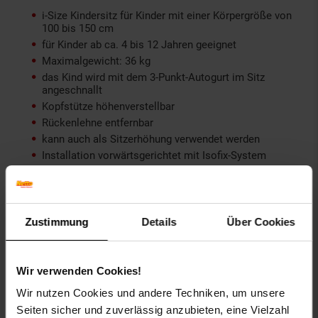
i-Size Kindersitz für Kinder mit einer Körpergröße von
100 bis 150 cm
für Kinder ab ca. 4 bis 12 Jahren geeignet
Maximalgewicht: 36 kg
das Kind wird mit dem 3-Punkt-Autogurt im Sitz
angeschnallt
Kopfstütze höhenverstellbar
Rückenlehne entfernbar
kann auch als Sitzerhöhung verwendet werden
Installation vorwärtsgerichtet mit Isofix-System
Weitere Informationen zum Artikel Lorelli Kindersitz Speed
GT i-Size (100-150cm) Gruppe 2/3 Isofix Kopfstütze:
Zustimmung
Details
Über Cookies
Bezug wählbar
Artikelgewicht: 5,4kg
Artikelmaße: L 44 x B 47 x H 70 - 84 cm
Wir verwenden Cookies!
Maße Versandkarton: L 71 x B 47 x H 33 cm
Wir nutzen Cookies und andere Techniken, um unsere
Versandgewicht: 6,34 kg
Seiten sicher und zuverlässig anzubieten, eine Vielzahl
Material: 100% Polyester