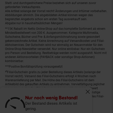
Statt- und durchgestrichene Preise beziehen sich auf unseren zuvor
geforderten Verkaufspreis.
Alle Artikel solange der Vorrat reicht! Änderungen und Irrtümer vorbehalten.
Abbildungen ähnlich. Die abgebildeten Artikel können wegen des
begrenzten Angebots schon am ersten Tag ausverkauft sein.
Abgabe nur in haushaltsüblichen Mengen!
**15€ Rabatt im Netto Online-Shop auf das komplette Sortiment ab einem
Mindestbestellwert von 200 €. Ausgenommen: Kategorie Multimedia,
Gutscheine, Bücher und Pre- & Anfangsmilchnahrung sowie gesondert
gekennzeichnete Artikel. Keine Anrechnung auf Versandkosten und Filial-
Abholservices. Der Gutschein wird nur einmalig an Neuanmelder für den
Online-Shop-Newsletter versendet. Nur online einlösbar. Nur ein Gutschein
pro Person und Bestellung. Restbeträge werden nicht ausgezahlt. Nicht mit
anderen Aktionsvorteilen (PAYBACK oder sonstige Shop-Aktionen)
kombinierbar.
***Positive Bonitätsprüfung vorausgesetzt
²⁰Filial-Gutschein gratis zu jeder Bestellung dieses Artikels (solange der
Vorrat reicht). Versand des Filial-Gutscheins erfolgt 4 Wochen nach
Warenanlieferung per Mail. Die Höhe des Filial-Gutscheins ist dem
Artikelbild des gekauften Artikels zu entnehmen. Vervielfältigung jeglicher
Art nicht gestattet. Der Filial-Gutschein ist ohne Mindesteinkaufswert
einlösbar. Nicht mit anderen Aktionsvorteilen (PAYBACK oder sonstige
Fenster schliess
Shop-Aktionen) kombinierbar. Der jeweilige Gültigkeitszeitraum des Filial-
Nur noch wenig Bestand!
Gutscheins ist darauf vermerkt.
Der Bestand dieses Artikels ist
gering.