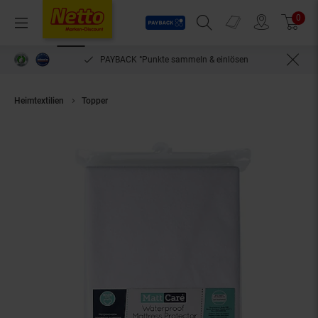
Payback
Prospekte
0
Arti
Menü
Suchfeld einblenden
Filiale finden
Warenkorb
PAYBACK °Punkte sammeln & einlösen
Heimtextilien
Topper
Lorelli Kinderbett Matratzenschoner Größe 140 x 