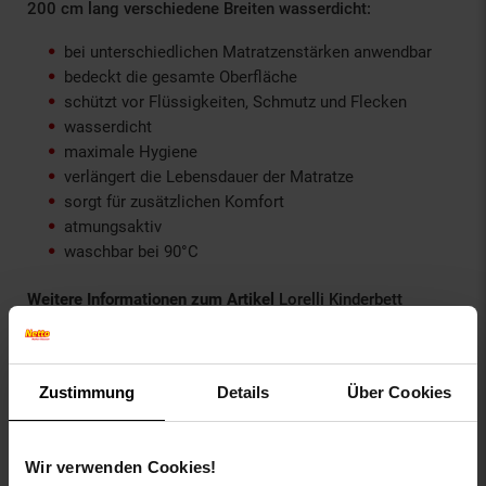
200 cm lang verschiedene Breiten wasserdicht:
bei unterschiedlichen Matratzenstärken anwendbar
bedeckt die gesamte Oberfläche
schützt vor Flüssigkeiten, Schmutz und Flecken
wasserdicht
maximale Hygiene
verlängert die Lebensdauer der Matratze
sorgt für zusätzlichen Komfort
atmungsaktiv
waschbar bei 90°C
Weitere Informationen zum Artikel
Lorelli Kinderbett
Matratzenschoner 200 cm lang verschiedene Breiten
wasserdicht:
erhältlich in den Breiten: 80 / 90 / 140 / 160 und 180
Zustimmung
Details
Über Cookies
cm
Breite 160 Kartonmaße: L 36 x B 25,5 x H 3,5 cm
Breite 160 Gewicht : 0,60 kg
Wir verwenden Cookies!
Länge: 200 cm