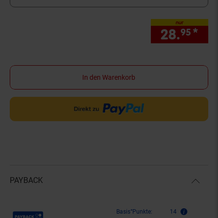
nur
28.
*
nur
95
In den Warenkorb
PAYBACK
Payback Punkte
Basis°Punkte:
14