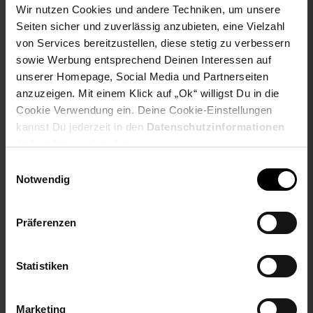
Wir nutzen Cookies und andere Techniken, um unsere
Material Oberseite: 80 % Baumwolle, 20% Polyester
Seiten sicher und zuverlässig anzubieten, eine Vielzahl
Material Unterseite: 100 % Polyurethan
von Services bereitzustellen, diese stetig zu verbessern
Produktgewicht: 0,75 kg
sowie Werbung entsprechend Deinen Interessen auf
Maße Versandkarton: L 36,5 x B 27,5 x H 14 cm
unserer Homepage, Social Media und Partnerseiten
EU-Verantwortlicher:Didis Ltd., Lidia BelevaTrakia-Iztok”
anzuzeigen. Mit einem Klick auf „Ok“ willigst Du in die
Street69700Shumen Bulgarienlidia.beleva@didis-ltd.com
Cookie Verwendung ein. Deine Cookie-Einstellungen
Alter
bis 3 Jahre
kannst Du jederzeit in den
Datenschutzinformationen
ändern bzw. widerrufen.
Artikelnummer: 2406527005
EAN: 3800151953036
Einwilligungsauswahl
Artikel gehört zur Kategorie:
Topper
Notwendig
Präferenzen
Versandinformationen
Statistiken
Herstellerinformationen
Marketing