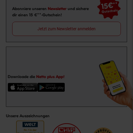
15€
**
Newsletter Anmeldung
Abonniere unseren
Newsletter
und sichere
Gutschein
dir einen 15 €**-Gutschein!
Jetzt zum Newsletter anmelden
Downloade die
Netto plus App!
Unsere Auszeichnungen