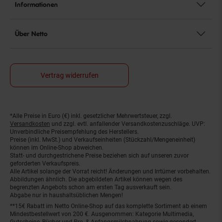
Informationen
Über Netto
Vertrag widerrufen
*Alle Preise in Euro (€) inkl. gesetzlicher Mehrwertsteuer, zzgl.
Fußnoten
Versandkosten
und zzgl. evtl. anfallender Versandkostenzuschläge. UVP:
Unverbindliche Preisempfehlung des Herstellers.
Preise (inkl. MwSt.) und Verkaufseinheiten (Stückzahl/Mengeneinheit)
können im Online-Shop abweichen.
Statt- und durchgestrichene Preise beziehen sich auf unseren zuvor
geforderten Verkaufspreis.
Alle Artikel solange der Vorrat reicht! Änderungen und Irrtümer vorbehalten.
Abbildungen ähnlich. Die abgebildeten Artikel können wegen des
begrenzten Angebots schon am ersten Tag ausverkauft sein.
Abgabe nur in haushaltsüblichen Mengen!
**15€ Rabatt im Netto Online-Shop auf das komplette Sortiment ab einem
Mindestbestellwert von 200 €. Ausgenommen: Kategorie Multimedia,
Gutscheine, Bücher und Pre- & Anfangsmilchnahrung sowie gesondert