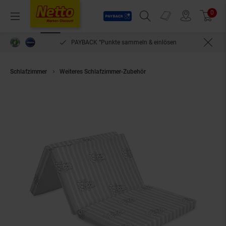
Payback
Prospekte
0
Arti
Menü
Suchfeld einblenden
Filiale finden
Warenkorb
PAYBACK °Punkte sammeln & einlösen
Schlafzimmer
Weiteres Schlafzimmer-Zubehör
Lorelli Babymatratze Cl