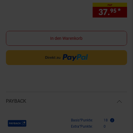
nur
37.
*
nur
95
In den Warenkorb
PAYBACK
Payback Punkte
Basis°Punkte:
18
Extra°Punkte:
0