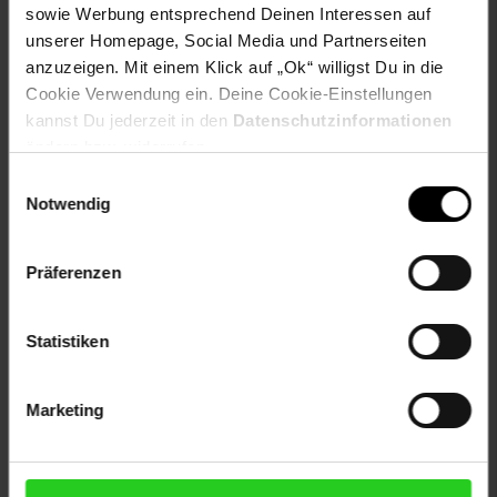
Alter
bis 3 Jahre
sowie Werbung entsprechend Deinen Interessen auf
unserer Homepage, Social Media und Partnerseiten
Artikelnummer: 2590738000
anzuzeigen. Mit einem Klick auf „Ok“ willigst Du in die
EAN: 3800166108285
Cookie Verwendung ein. Deine Cookie-Einstellungen
Artikel gehört zur Kategorie:
Weiteres Schlafzimmer-
kannst Du jederzeit in den
Datenschutzinformationen
Zubehör
ändern bzw. widerrufen.
Einwilligungsauswahl
Notwendig
Versandinformationen
Präferenzen
Herstellerinformationen
Statistiken
Marketing
Fußzeile
Weitere Online-Angebote