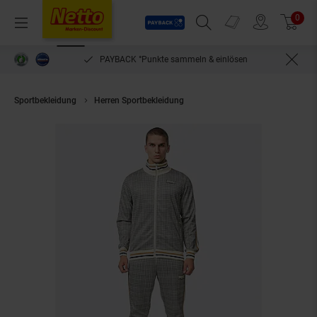
Payback
Prospekte
0
Arti
Menü
Suchfeld einblenden
Filiale finden
Warenkorb
PAYBACK °Punkte sammeln & einlösen
Sportbekleidung
Herren Sportbekleidung
Lonsdale Herren Trainingsa