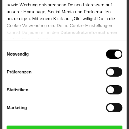
Größe: 3XL
sowie Werbung entsprechend Deinen Interessen auf
farbe: Sand/Brown
unserer Homepage, Social Media und Partnerseiten
anzuzeigen. Mit einem Klick auf „Ok“ willigst Du in die
Artikelnummer: 2612162000
Cookie Verwendung ein. Deine Cookie-Einstellungen
EAN: 4255581515986
kannst Du jederzeit in den
Datenschutzinformationen
Artikel gehört zur Kategorie:
Herren Sportbekleidung
ändern bzw. widerrufen.
Einwilligungsauswahl
Notwendig
Versandinformationen
Präferenzen
Herstellerinformationen
Statistiken
Marketing
Fußzeile
Weitere Online-Angebote