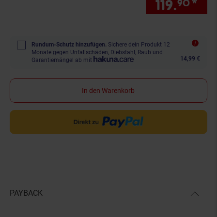
119.
*
nur
90
Rundum-Schutz hinzufügen.
Sichere dein Produkt 12
Monate gegen Unfallschäden, Diebstahl, Raub und
14,99 €
Garantiemängel ab mit
In den Warenkorb
PAYBACK