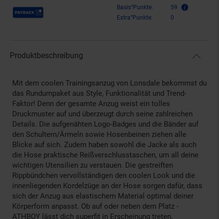
Payback Punkte
Basis°Punkte:
59
Extra°Punkte:
0
Produktbeschreibung
Mit dem coolen Trainingsanzug von Lonsdale bekommst du
das Rundumpaket aus Style, Funktionalität und Trend-
Faktor! Denn der gesamte Anzug weist ein tolles
Druckmuster auf und überzeugt durch seine zahlreichen
Details. Die aufgenähten Logo-Badges und die Bänder auf
den Schultern/Ärmeln sowie Hosenbeinen ziehen alle
Blicke auf sich. Zudem haben sowohl die Jacke als auch
die Hose praktische Reißverschlusstaschen, um all deine
wichtigen Utensilien zu verstauen. Die gestreiften
Rippbündchen vervollständigen den coolen Look und die
innenliegenden Kordelzüge an der Hose sorgen dafür, dass
sich der Anzug aus elastischem Material optimal deiner
Körperform anpasst. Ob auf oder neben dem Platz -
ATHBOY lässt dich superfit in Erscheinung treten.