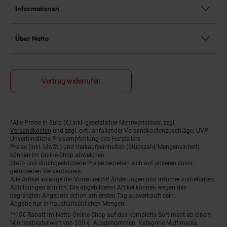
Informationen
Über Netto
Vertrag widerrufen
*Alle Preise in Euro (€) inkl. gesetzlicher Mehrwertsteuer, zzgl.
Fußnoten
Versandkosten
und zzgl. evtl. anfallender Versandkostenzuschläge. UVP:
Unverbindliche Preisempfehlung des Herstellers.
Preise (inkl. MwSt.) und Verkaufseinheiten (Stückzahl/Mengeneinheit)
können im Online-Shop abweichen.
Statt- und durchgestrichene Preise beziehen sich auf unseren zuvor
geforderten Verkaufspreis.
Alle Artikel solange der Vorrat reicht! Änderungen und Irrtümer vorbehalten.
Abbildungen ähnlich. Die abgebildeten Artikel können wegen des
begrenzten Angebots schon am ersten Tag ausverkauft sein.
Abgabe nur in haushaltsüblichen Mengen!
**15€ Rabatt im Netto Online-Shop auf das komplette Sortiment ab einem
Mindestbestellwert von 200 €. Ausgenommen: Kategorie Multimedia,