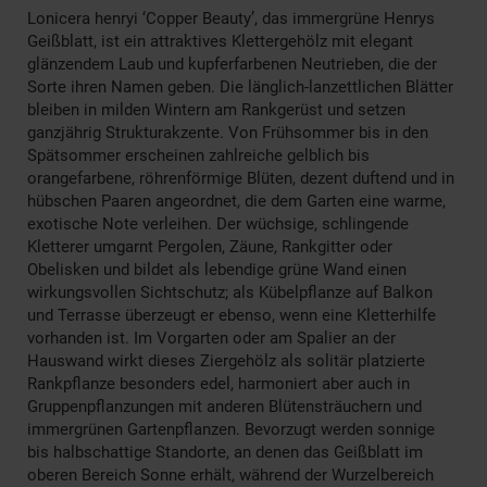
Lonicera henryi ‘Copper Beauty’, das immergrüne Henrys
Geißblatt, ist ein attraktives Klettergehölz mit elegant
glänzendem Laub und kupferfarbenen Neutrieben, die der
Sorte ihren Namen geben. Die länglich-lanzettlichen Blätter
bleiben in milden Wintern am Rankgerüst und setzen
ganzjährig Strukturakzente. Von Frühsommer bis in den
Spätsommer erscheinen zahlreiche gelblich bis
orangefarbene, röhrenförmige Blüten, dezent duftend und in
hübschen Paaren angeordnet, die dem Garten eine warme,
exotische Note verleihen. Der wüchsige, schlingende
Kletterer umgarnt Pergolen, Zäune, Rankgitter oder
Obelisken und bildet als lebendige grüne Wand einen
wirkungsvollen Sichtschutz; als Kübelpflanze auf Balkon
und Terrasse überzeugt er ebenso, wenn eine Kletterhilfe
vorhanden ist. Im Vorgarten oder am Spalier an der
Hauswand wirkt dieses Ziergehölz als solitär platzierte
Rankpflanze besonders edel, harmoniert aber auch in
Gruppenpflanzungen mit anderen Blütensträuchern und
immergrünen Gartenpflanzen. Bevorzugt werden sonnige
bis halbschattige Standorte, an denen das Geißblatt im
oberen Bereich Sonne erhält, während der Wurzelbereich