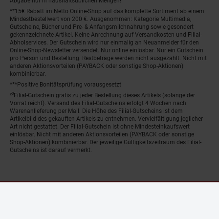
Abgabe nur in haushaltsüblichen Mengen!
**15€ Rabatt im Netto Online-Shop auf das komplette Sortiment ab einem
Mindestbestellwert von 200 €. Ausgenommen: Kategorie Multimedia,
Gutscheine, Bücher und Pre- & Anfangsmilchnahrung sowie gesondert
gekennzeichnete Artikel. Keine Anrechnung auf Versandkosten und Filial-
Abholservices. Der Gutschein wird nur einmalig an Neuanmelder für den
Online-Shop-Newsletter versendet. Nur online einlösbar. Nur ein Gutschein
pro Person und Bestellung. Restbeträge werden nicht ausgezahlt. Nicht mit
anderen Aktionsvorteilen (PAYBACK oder sonstige Shop-Aktionen)
kombinierbar.
***Positive Bonitätsprüfung vorausgesetzt
²⁰Filial-Gutschein gratis zu jeder Bestellung dieses Artikels (solange der
Vorrat reicht). Versand des Filial-Gutscheins erfolgt 4 Wochen nach
Warenanlieferung per Mail. Die Höhe des Filial-Gutscheins ist dem
Artikelbild des gekauften Artikels zu entnehmen. Vervielfältigung jeglicher
Art nicht gestattet. Der Filial-Gutschein ist ohne Mindesteinkaufswert
einlösbar. Nicht mit anderen Aktionsvorteilen (PAYBACK oder sonstige
Shop-Aktionen) kombinierbar. Der jeweilige Gültigkeitszeitraum des Filial-
Gutscheins ist darauf vermerkt.
© Netto Marken-Discount Stiftung & Co. KG |
Kontakt
|
Datenschutz
|
Impressum
Fenster schliess
Nur noch wenig Bestand!