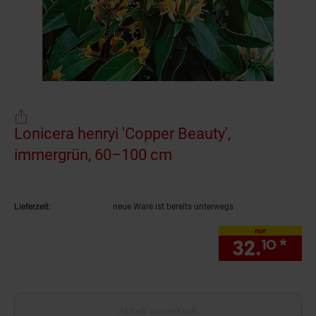
Lonicera henryi 'Copper Beauty',
immergrün, 60–100 cm
(Produkt aktuell ausv
Lieferzeit:
neue Ware ist bereits unterwegs
nur
32.
*
nur
10
Aktuell ausverkauft