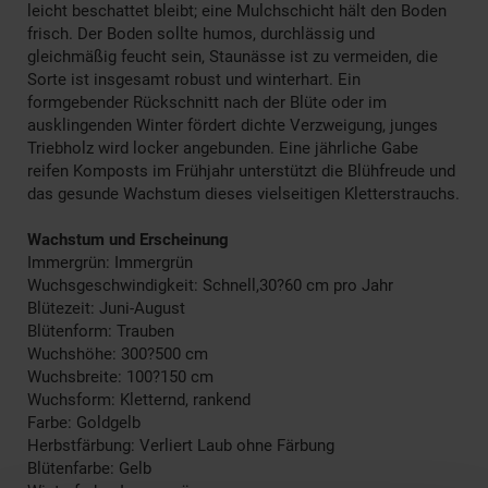
leicht beschattet bleibt; eine Mulchschicht hält den Boden
frisch. Der Boden sollte humos, durchlässig und
gleichmäßig feucht sein, Staunässe ist zu vermeiden, die
Sorte ist insgesamt robust und winterhart. Ein
formgebender Rückschnitt nach der Blüte oder im
ausklingenden Winter fördert dichte Verzweigung, junges
Triebholz wird locker angebunden. Eine jährliche Gabe
reifen Komposts im Frühjahr unterstützt die Blühfreude und
das gesunde Wachstum dieses vielseitigen Kletterstrauchs.
Wachstum und Erscheinung
Immergrün: Immergrün
Wuchsgeschwindigkeit: Schnell,30?60 cm pro Jahr
Blütezeit: Juni-August
Blütenform: Trauben
Wuchshöhe: 300?500 cm
Wuchsbreite: 100?150 cm
Wuchsform: Kletternd, rankend
Farbe: Goldgelb
Herbstfärbung: Verliert Laub ohne Färbung
Blütenfarbe: Gelb