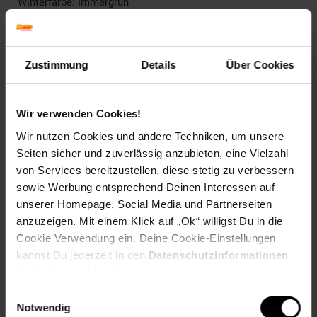
Winterfarbe: Immergrün
Geschmack: X
Frucht: Zierfrucht, nicht essbar
Blattrand: Ganzrandig
Zustimmung
Details
Über Cookies
Standort und Pflege
Standortempfehlung: Halbschattig, windgeschützt
Pflegeaufwand: Wenig,Mittel
Wir verwenden Cookies!
Lichtbedarf: Halbschattig-Schattig
Wasserbedarf: Mittel
Wir nutzen Cookies und andere Techniken, um unsere
Rückschnitt: Regelmäßiger Formschnitt notwendig
Seiten sicher und zuverlässig anzubieten, eine Vielzahl
Schnittverträglichkeit: Gut
von Services bereitzustellen, diese stetig zu verbessern
Bodenansprüche: humos und gut durchlässig
sowie Werbung entsprechend Deinen Interessen auf
Nährstoffgehalt: Mittel
unserer Homepage, Social Media und Partnerseiten
Frosthärte: bis -15 °C
anzuzeigen. Mit einem Klick auf „Ok“ willigst Du in die
Verwendung: Als Sichtschutz,Als Fassadenbegrünung,In
Cookie Verwendung ein. Deine Cookie-Einstellungen
Klein- und Vorgärten,Als Vogelschutz und -
nährpflanze,Kletterpflanze, Sichtschutz, Bienenweide,
kannst Du jederzeit in den
Datenschutzinformationen
Kübelpflanze, Wandbegrünung
ändern bzw. widerrufen.
Einwilligungsauswahl
Eigenschaften
Notwendig
Duft: Kein Duft