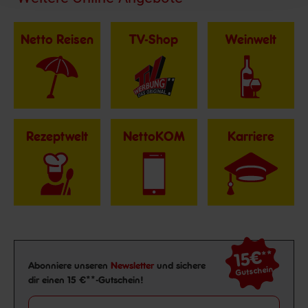
Netto Reisen
TV-Shop
Weinwelt
Rezeptwelt
NettoKOM
Karriere
15€
**
Newsletter Anmeldung
Abonniere unseren
Newsletter
und sichere
Gutschein
dir einen 15 €**-Gutschein!