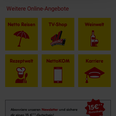
Fußzeile
Weitere Online-Angebote
Netto Reisen
TV-Shop
Weinwelt
Rezeptwelt
NettoKOM
Karriere
15€
**
Newsletter Anmeldung
Abonniere unseren
Newsletter
und sichere
Gutschein
dir einen 15 €**-Gutschein!