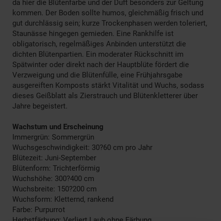
da hier die Blütenfarbe und der Duft besonders zur Geltung
kommen. Der Boden sollte humos, gleichmäßig frisch und
gut durchlässig sein; kurze Trockenphasen werden toleriert,
Staunässe hingegen gemieden. Eine Rankhilfe ist
obligatorisch, regelmäßiges Anbinden unterstützt die
dichten Blütenpartien. Ein moderater Rückschnitt im
Spätwinter oder direkt nach der Hauptblüte fördert die
Verzweigung und die Blütenfülle, eine Frühjahrsgabe
ausgereiften Komposts stärkt Vitalität und Wuchs, sodass
dieses Geißblatt als Zierstrauch und Blütenkletterer über
Jahre begeistert.
Wachstum und Erscheinung
Immergrün: Sommergrün
Wuchsgeschwindigkeit: 30?60 cm pro Jahr
Blütezeit: Juni-September
Blütenform: Trichterförmig
Wuchshöhe: 300?400 cm
Wuchsbreite: 150?200 cm
Wuchsform: Kletternd, rankend
Farbe: Purpurrot
Herbstfärbung: Verliert Laub ohne Färbung