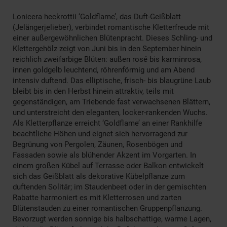
Lonicera heckrottii ‘Goldflame’, das Duft-Geißblatt
(Jelängerjelieber), verbindet romantische Kletterfreude mit
einer außergewöhnlichen Blütenpracht. Dieses Schling- und
Klettergehölz zeigt von Juni bis in den September hinein
reichlich zweifarbige Blüten: außen rosé bis karminrosa,
innen goldgelb leuchtend, röhrenförmig und am Abend
intensiv duftend. Das elliptische, frisch- bis blaugrüne Laub
bleibt bis in den Herbst hinein attraktiv, teils mit
gegenständigen, am Triebende fast verwachsenen Blättern,
und unterstreicht den eleganten, locker-rankenden Wuchs.
Als Kletterpflanze erreicht ‘Goldflame’ an einer Rankhilfe
beachtliche Höhen und eignet sich hervorragend zur
Begrünung von Pergolen, Zäunen, Rosenbögen und
Fassaden sowie als blühender Akzent im Vorgarten. In
einem großen Kübel auf Terrasse oder Balkon entwickelt
sich das Geißblatt als dekorative Kübelpflanze zum
duftenden Solitär; im Staudenbeet oder in der gemischten
Rabatte harmoniert es mit Kletterrosen und zarten
Blütenstauden zu einer romantischen Gruppenpflanzung.
Bevorzugt werden sonnige bis halbschattige, warme Lagen,