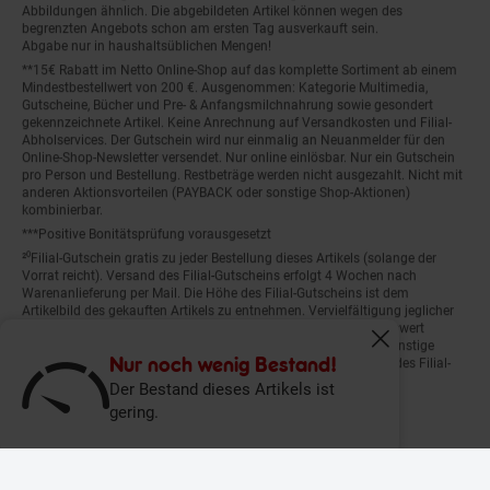
Abbildungen ähnlich. Die abgebildeten Artikel können wegen des
begrenzten Angebots schon am ersten Tag ausverkauft sein.
Abgabe nur in haushaltsüblichen Mengen!
**15€ Rabatt im Netto Online-Shop auf das komplette Sortiment ab einem
Mindestbestellwert von 200 €. Ausgenommen: Kategorie Multimedia,
Gutscheine, Bücher und Pre- & Anfangsmilchnahrung sowie gesondert
gekennzeichnete Artikel. Keine Anrechnung auf Versandkosten und Filial-
Abholservices. Der Gutschein wird nur einmalig an Neuanmelder für den
Online-Shop-Newsletter versendet. Nur online einlösbar. Nur ein Gutschein
pro Person und Bestellung. Restbeträge werden nicht ausgezahlt. Nicht mit
anderen Aktionsvorteilen (PAYBACK oder sonstige Shop-Aktionen)
kombinierbar.
***Positive Bonitätsprüfung vorausgesetzt
²⁰Filial-Gutschein gratis zu jeder Bestellung dieses Artikels (solange der
Vorrat reicht). Versand des Filial-Gutscheins erfolgt 4 Wochen nach
Warenanlieferung per Mail. Die Höhe des Filial-Gutscheins ist dem
Artikelbild des gekauften Artikels zu entnehmen. Vervielfältigung jeglicher
Art nicht gestattet. Der Filial-Gutschein ist ohne Mindesteinkaufswert
einlösbar. Nicht mit anderen Aktionsvorteilen (PAYBACK oder sonstige
Fenster schliess
Shop-Aktionen) kombinierbar. Der jeweilige Gültigkeitszeitraum des Filial-
Nur noch wenig Bestand!
Gutscheins ist darauf vermerkt.
Der Bestand dieses Artikels ist
gering.
© Netto Marken-Discount Stiftung & Co. KG |