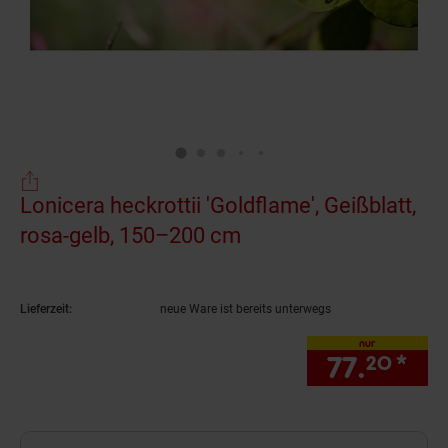
Lonicera heckrottii 'Goldflame', Geißblatt,
rosa-gelb, 150–200 cm
(Produkt aktuell ausv
Lieferzeit:
neue Ware ist bereits unterwegs
nur
77.
*
nur
20