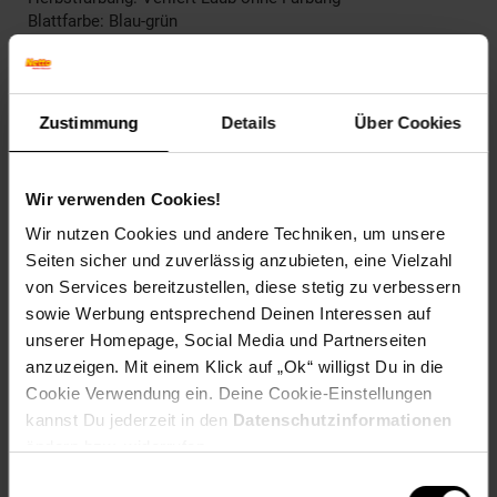
Blattfarbe: Blau-grün
Blütenfarbe: Rosa-Gelb
Winterfarbe: Verliert Blätter, bleibt kahl
Geschmack: X
Frucht: Zierfrucht, nicht essbar
Zustimmung
Details
Über Cookies
Blattform: Eiförmig
Standort und Pflege
Wir verwenden Cookies!
Standortempfehlung: Sonnig, windgeschützt
Pflegeaufwand: Wenig,Mittel
Wir nutzen Cookies und andere Techniken, um unsere
Lichtbedarf: Sonnig-Halbschattig
Seiten sicher und zuverlässig anzubieten, eine Vielzahl
Wasserbedarf: Mittel
von Services bereitzustellen, diese stetig zu verbessern
Rückschnitt: Rückschnitt im Frühjahr.
sowie Werbung entsprechend Deinen Interessen auf
Schnittverträglichkeit: Gut
unserer Homepage, Social Media und Partnerseiten
Bodenansprüche: humos und durchlässig
anzuzeigen. Mit einem Klick auf „Ok“ willigst Du in die
Nährstoffgehalt: Mittel
Frosthärte: bis -15 °C
Cookie Verwendung ein. Deine Cookie-Einstellungen
Verwendung: Als Fassadenbegrünung,In Klein- und
kannst Du jederzeit in den
Datenschutzinformationen
Vorgärten,Am Gehölzrand,Kletterpflanze, Duftgarten,
ändern bzw. widerrufen.
Bienenweide, Sichtschutz, Kübelpflanze
Einwilligungsauswahl