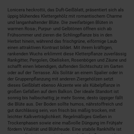
Lonicera heckrottii, das Duft-Geißblatt, präsentiert sich als
üppig blühendes Klettergehölz mit romantischem Charme
und langanhaltender Blüte. Die zweifarbigen Blüten in
warmen Rosa-, Purpur- und Gelbtönen öffnen sich ab
Frühsommer und zieren die Schlingpflanze bis in den
Herbst hinein, während das frischgrüne, eiförmige Laub
einen attraktiven Kontrast bildet. Mit ihrem kräftigen,
rankenden Wuchs erklimmt diese Kletterpflanze zuverlässig
Rankgitter, Pergolen, Obelisken, Rosenbögen und Zäune und
schafft einen lebendigen, duftenden Sichtschutz im Garten
oder auf der Terrasse. Als Solitär an einem Spalier oder in
der Gruppenpflanzung mit anderen Ziergehölzen setzt
dieses Geißblatt ebenso Akzente wie als Kübelpflanze in
großen Gefäßen auf dem Balkon. Der ideale Standort ist
sonnig bis halbschattig; je mehr Sonne, desto üppiger fällt
die Blüte aus. Der Boden sollte humos, nährstoffreich und
gut durchlässig sein, von frisch bis mäßig trocken, mit
leichter Kalkverträglichkeit. Regelmäßiges Gießen in
Trockenphasen sowie eine maßvolle Düngung im Frühjahr
fördern Vitalität und Blühfreude. Eine stabile Rankhilfe ist