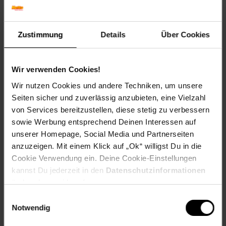
Artikelnummer: 1421993000
EAN: 4052792014570
Zustimmung
Details
Über Cookies
Artikel gehört zur Kategorie:
Computer- & Notebook-
Zubehör
Wir verwenden Cookies!
Wir nutzen Cookies und andere Techniken, um unsere
Versandinformationen
Seiten sicher und zuverlässig anzubieten, eine Vielzahl
von Services bereitzustellen, diese stetig zu verbessern
sowie Werbung entsprechend Deinen Interessen auf
Herstellerinformationen
unserer Homepage, Social Media und Partnerseiten
anzuzeigen. Mit einem Klick auf „Ok“ willigst Du in die
Cookie Verwendung ein. Deine Cookie-Einstellungen
Altgeräterücknahme
kannst Du jederzeit in den
Datenschutzinformationen
ändern bzw. widerrufen.
Einwilligungsauswahl
Fußzeile
Weitere Online-Angebote
Notwendig