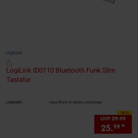
LogiLink ID0110 Bluetooth Funk Slim
Tastatur
(Produkt aktuell ausverkauft)
Lieferzeit:
neue Ware ist bereits unterwegs
-13 %
Sie Sparen 13 Prozen
UVP
29.
99
UVP 
25.
*
Sie
99