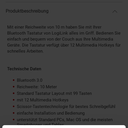
Produktbeschreibung
Mit einer Reichweite von 10 m haben Sie mit Ihrer
Bluetooth Tastatur von LogiLink alles im Griff. Bedienen Sie
einfach und bequem von der Couch aus Ihre Multimedia
Geräte. Die Tastatur verfügt über 12 Multimedia Hotkeys für
schnelles Arbeiten.
Technische Daten
Bluetooth 3.0
Reichweite: 10 Meter
Standard Tastatur Layout mit 99 Tasten
mit 12 Multimedia Hotkeys
Scissor-Tastentechnologie für bestes Schreibgefühl
einfache Installation und Bedienung
unterstützt Standard PCs, Mac OS und die meisten
Smartphones und Tables