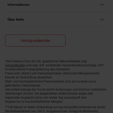
Informationen
Über Netto
Vertrag widerrufen
*Alle Preise in Euro (€) inkl. gesetzlicher Mehrwertsteuer, zzgl.
Fußnoten
Versandkosten
und zzgl. evtl. anfallender Versandkostenzuschläge. UVP:
Unverbindliche Preisempfehlung des Herstellers.
Preise (inkl. MwSt.) und Verkaufseinheiten (Stückzahl/Mengeneinheit)
können im Online-Shop abweichen.
Statt- und durchgestrichene Preise beziehen sich auf unseren zuvor
geforderten Verkaufspreis.
Alle Artikel solange der Vorrat reicht! Änderungen und Irrtümer vorbehalten.
Abbildungen ähnlich. Die abgebildeten Artikel können wegen des
begrenzten Angebots schon am ersten Tag ausverkauft sein.
Abgabe nur in haushaltsüblichen Mengen!
**15€ Rabatt im Netto Online-Shop auf das komplette Sortiment ab einem
Mindestbestellwert von 200 €. Ausgenommen: Kategorie Multimedia,