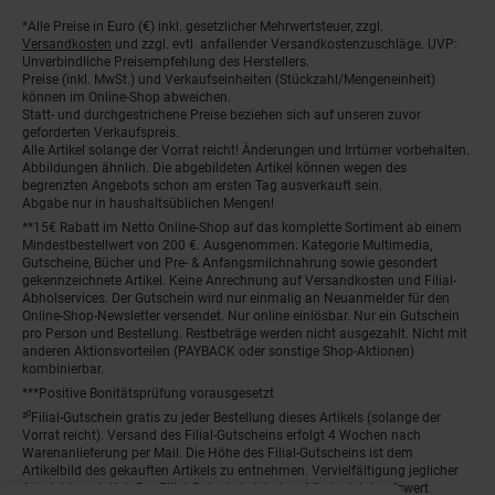
*Alle Preise in Euro (€) inkl. gesetzlicher Mehrwertsteuer, zzgl.
Fußnoten
Versandkosten
und zzgl. evtl. anfallender Versandkostenzuschläge. UVP:
Unverbindliche Preisempfehlung des Herstellers.
Preise (inkl. MwSt.) und Verkaufseinheiten (Stückzahl/Mengeneinheit)
können im Online-Shop abweichen.
Statt- und durchgestrichene Preise beziehen sich auf unseren zuvor
geforderten Verkaufspreis.
Alle Artikel solange der Vorrat reicht! Änderungen und Irrtümer vorbehalten.
Abbildungen ähnlich. Die abgebildeten Artikel können wegen des
begrenzten Angebots schon am ersten Tag ausverkauft sein.
Abgabe nur in haushaltsüblichen Mengen!
**15€ Rabatt im Netto Online-Shop auf das komplette Sortiment ab einem
Mindestbestellwert von 200 €. Ausgenommen: Kategorie Multimedia,
Gutscheine, Bücher und Pre- & Anfangsmilchnahrung sowie gesondert
gekennzeichnete Artikel. Keine Anrechnung auf Versandkosten und Filial-
Abholservices. Der Gutschein wird nur einmalig an Neuanmelder für den
Online-Shop-Newsletter versendet. Nur online einlösbar. Nur ein Gutschein
pro Person und Bestellung. Restbeträge werden nicht ausgezahlt. Nicht mit
anderen Aktionsvorteilen (PAYBACK oder sonstige Shop-Aktionen)
kombinierbar.
***Positive Bonitätsprüfung vorausgesetzt
²⁰Filial-Gutschein gratis zu jeder Bestellung dieses Artikels (solange der
Vorrat reicht). Versand des Filial-Gutscheins erfolgt 4 Wochen nach
Warenanlieferung per Mail. Die Höhe des Filial-Gutscheins ist dem
Artikelbild des gekauften Artikels zu entnehmen. Vervielfältigung jeglicher
Art nicht gestattet. Der Filial-Gutschein ist ohne Mindesteinkaufswert