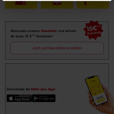
15€
**
Newsletter Anmeldung
Abonniere unseren
Newsletter
und sichere
Gutschein
dir einen 15 €**-Gutschein!
Jetzt zum Newsletter anmelden
Downloade die
Netto plus App!