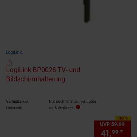
LogiLink BP0028 TV- und
Bildschirmhalterung
Verfügbarkeit:
Nur noch 10 Stück verfügbar
Lieferzeit:
ca. 5 Werktage
-30 %
Sie Sparen 30 Prozen
UVP
59.
99
UVP 
41.
*
Sie
99