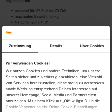
Eigenschaften
passend für: 37 Zoll bis 70 Zoll
maximales Gewicht: 50 kg
Neigung: -20° / +10°
Schwenkung: -90° / +90°
Pegeleinstellung: -3° / +3°
VESA: 200 x 200, 400 x 200, 300 x 300, 400 x 400, 600 x
400
Zustimmung
Details
Über Cookies
Abstand zur Wand: 62 - 475 mm
Artikelnummer: 1761811000
Wir verwenden Cookies!
EAN: 4052792042757
Wir nutzen Cookies und andere Techniken, um unsere
Artikel gehört zur Kategorie:
Wandhalterungen
Seiten sicher und zuverlässig anzubieten, eine Vielzahl
von Services bereitzustellen, diese stetig zu verbessern
sowie Werbung entsprechend Deinen Interessen auf
unserer Homepage, Social Media und Partnerseiten
Versandinformationen
anzuzeigen. Mit einem Klick auf „Ok“ willigst Du in die
Cookie Verwendung ein. Deine Cookie-Einstellungen
Herstellerinformationen