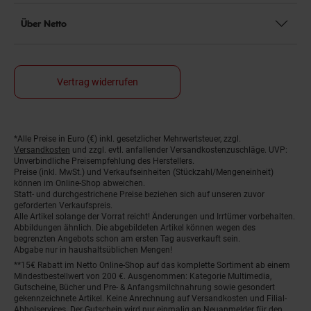
Über Netto
Vertrag widerrufen
*Alle Preise in Euro (€) inkl. gesetzlicher Mehrwertsteuer, zzgl.
Fußnoten
Versandkosten
und zzgl. evtl. anfallender Versandkostenzuschläge. UVP:
Unverbindliche Preisempfehlung des Herstellers.
Preise (inkl. MwSt.) und Verkaufseinheiten (Stückzahl/Mengeneinheit)
können im Online-Shop abweichen.
Statt- und durchgestrichene Preise beziehen sich auf unseren zuvor
geforderten Verkaufspreis.
Alle Artikel solange der Vorrat reicht! Änderungen und Irrtümer vorbehalten.
Abbildungen ähnlich. Die abgebildeten Artikel können wegen des
begrenzten Angebots schon am ersten Tag ausverkauft sein.
Abgabe nur in haushaltsüblichen Mengen!
**15€ Rabatt im Netto Online-Shop auf das komplette Sortiment ab einem
Mindestbestellwert von 200 €. Ausgenommen: Kategorie Multimedia,
Gutscheine, Bücher und Pre- & Anfangsmilchnahrung sowie gesondert
gekennzeichnete Artikel. Keine Anrechnung auf Versandkosten und Filial-
Abholservices. Der Gutschein wird nur einmalig an Neuanmelder für den