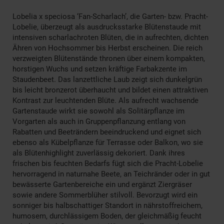
Lobelia x speciosa ‘Fan-Scharlach’, die Garten- bzw. Pracht-
Lobelie, überzeugt als ausdrucksstarke Blütenstaude mit
intensiven scharlachroten Blüten, die in aufrechten, dichten
Ähren von Hochsommer bis Herbst erscheinen. Die reich
verzweigten Blütenstände thronen über einem kompakten,
horstigen Wuchs und setzen kräftige Farbakzente im
Staudenbeet. Das lanzettliche Laub zeigt sich dunkelgrün
bis leicht bronzerot überhaucht und bildet einen attraktiven
Kontrast zur leuchtenden Blüte. Als aufrecht wachsende
Gartenstaude wirkt sie sowohl als Solitärpflanze im
Vorgarten als auch in Gruppenpflanzung entlang von
Rabatten und Beeträndern beeindruckend und eignet sich
ebenso als Kübelpflanze für Terrasse oder Balkon, wo sie
als Blütenhighlight zuverlässig dekoriert. Dank ihres
frischen bis feuchten Bedarfs fügt sich die Pracht-Lobelie
hervorragend in naturnahe Beete, an Teichränder oder in gut
bewässerte Gartenbereiche ein und ergänzt Ziergräser
sowie andere Sommerblüher stilvoll. Bevorzugt wird ein
sonniger bis halbschattiger Standort in nährstoffreichem,
humosem, durchlässigem Boden, der gleichmäßig feucht