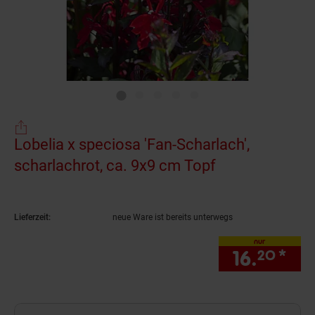
Lobelia x speciosa 'Fan-Scharlach',
scharlachrot, ca. 9x9 cm Topf
(Produkt aktue
Lieferzeit:
neue Ware ist bereits unterwegs
nur
16.
*
nur
20