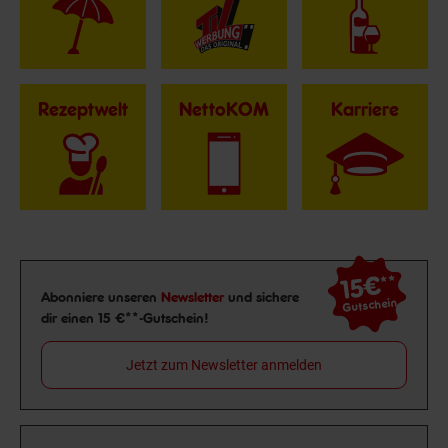
Rezeptwelt
NettoKOM
Karriere
15€
**
Newsletter Anmeldung
Abonniere unseren
Newsletter
und sichere
Gutschein
dir einen 15 €**-Gutschein!
Jetzt zum Newsletter anmelden