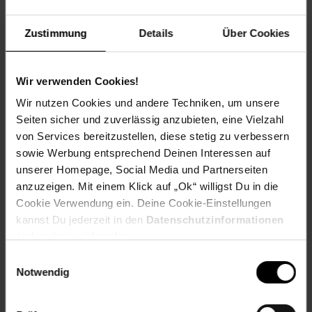
Winterfarbe: Verblasst, bleibt halbschattig
Geschmack: X
Zustimmung
Details
Über Cookies
Frucht: Keine Frucht
Standort und Pflege
Wir verwenden Cookies!
Standortempfehlung: Halbschattig, feucht
Pflegeaufwand: Mittel
Wir nutzen Cookies und andere Techniken, um unsere
Lichtbedarf: Sonnig-Halbschattig
Seiten sicher und zuverlässig anzubieten, eine Vielzahl
Wasserbedarf: Mittel
von Services bereitzustellen, diese stetig zu verbessern
Rückschnitt: Rückschnitt im Frühjahr.
sowie Werbung entsprechend Deinen Interessen auf
Schnittverträglichkeit: Gut
unserer Homepage, Social Media und Partnerseiten
Bodenansprüche: humos und feucht
anzuzeigen. Mit einem Klick auf „Ok“ willigst Du in die
Nährstoffgehalt: Mittel
Frosthärte: bis -7 °C
Cookie Verwendung ein. Deine Cookie-Einstellungen
Verwendung: Als Ampelpflanze,Beetpflanze, Kübelpflanze,
kannst Du jederzeit in den
Datenschutzinformationen
Bienenweide, Teichrand, Schnittblume
ändern bzw. widerrufen.
Einwilligungsauswahl
Eigenschaften
Notwendig
Duft: Kein Duft
Bestäuber: Insekten
Biodiversität: Nektarquelle für Insekten