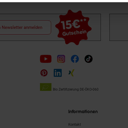
15€
**
m Newsletter anmelden
Gutschein
Folge
uns
auf
Bio Zertifizierung
DE-ÖKO-060
Unsere
Siegel
Informationen
Kontakt