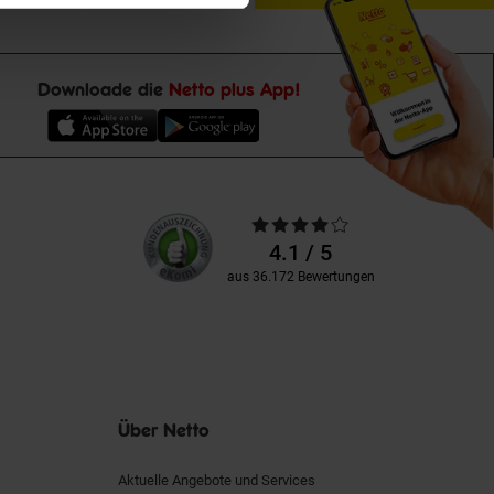
Downloade die
Netto plus App!
Unsere
Durchschnittliche
Kundenbewertungen
Bewertungen
4.1 / 5
aus 36.172 Bewertungen
Über Netto
Aktuelle Angebote und Services