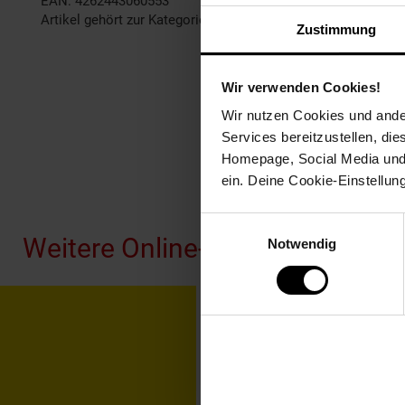
EAN: 4262443060553
Artikel gehört zur Kategorie:
Akkuschrauber
Zustimmung
Wir verwenden Cookies!
Wir nutzen Cookies und ander
Services bereitzustellen, di
Homepage, Social Media und P
ein. Deine Cookie-Einstellun
Fußzeile
Einwilligungsauswahl
Weitere Online-Angebote
Notwendig
Netto Reisen
TV-