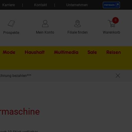
Karriere
Kontakt
Unternehmen
0
Artikel
Mein Konto
Filiale finden
Warenkorb
Prospekte
Mode
Haushalt
Multimedia
Sale
Externer Li
Reisen
chnung bezahlen***
rmaschine