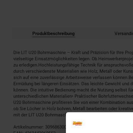
Produktbeschreibung
Versandi
Die LIT U20 Bohrmaschine – Kraft und Präzision für Ihre Pro
vielseitige Einsatzmöglichkeiten legen. Ob Heimwerkerprojek
zu erledigen.Hochleistungsfähige Technik für anspruchsvol
durch verschiedenste Materialien wie Holz, Metall oder Kun
sich auf eine zuverlässige Arbeitsweise verlassen können.B
Ermüdung bei längeren Einsätzen. Das leichte Gewicht und d
können. Die intuitive Bedienung macht die Nutzung selbst für 
unterschiedlichen Materialien• Praktischer Bohrfutterwechse
U20 Bohrmaschine profitieren Sie von einer Kombination aus 
ob Sie Löcher in Holz bohren, Metall bearbeiten oder kreativ
mit der LIT U20 Bohrmaschine wird jede Aufgabe zum Erfol
Artikelnummer: 3096863000