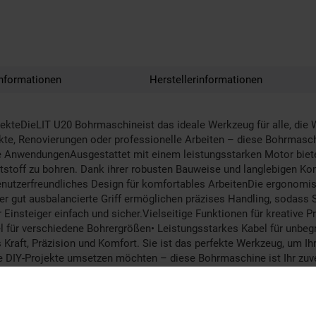
nformationen
Herstellerinformationen
jekteDieLIT U20 Bohrmaschineist das ideale Werkzeug für alle, die 
te, Renovierungen oder professionelle Arbeiten – diese Bohrmaschin
le AnwendungenAusgestattet mit einem leistungsstarken Motor biet
ststoff zu bohren. Dank ihrer robusten Bauweise und langlebigen Ko
enutzerfreundliches Design für komfortables ArbeitenDie ergonomis
er gut ausbalancierte Griff ermöglichen präzises Handling, sodass
Einsteiger einfach und sicher.Vielseitige Funktionen für kreative P
l für verschiedene Bohrergrößen• Leistungsstarkes Kabel für unbegr
Kraft, Präzision und Komfort. Sie ist das perfekte Werkzeug, um Ih
e DIY-Projekte umsetzen möchten – diese Bohrmaschine ist Ihr zuverl
g.LieferumfangBohrmaschine, Ladegerät, Bedienungsanleitung