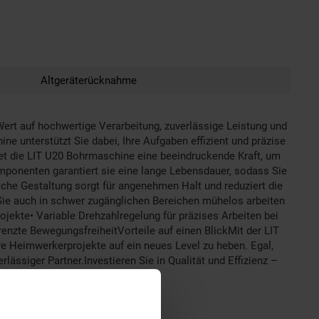
Altgeräterücknahme
Wert auf hochwertige Verarbeitung, zuverlässige Leistung und
e unterstützt Sie dabei, Ihre Aufgaben effizient und präzise
et die LIT U20 Bohrmaschine eine beeindruckende Kraft, um
mponenten garantiert sie eine lange Lebensdauer, sodass Sie
che Gestaltung sorgt für angenehmen Halt und reduziert die
 Sie auch in schwer zugänglichen Bereichen mühelos arbeiten
rojekte• Variable Drehzahlregelung für präzises Arbeiten bei
enzte BewegungsfreiheitVorteile auf einen BlickMit der LIT
re Heimwerkerprojekte auf ein neues Level zu heben. Egal,
ässiger Partner.Investieren Sie in Qualität und Effizienz –