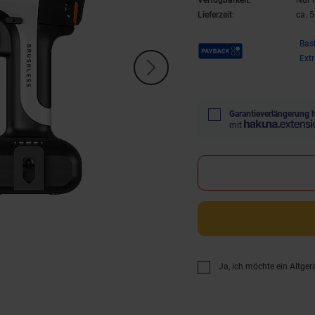
Verfügbarkeit:
Nur 
Lieferzeit:
ca. 
Payback Punkte
Bas
Ext
Garantieverlängerung 
mit
Ja, ich möchte ein Altger