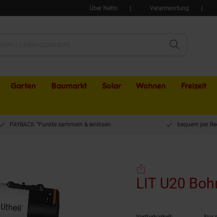
Über Netto
Verantwortung
Garten
Baumarkt
Solar
Wohnen
Freizeit
PAYBACK °Punkte sammeln & einlösen
bequem per Re
T U20 Bohrmaschine
LIT U20 Boh