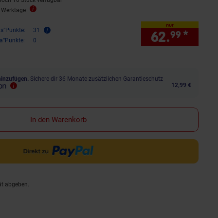
noch 10 Stück verfügbar
5 Werktage
nur
is°Punkte:
31
62.
*
nur 
99
ra°Punkte:
0
hinzufügen.
Sichere dir 36 Monate zusätzlichen Garantieschutz
12,99 €
In den Warenkorb
ät abgeben.