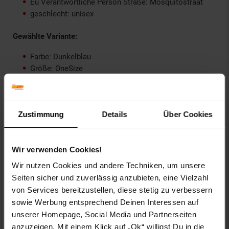
Eu Verantwortliche Person Straße: Mosquitostraat
geschlecht: unisex
Gewählte Variante:
Farbe: Dunkelblau
Größe: OneSize
Hauptmaterial: 100% Baumwolle
Artikelnummer: 2745743000
EAN: 4255829504284
Zustimmung
Details
Über Cookies
Artikel gehört zur Kategorie:
Herren Sportbekleidung
Wir verwenden Cookies!
Wir nutzen Cookies und andere Techniken, um unsere
Versandinformationen
Seiten sicher und zuverlässig anzubieten, eine Vielzahl
von Services bereitzustellen, diese stetig zu verbessern
sowie Werbung entsprechend Deinen Interessen auf
Herstellerinformationen
unserer Homepage, Social Media und Partnerseiten
anzuzeigen. Mit einem Klick auf „Ok“ willigst Du in die