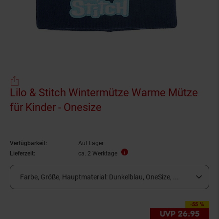
Lilo & Stitch Wintermütze Warme Mütze
für Kinder - Onesize
Verfügbarkeit:
Auf Lager
Lieferzeit:
ca. 2 Werktage
Farbe, Größe, Hauptmaterial:
Dunkelblau, OneSize, ...
-55 %
Sie Sparen 55 Prozen
UVP
26.
95
UVP 