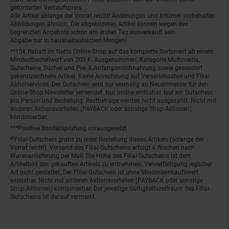
geforderten Verkaufspreis.
Alle Artikel solange der Vorrat reicht! Änderungen und Irrtümer vorbehalten.
Abbildungen ähnlich. Die abgebildeten Artikel können wegen des
begrenzten Angebots schon am ersten Tag ausverkauft sein.
Abgabe nur in haushaltsüblichen Mengen!
**15€ Rabatt im Netto Online-Shop auf das komplette Sortiment ab einem
Mindestbestellwert von 200 €. Ausgenommen: Kategorie Multimedia,
Gutscheine, Bücher und Pre- & Anfangsmilchnahrung sowie gesondert
gekennzeichnete Artikel. Keine Anrechnung auf Versandkosten und Filial-
Abholservices. Der Gutschein wird nur einmalig an Neuanmelder für den
Online-Shop-Newsletter versendet. Nur online einlösbar. Nur ein Gutschein
pro Person und Bestellung. Restbeträge werden nicht ausgezahlt. Nicht mit
anderen Aktionsvorteilen (PAYBACK oder sonstige Shop-Aktionen)
kombinierbar.
***Positive Bonitätsprüfung vorausgesetzt
²⁰Filial-Gutschein gratis zu jeder Bestellung dieses Artikels (solange der
Vorrat reicht). Versand des Filial-Gutscheins erfolgt 4 Wochen nach
Warenanlieferung per Mail. Die Höhe des Filial-Gutscheins ist dem
Artikelbild des gekauften Artikels zu entnehmen. Vervielfältigung jeglicher
Art nicht gestattet. Der Filial-Gutschein ist ohne Mindesteinkaufswert
einlösbar. Nicht mit anderen Aktionsvorteilen (PAYBACK oder sonstige
Shop-Aktionen) kombinierbar. Der jeweilige Gültigkeitszeitraum des Filial-
Gutscheins ist darauf vermerkt.