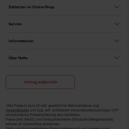
Zahlarten im Online-Shop
Service
Informationen
Über Netto
Vertrag widerrufen
*Alle Preise in Euro (€) inkl. gesetzlicher Mehrwertsteuer, zzgl.
Fußnoten
Versandkosten
und zzgl. evtl. anfallender Versandkostenzuschläge. UVP:
Unverbindliche Preisempfehlung des Herstellers.
Preise (inkl. MwSt.) und Verkaufseinheiten (Stückzahl/Mengeneinheit)
können im Online-Shop abweichen.
Statt- und durchgestrichene Preise beziehen sich auf unseren zuvor