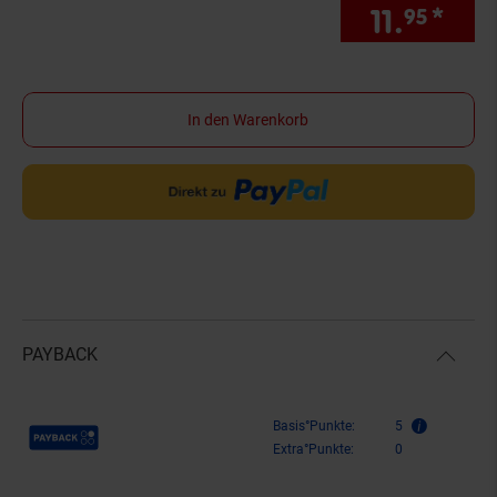
11.
*
Sie
95
In den Warenkorb
PAYBACK
Payback Punkte
Basis°Punkte:
5
Extra°Punkte:
0