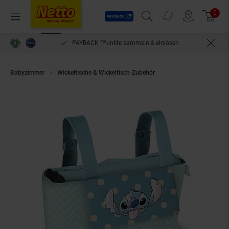
Payback
Prospekte
0
Arti
Menü
Suchfeld einblenden
Filiale finden
Warenkorb
PAYBACK °Punkte sammeln & einlösen
Babyzimmer
Wickeltische & Wickeltisch-Zubehör
Lilo & Stitch Wickelt