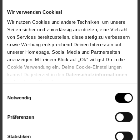
Eu Verantwortliche Person Land: Niederlande
Wir verwenden Cookies!
Eu Verantwortliche Person Name oder Firma: Textiel
Trade B.V.
Wir nutzen Cookies und andere Techniken, um unsere
Eu Verantwortliche Person Ort: Steenbergen
Seiten sicher und zuverlässig anzubieten, eine Vielzahl
Eu Verantwortliche Person PLZ: 4651ST
von Services bereitzustellen, diese stetig zu verbessern
Eu Verantwortliche Person Straße: Mosquitostraat
sowie Werbung entsprechend Deinen Interessen auf
geschlecht: unisex
unserer Homepage, Social Media und Partnerseiten
anzuzeigen. Mit einem Klick auf „Ok“ willigst Du in die
Gewählte Variante:
Cookie Verwendung ein. Deine Cookie-Einstellungen
kannst Du jederzeit in den
Datenschutzinformationen
Farbe: Blau
Größe: 39x12x24 cm
ändern bzw. widerrufen.
Einwilligungsauswahl
Artikelnummer: 2723453000
Notwendig
EAN: 8445118059298
Artikel gehört zur Kategorie:
Wickeltische & Wickeltisch-
Zubehör
Präferenzen
Statistiken