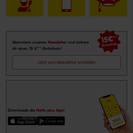
15€
**
Newsletter Anmeldung
Abonniere unseren
Newsletter
und sichere
Gutschein
dir einen 15 €**-Gutschein!
Jetzt zum Newsletter anmelden
Downloade die
Netto plus App!