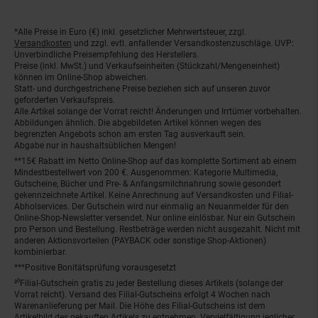
*Alle Preise in Euro (€) inkl. gesetzlicher Mehrwertsteuer, zzgl.
Fußnoten
Versandkosten
und zzgl. evtl. anfallender Versandkostenzuschläge. UVP:
Unverbindliche Preisempfehlung des Herstellers.
Preise (inkl. MwSt.) und Verkaufseinheiten (Stückzahl/Mengeneinheit)
können im Online-Shop abweichen.
Statt- und durchgestrichene Preise beziehen sich auf unseren zuvor
geforderten Verkaufspreis.
Alle Artikel solange der Vorrat reicht! Änderungen und Irrtümer vorbehalten.
Abbildungen ähnlich. Die abgebildeten Artikel können wegen des
begrenzten Angebots schon am ersten Tag ausverkauft sein.
Abgabe nur in haushaltsüblichen Mengen!
**15€ Rabatt im Netto Online-Shop auf das komplette Sortiment ab einem
Mindestbestellwert von 200 €. Ausgenommen: Kategorie Multimedia,
Gutscheine, Bücher und Pre- & Anfangsmilchnahrung sowie gesondert
gekennzeichnete Artikel. Keine Anrechnung auf Versandkosten und Filial-
Abholservices. Der Gutschein wird nur einmalig an Neuanmelder für den
Online-Shop-Newsletter versendet. Nur online einlösbar. Nur ein Gutschein
pro Person und Bestellung. Restbeträge werden nicht ausgezahlt. Nicht mit
anderen Aktionsvorteilen (PAYBACK oder sonstige Shop-Aktionen)
kombinierbar.
***Positive Bonitätsprüfung vorausgesetzt
²⁰Filial-Gutschein gratis zu jeder Bestellung dieses Artikels (solange der
Vorrat reicht). Versand des Filial-Gutscheins erfolgt 4 Wochen nach
Warenanlieferung per Mail. Die Höhe des Filial-Gutscheins ist dem
Artikelbild des gekauften Artikels zu entnehmen. Vervielfältigung jeglicher