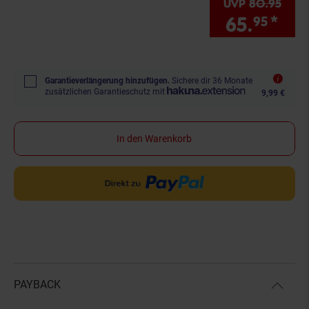
UVP
80.
95
UVP 
65.
*
Sie
95
Garantieverlängerung hinzufügen.
Sichere dir 36 Monate
zusätzlichen Garantieschutz mit
9,99 €
In den Warenkorb
PAYBACK