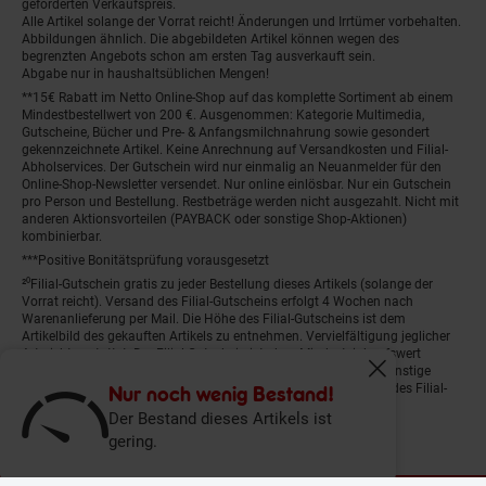
geforderten Verkaufspreis.
Alle Artikel solange der Vorrat reicht! Änderungen und Irrtümer vorbehalten.
Abbildungen ähnlich. Die abgebildeten Artikel können wegen des
begrenzten Angebots schon am ersten Tag ausverkauft sein.
Abgabe nur in haushaltsüblichen Mengen!
**15€ Rabatt im Netto Online-Shop auf das komplette Sortiment ab einem
Mindestbestellwert von 200 €. Ausgenommen: Kategorie Multimedia,
Gutscheine, Bücher und Pre- & Anfangsmilchnahrung sowie gesondert
gekennzeichnete Artikel. Keine Anrechnung auf Versandkosten und Filial-
Abholservices. Der Gutschein wird nur einmalig an Neuanmelder für den
Online-Shop-Newsletter versendet. Nur online einlösbar. Nur ein Gutschein
pro Person und Bestellung. Restbeträge werden nicht ausgezahlt. Nicht mit
anderen Aktionsvorteilen (PAYBACK oder sonstige Shop-Aktionen)
kombinierbar.
***Positive Bonitätsprüfung vorausgesetzt
²⁰Filial-Gutschein gratis zu jeder Bestellung dieses Artikels (solange der
Vorrat reicht). Versand des Filial-Gutscheins erfolgt 4 Wochen nach
Warenanlieferung per Mail. Die Höhe des Filial-Gutscheins ist dem
Artikelbild des gekauften Artikels zu entnehmen. Vervielfältigung jeglicher
Art nicht gestattet. Der Filial-Gutschein ist ohne Mindesteinkaufswert
einlösbar. Nicht mit anderen Aktionsvorteilen (PAYBACK oder sonstige
Fenster schliess
Shop-Aktionen) kombinierbar. Der jeweilige Gültigkeitszeitraum des Filial-
Nur noch wenig Bestand!
Gutscheins ist darauf vermerkt.
Der Bestand dieses Artikels ist
gering.