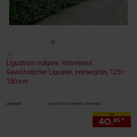
Ligustrum vulgare 'Atrovirens',
Gewöhnlicher Liguster, immergrün, 125–
150 cm
(Produkt aktuell ausverkauft)
Lieferzeit:
neue Ware ist bereits unterwegs
nur
40.
*
nu
85