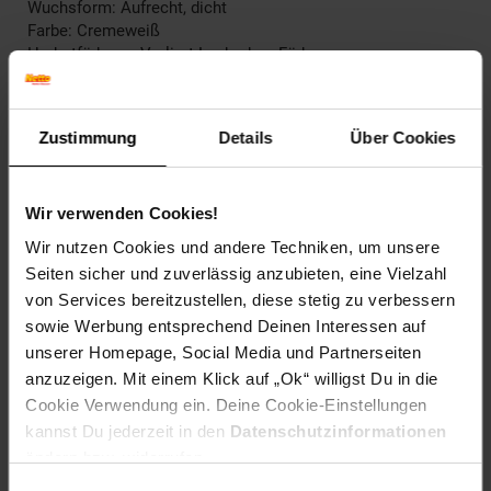
Wuchsform: Aufrecht, dicht
Farbe: Cremeweiß
Herbstfärbung: Verliert Laub ohne Färbung
Blütenfarbe: Weiß
Fruchtfarbe: Schwarz
Winterfarbe: Immergrün
Zustimmung
Details
Über Cookies
Geschmack: X
Frucht: Zierfrucht, nicht essbar
Wir verwenden Cookies!
Standort und Pflege
Standortempfehlung: Sonnig bis halbschattig,
Wir nutzen Cookies und andere Techniken, um unsere
windgeschützt
Seiten sicher und zuverlässig anzubieten, eine Vielzahl
Pflegeaufwand: Wenig,Mittel
von Services bereitzustellen, diese stetig zu verbessern
Lichtbedarf: Sonnig-Halbschattig
sowie Werbung entsprechend Deinen Interessen auf
Wasserbedarf: Mittel
Rückschnitt: Regelmäßiger Formschnitt notwendig
unserer Homepage, Social Media und Partnerseiten
Schnittverträglichkeit: Sehr gut
anzuzeigen. Mit einem Klick auf „Ok“ willigst Du in die
Bodenansprüche: nährstoffreich und gut durchlässig
Cookie Verwendung ein. Deine Cookie-Einstellungen
Nährstoffgehalt: Mittel
kannst Du jederzeit in den
Datenschutzinformationen
Frosthärte: bis -25 °C
ändern bzw. widerrufen.
Verwendung: Als geschnittene Hecke,Als Formgehölz,Als
Vogelschutz und -nährpflanze,Heckenpflanze, Sichtschutz,