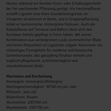
Hecke, während ein leichter Form- oder Erhaltungsschnitt
bei frei wachsender Pflanzung genügt. Als Heckenpflanze
schafft Liguster eine klare Grundstücksgrenze, im
Vorgarten strukturiert er Beete, und in Gruppenpflanzung
bildet er harmonische, immergrüne Kulissen. Auch als
Kübelpflanze auf Terrasse und Balkon lässt sich das
formbare Gehölz gepflegt in Form halten. Mit seiner
Kombination aus wintergrünem Laub, sommerlicher Blüte
und hoher Robustheit ist Ligustrum vulgare ‘Atrovirens’ ein
vielseitiges Formgehölz für moderne und klassische
Gartenkonzepte, das ganzjährig Struktur verleiht und
zugleich pflegeleicht, schnittverträglich und
standorttolerant bleibt.
Wachstum und Erscheinung
Immergrün: Immergrün,Wintergrün
Wuchsgeschwindigkeit: 30?60 cm pro Jahr
Blütezeit: Juni-Juli
Blütenform: Rispen
Wuchshöhe: 200?300 cm
Wuchsbreite: 100?150 cm