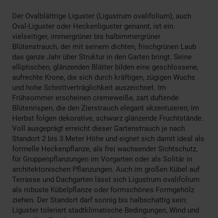
Der Ovalblättrige Liguster (Ligustrum ovalifolium), auch
Oval-Liguster oder Heckenliguster genannt, ist ein
vielseitiger, immergrüner bis halbimmergrüner
Blütenstrauch, der mit seinem dichten, frischgrünen Laub
das ganze Jahr über Struktur in den Garten bringt. Seine
elliptischen, glänzenden Blätter bilden eine geschlossene,
aufrechte Krone, die sich durch kräftigen, zügigen Wuchs
und hohe Schnittverträglichkeit auszeichnet. Im
Frühsommer erscheinen cremeweiße, zart duftende
Blütenrispen, die den Zierstrauch elegant akzentuieren; im
Herbst folgen dekorative, schwarz glänzende Fruchtstände.
Voll ausgeprägt erreicht dieser Gartenstrauch je nach
Standort 2 bis 3 Meter Höhe und eignet sich damit ideal als
formelle Heckenpflanze, als frei wachsender Sichtschutz,
für Gruppenpflanzungen im Vorgarten oder als Solitär in
architektonischen Pflanzungen. Auch im großen Kübel auf
Terrasse und Dachgarten lässt sich Ligustrum ovalifolium
als robuste Kübelpflanze oder formschönes Formgehölz
ziehen. Der Standort darf sonnig bis halbschattig sein;
Liguster toleriert stadtklimatische Bedingungen, Wind und