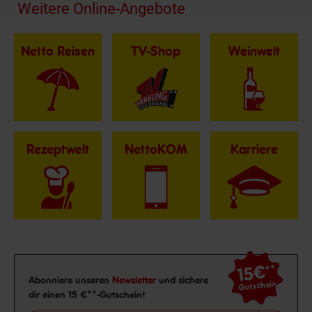
Fußzeile
Weitere Online-Angebote
Netto Reisen
TV-Shop
Weinwelt
Rezeptwelt
NettoKOM
Karriere
15€
**
Newsletter Anmeldung
Abonniere unseren
Newsletter
und sichere
Gutschein
dir einen 15 €**-Gutschein!