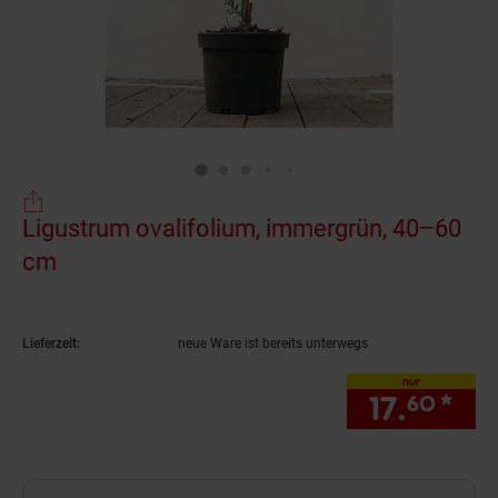
Ligustrum ovalifolium, immergrün, 40–60
cm
(Produkt aktuell ausverkauft)
Lieferzeit:
neue Ware ist bereits unterwegs
nur
17.
*
nur
60