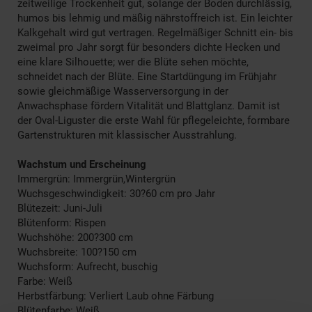
zeitweilige Trockenheit gut, solange der Boden durchlässig,
humos bis lehmig und mäßig nährstoffreich ist. Ein leichter
Kalkgehalt wird gut vertragen. Regelmäßiger Schnitt ein- bis
zweimal pro Jahr sorgt für besonders dichte Hecken und
eine klare Silhouette; wer die Blüte sehen möchte,
schneidet nach der Blüte. Eine Startdüngung im Frühjahr
sowie gleichmäßige Wasserversorgung in der
Anwachsphase fördern Vitalität und Blattglanz. Damit ist
der Oval-Liguster die erste Wahl für pflegeleichte, formbare
Gartenstrukturen mit klassischer Ausstrahlung.
Wachstum und Erscheinung
Immergrün: Immergrün,Wintergrün
Wuchsgeschwindigkeit: 30?60 cm pro Jahr
Blütezeit: Juni-Juli
Blütenform: Rispen
Wuchshöhe: 200?300 cm
Wuchsbreite: 100?150 cm
Wuchsform: Aufrecht, buschig
Farbe: Weiß
Herbstfärbung: Verliert Laub ohne Färbung
Blütenfarbe: Weiß