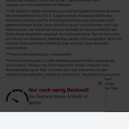
begrenzten Angebots schon am ersten Tag ausverkauft sein.
Abgabe nur in haushaltsüblichen Mengen!
**15€ Rabatt im Netto Online-Shop auf das komplette Sortiment ab einem
Mindestbestellwert von 200 €. Ausgenommen: Kategorie Multimedia,
Gutscheine, Bücher und Pre- & Anfangsmilchnahrung sowie gesondert
gekennzeichnete Artikel. Keine Anrechnung auf Versandkosten und Filial-
Abholservices. Der Gutschein wird nur einmalig an Neuanmelder für den
Online-Shop-Newsletter versendet. Nur online einlösbar. Nur ein Gutschein
pro Person und Bestellung. Restbeträge werden nicht ausgezahlt. Nicht mit
anderen Aktionsvorteilen (PAYBACK oder sonstige Shop-Aktionen)
kombinierbar.
***Positive Bonitätsprüfung vorausgesetzt
²⁰Filial-Gutschein gratis zu jeder Bestellung dieses Artikels (solange der
Vorrat reicht). Versand des Filial-Gutscheins erfolgt 4 Wochen nach
Warenanlieferung per Mail. Die Höhe des Filial-Gutscheins ist dem
Artikelbild des gekauften Artikels zu entnehmen. Vervielfältigung jeglicher
Art nicht gestattet. Der Filial-Gutschein ist ohne Mindesteinkaufswert
einlösbar. Nicht mit anderen Aktionsvorteilen (PAYBACK oder sonstige
Fenster schliess
Shop-Aktionen) kombinierbar. Der jeweilige Gültigkeitszeitraum des Filial-
Nur noch wenig Bestand!
Gutscheins ist darauf vermerkt.
Der Bestand dieses Artikels ist
gering.
© Netto Marken-Discount Stiftung & Co. KG |
Kontakt
|
Datenschutz
|
Impressum