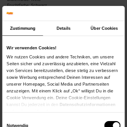
Fruchtfarbe: Schwarz
Winterfarbe: Immergrün
Geschmack: X
Frucht: Zierfrucht, nicht essbar
Zustimmung
Details
Über Cookies
Blattform: Eiförmig
Standort und Pflege
Standortempfehlung: Sonnig bis halbschattig,
Wir verwenden Cookies!
windgeschützt
Wir nutzen Cookies und andere Techniken, um unsere
Pflegeaufwand: Mittel
Seiten sicher und zuverlässig anzubieten, eine Vielzahl
Lichtbedarf: Sonnig-Halbschattig
von Services bereitzustellen, diese stetig zu verbessern
Wasserbedarf: Mittel
Rückschnitt: Regelmäßiger Formschnitt notwendig
sowie Werbung entsprechend Deinen Interessen auf
Schnittverträglichkeit: Sehr gut
unserer Homepage, Social Media und Partnerseiten
Bodenansprüche: nährstoffreich und gut durchlässig
anzuzeigen. Mit einem Klick auf „Ok“ willigst Du in die
Nährstoffgehalt: Mittel
Cookie Verwendung ein. Deine Cookie-Einstellungen
Frosthärte: bis -15 °C
kannst Du jederzeit in den
Datenschutzinformationen
Verwendung: Als geschnittene Hecke,Als
ändern bzw. widerrufen.
Formgehölz,Heckenpflanze, Sichtschutz, Kübelpflanze,
Formgehölz, Vogelschutzgehölz
Einwilligungsauswahl
Notwendig