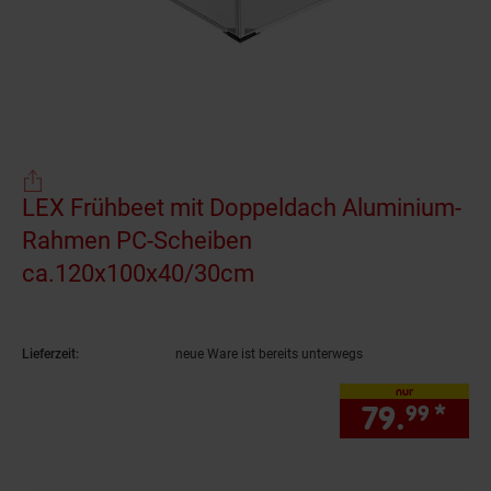
LEX Frühbeet mit Doppeldach Aluminium-
Rahmen PC-Scheiben
ca.120x100x40/30cm
(Produkt aktuell ausve
Lieferzeit:
neue Ware ist bereits unterwegs
nur
79.
*
nur
99