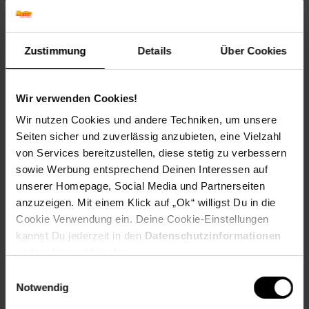
Kunststoffteilen zur Fixierung der Deckel
Größe ca.: 120 x 100 x 40/30cm
Zustimmung
Details
Über Cookies
Gewicht ca.: 2,7kg
Artikelnummer: 2276542000
Wir verwenden Cookies!
EAN: 4039214015810
Artikel gehört zur Kategorie:
Früh- & Hochbeete
Wir nutzen Cookies und andere Techniken, um unsere
Seiten sicher und zuverlässig anzubieten, eine Vielzahl
von Services bereitzustellen, diese stetig zu verbessern
sowie Werbung entsprechend Deinen Interessen auf
Versandinformationen
unserer Homepage, Social Media und Partnerseiten
anzuzeigen. Mit einem Klick auf „Ok“ willigst Du in die
Cookie Verwendung ein. Deine Cookie-Einstellungen
Herstellerinformationen
kannst Du jederzeit in den
Datenschutzinformationen
ändern bzw. widerrufen.
Einwilligungsauswahl
Fußzeile
Weitere Online-Angebote
Notwendig