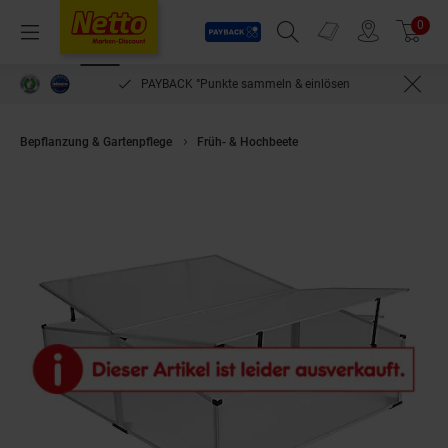
Payback
Prospekte
0
Arti
Menü
Suchfeld einblenden
Filiale finden
Warenkorb
PAYBACK °Punkte sammeln & einlösen
Bepflanzung & Gartenpflege
Früh- & Hochbeete
LEX Frühbeet mit Dop