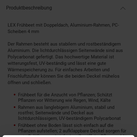
Produktbeschreibung
LEX Frühbeet mit Doppeldach, Aluminium-Rahmen, PC-
Scheiben 4 mm
Der Rahmen besteht aus stabilem und rostbeständigem
Aluminium. Die lichtdurchlässigen Seitenwände sind aus
Polycarbonat gefertigt. Das hochwertige Material ist
witterungsfest, UV-beständig und lässt eine gute
Wärmespeicherung zu. Für einfaches Arbeiten und
Frischluftzufuhr können Sie die beiden Deckel mühelos
öffnen und schließen.
Frühbeet für die Anzucht von Pflanzen; Schützt
Pflanzen vor Witterung wie Regen, Wind, Kälte
Rahmen aus langlebigem Aluminium, stabil und
rostfrei; Seitenwände und Deckel aus
lichtdurchlässigem, UV-beständigem Polycarbonat
Frühbeet ohne Boden lässt sich einfach auf die
Pflanzen aufstellen; 2 aufklappbare Deckel sorgen für
gute Belüftung und einfachen Zugriff der Pflanzen; Mit