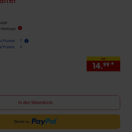
Lager
2 Werktage
is°Punkte:
7
ra°Punkte:
0
nur
14.
*
nur 1
99
In den Warenkorb