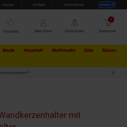
Karriere
Kontakt
Unternehmen
0
Artikel
Mein Konto
Filiale finden
Warenkorb
Prospekte
Mode
Haushalt
Multimedia
Sale
Externer Li
Reisen
chnung bezahlen***
 Wandkerzenhalter mit
alter