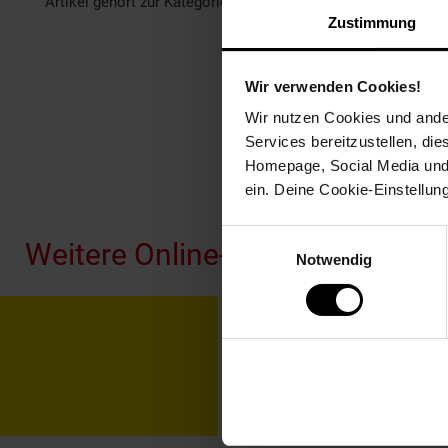
Artikel gehört zur Kategorie:
Wanddeko
Zustimmung
Wir verwenden Cookies!
Wir nutzen Cookies und ander
Services bereitzustellen, di
Homepage, Social Media und P
Fußzeile
ein. Deine Cookie-Einstellun
Einwilligungsauswahl
Weitere Online-Angebote
Notwendig
Netto Reisen
TV-