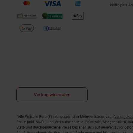
Netto plus A
Vertrag widerrufen
Fußnoten
*Alle Preise in Euro (€) inkl. gesetzlicher Mehrwertsteuer, zzgl.
Versandkos
Preise (inkl. MwSt.) und Verkaufseinheiten (Stückzahl/Mengeneinheit) k
Statt- und durchgestrichene Preise beziehen sich auf unseren zuvor gefor
Alle Artikel solange der Vorrat reicht! Änderungen und Irrtümer vorbeha