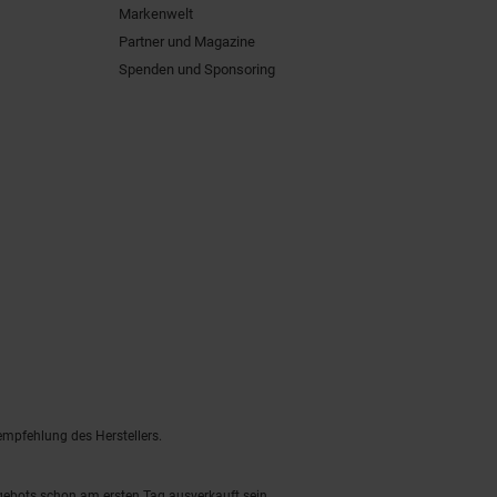
Markenwelt
Partner und Magazine
Spenden und Sponsoring
empfehlung des Herstellers.
ngebots schon am ersten Tag ausverkauft sein.