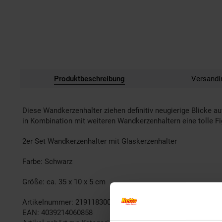
Produktbeschreibung
Versandi
Diese Wandkerzenhalter ziehen definitiv neugierige Blicke 
in Kombination mit weiteren Wandkerzenhaltern eine tolle F
2er Set Wandkerzenhalter mit Glaskerzenhalter
Farbe: Schwarz
Größe: ca. 35 x 10 x 5 cm
Artikelnummer: 2191183000
EAN: 4039214060858