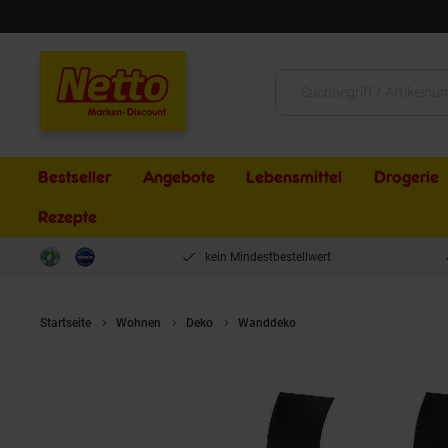
Schließen
Suche:
Bestseller
Angebote
Lebensmittel
Drogerie
Rezepte
kein Mindestbestellwert
Startseite
Wohnen
Deko
Wanddeko
LEX 2er Set Wandkerzen