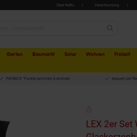
Über Netto
Verantwortung
Garten
Baumarkt
Solar
Wohnen
Freizeit
PAYBACK °Punkte sammeln & einlösen
bequem per Re
halter mit Glaskerzenhalter
LEX 2er Set
Glaskerzenh