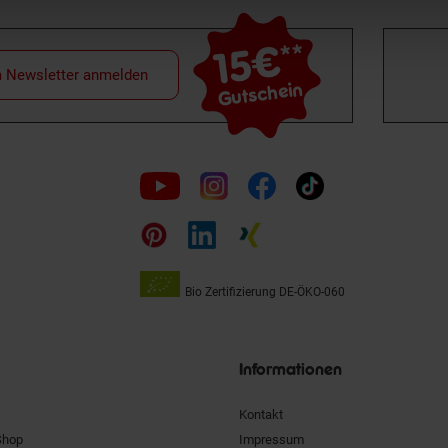
15€
**
m Newsletter anmelden
Gutschein
Folge
uns
auf
Bio Zertifizierung
DE-ÖKO-060
Unsere
Siegel
Informationen
Kontakt
Shop
Impressum