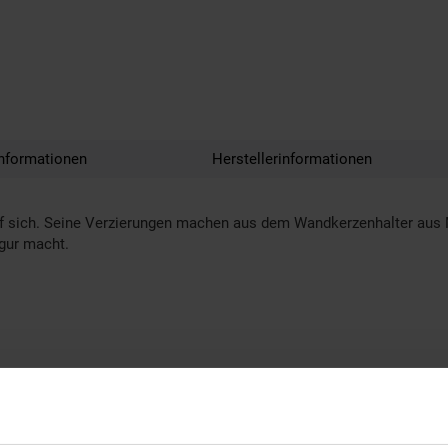
nformationen
Herstellerinformationen
auf sich. Seine Verzierungen machen aus dem Wandkerzenhalter aus M
igur macht.