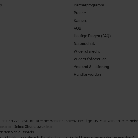
pp
Partnerprogramm
Presse
Karriere
AGB
Häufige Fragen (FAQ)
Datenschutz
Widerrufsrecht
Widerrufsformular
Versand & Lieferung
Händler werden
ten
und zzgl. evtl. anfallender Versandkostenzuschläge. UVP: Unverbindliche Preis
önnen im Online-Shop abweichen.
derten Verkaufspreis.
lten. Abbildungen ähnlich. Die abgebildeten Artikel können wegen des begrenzten A