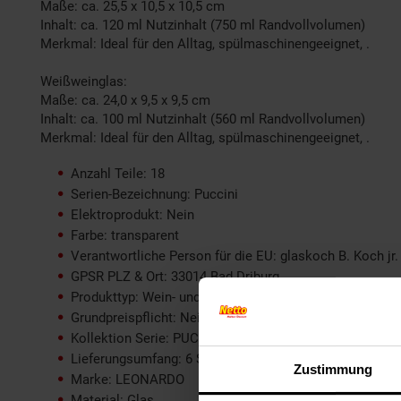
Maße: ca. 25,5 x 10,5 x 10,5 cm
Inhalt: ca. 120 ml Nutzinhalt (750 ml Randvollvolumen)
Merkmal: Ideal für den Alltag, spülmaschinengeeignet, .
Weißweinglas:
Maße: ca. 24,0 x 9,5 x 9,5 cm
Inhalt: ca. 100 ml Nutzinhalt (560 ml Randvollvolumen)
Merkmal: Ideal für den Alltag, spülmaschinengeeignet, .
Anzahl Teile: 18
Serien-Bezeichnung: Puccini
Elektroprodukt: Nein
Farbe: transparent
Verantwortliche Person für die EU: glaskoch B. Koch jr
GPSR PLZ & Ort: 33014 Bad Driburg
Produkttyp: Wein- und Sektgläser
Grundpreispflicht: Nein
Kollektion Serie: PUCCINI
Lieferungsumfang: 6 Sektgläser, 6 Rotweingläser, 6 We
Zustimmung
Marke: LEONARDO
Material: Glas