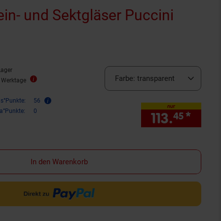
in- und Sektgläser Puccini
Lager
Farbe:
transparent
5 Werktage
is°Punkte:
56
nur
ra°Punkte:
0
113.
*
nur 1
45
In den Warenkorb