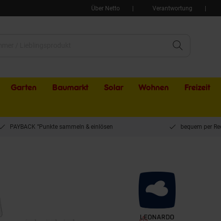
Über Netto
Verantwortung
Garten
Baumarkt
Solar
Wohnen
Freizeit
PAYBACK °Punkte sammeln & einlösen
bequem per Re
äser Puccini 18er Set