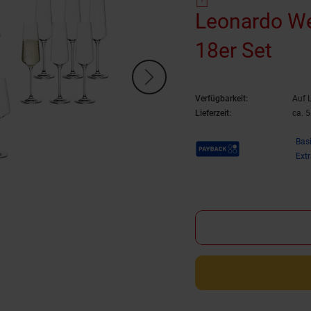
Leonardo We
18er Set
Verfügbarkeit:
Auf 
Lieferzeit:
ca. 
Payback Punkte
Bas
Ext