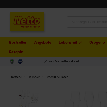
Schließen
Suche:
Bestseller
Angebote
Lebensmittel
Drogerie
Rezepte
kein Mindestbestellwert
Startseite
Haushalt
Geschirr & Gläser
Leonardo Wein- und Sektgl