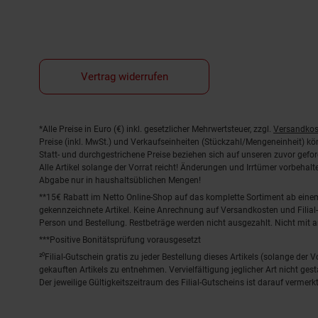
Vertrag widerrufen
Fußnoten
*Alle Preise in Euro (€) inkl. gesetzlicher Mehrwertsteuer, zzgl.
Versandkos
Preise (inkl. MwSt.) und Verkaufseinheiten (Stückzahl/Mengeneinheit) k
Statt- und durchgestrichene Preise beziehen sich auf unseren zuvor gefor
Alle Artikel solange der Vorrat reicht! Änderungen und Irrtümer vorbeha
Abgabe nur in haushaltsüblichen Mengen!
**15€ Rabatt im Netto Online-Shop auf das komplette Sortiment ab ein
gekennzeichnete Artikel. Keine Anrechnung auf Versandkosten und Filial-
Person und Bestellung. Restbeträge werden nicht ausgezahlt. Nicht mit 
***Positive Bonitätsprüfung vorausgesetzt
²⁰Filial-Gutschein gratis zu jeder Bestellung dieses Artikels (solange der
gekauften Artikels zu entnehmen. Vervielfältigung jeglicher Art nicht ge
Der jeweilige Gültigkeitszeitraum des Filial-Gutscheins ist darauf vermerkt