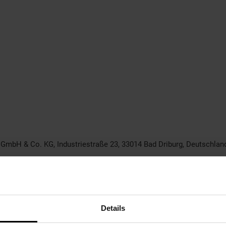
. GmbH & Co. KG, Industriestraße 23, 33014 Bad Driburg, Deutschla
ißweingläser
Details