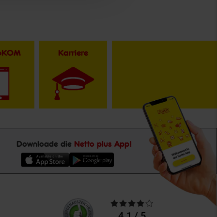
toKOM
Karriere
Downloade die
Netto plus App!
Unsere
Durchschnittliche
Kundenbewertungen
Bewertungen
4.1 / 5