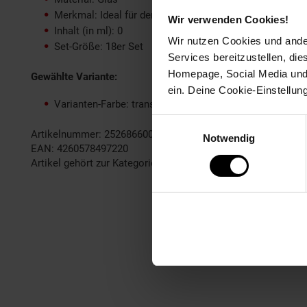
Merkmal: Ideal für den Alltag, spülmaschinengeeignet,
Wir verwenden Cookies!
Inhalt (in ml): 0
Wir nutzen Cookies und ander
Set-Größe: 18er Set
Services bereitzustellen, di
Homepage, Social Media und P
Gewählte Variante:
ein. Deine Cookie-Einstellun
Varianten-Farbe: transparent
Einwilligungsauswahl
Artikelnummer: 2526866000
Notwendig
EAN: 4260578497220
Artikel gehört zur Kategorie:
Geschirr & Gläser
Fußzeile