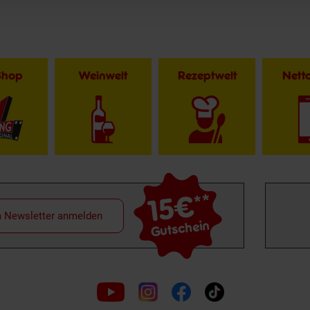
Shop
Weinwelt
Rezeptwelt
Net
15€
**
m Newsletter anmelden
Gutschein
Folge
uns