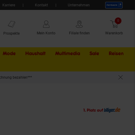
Karriere
Kontakt
Unternehmen
0
Artikel
Mein Konto
Filiale finden
Warenkorb
Prospekte
Mode
Haushalt
Multimedia
Sale
Externer Li
Reisen
chnung bezahlen***