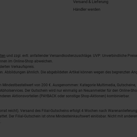
Versand & Lieferung
Händler werden
ten
und zzgl. evtl. anfallender Versandkostenzuschläge. UVP: Unverbindliche Preis
önnen im Online-Shop abweichen.
derten Verkaufspreis.
lten. Abbildungen ähnlich. Die abgebildeten Artikel können wegen des begrenzten A
em Mindestbestellwert von 200 €. Ausgenommen: Kategorie Multimedia, Gutscheine
Abholservices. Der Gutschein wird nur einmalig an Neuanmelder für den Online-Shop
anderen Aktionsvorteilen (PAYBACK oder sonstige Shop-Aktionen) kombinierbar.
 Vorrat reicht). Versand des Filial-Gutscheins erfolgt 4 Wochen nach Warenanlieferung
stattet. Der Filial-Gutschein ist ohne Mindesteinkaufswert einlösbar. Nicht mit and
.