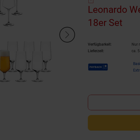
Leonardo Wei
18er Set
Verfügbarkeit:
Nur 
Lieferzeit:
ca. 
Payback Punkte
Bas
Ext