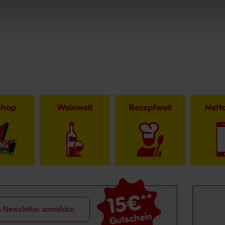
Shop
Weinwelt
Rezeptwelt
Net
15€
**
m Newsletter anmelden
Gutschein