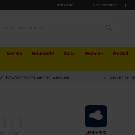
Über Netto
Verantwortung
Garten
Baumarkt
Solar
Wohnen
Freizeit
PAYBACK °Punkte sammeln & einlösen
bequem per Re
läserset Puccini 18er Set