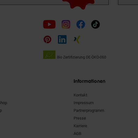
Folge
uns
auf
Bio Zertifizierung
DE-ÖKO-060
Unsere
Siegel
Informationen
Kontakt
Shop
Impressum
pp
Partnerprogramm
Presse
Karriere
AGB