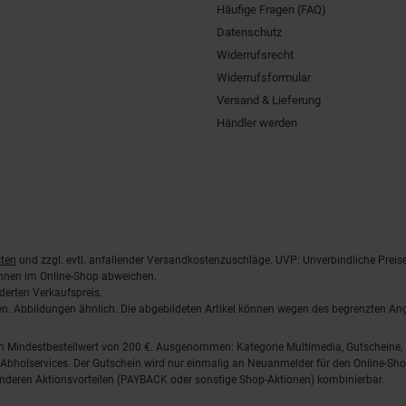
Häufige Fragen (FAQ)
Datenschutz
Widerrufsrecht
Widerrufsformular
Versand & Lieferung
Händler werden
ten
und zzgl. evtl. anfallender Versandkostenzuschläge. UVP: Unverbindliche Preis
önnen im Online-Shop abweichen.
derten Verkaufspreis.
lten. Abbildungen ähnlich. Die abgebildeten Artikel können wegen des begrenzten A
em Mindestbestellwert von 200 €. Ausgenommen: Kategorie Multimedia, Gutscheine
Abholservices. Der Gutschein wird nur einmalig an Neuanmelder für den Online-Shop
anderen Aktionsvorteilen (PAYBACK oder sonstige Shop-Aktionen) kombinierbar.