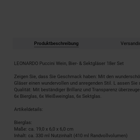
Produktbeschreibung
Versandi
LEONARDO Puccini Wein, Bier- & Sektgläser 18er Set
Zeigen Sie, dass Sie Geschmack haben: Mit den wunderschöne
Gläser einen wundervollen und anregenden Stil. L assen Sie 
Qualität: Mit beständiger Brillanz und Transparenz überzeug
6x Bierglas, 6x Weißweinglas, 6x Sektglas.
Artikeldetails:
Bierglas:
Maße: ca. 19,0 x 6,0 x 6,0 cm
Inhalt: ca. 330 ml Nutzinhalt (410 ml Randvollvolumen)