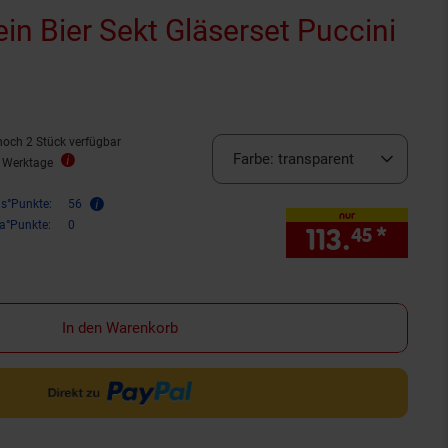
n Bier Sekt Gläserset Puccini
noch 2 Stück verfügbar
Farbe:
transparent
5 Werktage
is°Punkte:
56
nur
ra°Punkte:
0
113.
*
nur 1
45
In den Warenkorb