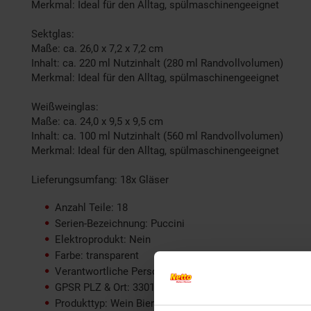
Merkmal: Ideal für den Alltag, spülmaschinengeeignet
Sektglas:
Maße: ca. 26,0 x 7,2 x 7,2 cm
Inhalt: ca. 220 ml Nutzinhalt (280 ml Randvollvolumen)
Merkmal: Ideal für den Alltag, spülmaschinengeeignet
Weißweinglas:
Maße: ca. 24,0 x 9,5 x 9,5 cm
Inhalt: ca. 100 ml Nutzinhalt (560 ml Randvollvolumen)
Merkmal: Ideal für den Alltag, spülmaschinengeeignet
Lieferungsumfang: 18x Gläser
Anzahl Teile: 18
Serien-Bezeichnung: Puccini
Elektroprodukt: Nein
Farbe: transparent
Verantwortliche Person für die EU: glaskoch B. Koch jr
GPSR PLZ & Ort: 33014 Bad Driburg
Produkttyp: Wein Bier Sekt Gläserset