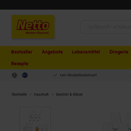
Schließen
Suche:
Bestseller
Angebote
Lebensmittel
Drogerie
Rezepte
kein Mindestbestellwert
Startseite
Haushalt
Geschirr & Gläser
Leonardo Wein Bier Sekt G