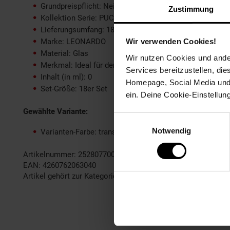
Grundpreispflicht: Nein
Zustimmung
Kollektion Serie: PUCCINI
Lieferungsumfang: 18 Gläser
Marke: LEONARDO
Wir verwenden Cookies!
Material: Glas
Wir nutzen Cookies und ander
Merkmal: Ideal für den Alltag, spülmaschinengeeignet,
Services bereitzustellen, di
Inhalt (in ml): 0
Homepage, Social Media und P
Set-Größe: 18er Set
ein. Deine Cookie-Einstellun
Gewählte Variante:
Einwilligungsauswahl
Notwendig
Varianten-Farbe: transparent
Artikelnummer: 2528077000
EAN: 4260762063040
Artikel gehört zur Kategorie:
Geschirr & Gläser