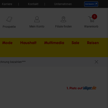
Karriere
Kontakt
Unternehmen
0
Artikel
Mein Konto
Filiale finden
Warenkorb
Prospekte
Mode
Haushalt
Multimedia
Sale
Externer Li
Reisen
chnung bezahlen***