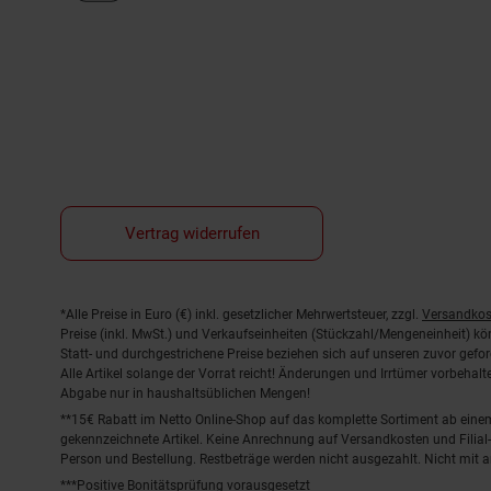
Vertrag widerrufen
Fußnoten
*Alle Preise in Euro (€) inkl. gesetzlicher Mehrwertsteuer, zzgl.
Versandkos
Preise (inkl. MwSt.) und Verkaufseinheiten (Stückzahl/Mengeneinheit) k
Statt- und durchgestrichene Preise beziehen sich auf unseren zuvor gefor
Alle Artikel solange der Vorrat reicht! Änderungen und Irrtümer vorbeha
Abgabe nur in haushaltsüblichen Mengen!
**15€ Rabatt im Netto Online-Shop auf das komplette Sortiment ab ein
gekennzeichnete Artikel. Keine Anrechnung auf Versandkosten und Filial-
Person und Bestellung. Restbeträge werden nicht ausgezahlt. Nicht mit 
***Positive Bonitätsprüfung vorausgesetzt