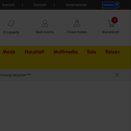
Karriere
Kontakt
Unternehmen
0
Artikel
Mein Konto
Filiale finden
Warenkorb
Prospekte
Mode
Haushalt
Multimedia
Sale
Externer Li
Reisen
chnung bezahlen***