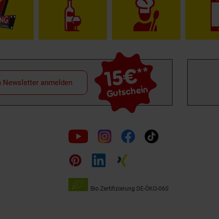
15€
**
m Newsletter anmelden
Gutschein
Folge
uns
auf
Bio Zertifizierung
DE-ÖKO-060
Unsere
Siegel