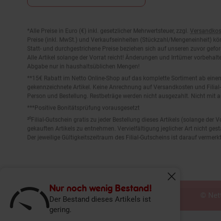
Fußnoten
*Alle Preise in Euro (€) inkl. gesetzlicher Mehrwertsteuer, zzgl.
Versandkos
Preise (inkl. MwSt.) und Verkaufseinheiten (Stückzahl/Mengeneinheit) k
Statt- und durchgestrichene Preise beziehen sich auf unseren zuvor gefor
Alle Artikel solange der Vorrat reicht! Änderungen und Irrtümer vorbeha
Abgabe nur in haushaltsüblichen Mengen!
**15€ Rabatt im Netto Online-Shop auf das komplette Sortiment ab ein
gekennzeichnete Artikel. Keine Anrechnung auf Versandkosten und Filial-
Person und Bestellung. Restbeträge werden nicht ausgezahlt. Nicht mit 
***Positive Bonitätsprüfung vorausgesetzt
²⁰Filial-Gutschein gratis zu jeder Bestellung dieses Artikels (solange der
gekauften Artikels zu entnehmen. Vervielfältigung jeglicher Art nicht ge
Der jeweilige Gültigkeitszeitraum des Filial-Gutscheins ist darauf vermerkt
© Nett
Fenster schliess
Nur noch wenig Bestand!
Der Bestand dieses Artikels ist
gering.