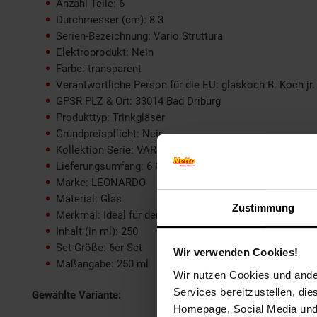
Anzahl Teile: 6
Durchmesser (cm): 8.3
Serien-Bezeichnung: Vario Struttura
Elektroprodukt: Nein
Farbe: transparent
Verantwortliche Person für die EU: glaskoch B. Koch jr
GPSR PLZ & Ort: 33014 Bad Driburg
Produkttyp: Trinkgläser
Grundpreispflicht: Nein
Kollektion Serie: VARIO
Lieferungsumfang: 6 Gläser
Marke: LEONARDO
Material: Glas
Zustimmung
Merkmal: Ideal für den Alltag, spülmaschinengeeignet,
Inhalt (in ml): 250
Set-Größe: 6er Set
Wir verwenden Cookies!
Maßangabe: 250 ml
Wir nutzen Cookies und ander
Services bereitzustellen, di
Gewählte Variante:
Homepage, Social Media und P