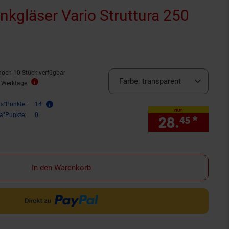
nkgläser Vario Struttura 250
noch 10 Stück verfügbar
Farbe:
transparent
5 Werktage
is°Punkte:
14
nur
ra°Punkte:
0
28.
*
nur 
45
In den Warenkorb