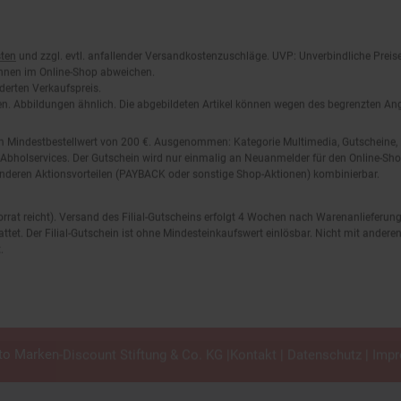
ten
und zzgl. evtl. anfallender Versandkostenzuschläge. UVP: Unverbindliche Preis
önnen im Online-Shop abweichen.
derten Verkaufspreis.
lten. Abbildungen ähnlich. Die abgebildeten Artikel können wegen des begrenzten A
em Mindestbestellwert von 200 €. Ausgenommen: Kategorie Multimedia, Gutscheine
Abholservices. Der Gutschein wird nur einmalig an Neuanmelder für den Online-Shop
anderen Aktionsvorteilen (PAYBACK oder sonstige Shop-Aktionen) kombinierbar.
 Vorrat reicht). Versand des Filial-Gutscheins erfolgt 4 Wochen nach Warenanlieferung
stattet. Der Filial-Gutschein ist ohne Mindesteinkaufswert einlösbar. Nicht mit and
.
o Marken-Discount Stiftung & Co. KG |
Kontakt
|
Datenschutz
|
Imp
en.