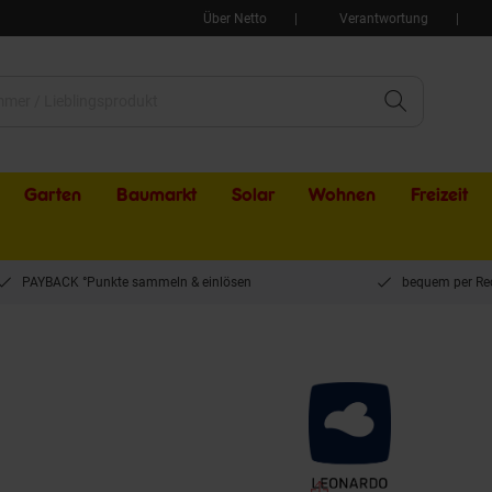
Über Netto
Verantwortung
Garten
Baumarkt
Solar
Wohnen
Freizeit
PAYBACK °Punkte sammeln & einlösen
bequem per Re
o Struttura 250 ml 6er Set