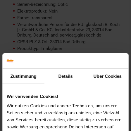
Serien-Bezeichnung: Optic
Elektroprodukt: Nein
Farbe: transparent
Verantwortliche Person für die EU: glaskoch B. Koch
jr. GmbH & Co. KG, Industriestraße 23, 33014 Bad
Driburg, Deutschland, service@glaskoch.de
GPSR PLZ & Ort: 33014 Bad Driburg
Produkttyp: Trinkgläser
Grundpreispflicht: Nein
Kollektion Serie: OPTIC
Lieferungsumfang: 12 Trinkgläser
Marke: LEONARDO
Zustimmung
Details
Über Cookies
Material: Glas
Merkmal: Ideal für den Alltag, spülmaschinengeeignet,
Inhalt (in ml): 300
Wir verwenden Cookies!
Set-Größe: 12er Set
Wir nutzen Cookies und andere Techniken, um unsere
Maßangabe: 300 ml
Seiten sicher und zuverlässig anzubieten, eine Vielzahl
von Services bereitzustellen, diese stetig zu verbessern
Gewählte Variante:
sowie Werbung entsprechend Deinen Interessen auf