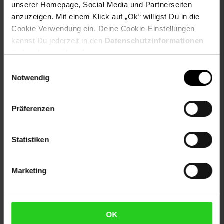
Varianten-Farbe: transparent
unserer Homepage, Social Media und Partnerseiten
anzuzeigen. Mit einem Klick auf „Ok“ willigst Du in die
Artikelnummer: 2527993000
Cookie Verwendung ein. Deine Cookie-Einstellungen
EAN: 4002541488565
kannst Du jederzeit in den
Datenschutzinformationen
Artikel gehört zur Kategorie:
Geschirr & Gläser
ändern bzw. widerrufen.
Einwilligungsauswahl
Notwendig
Versandinformationen
Präferenzen
Herstellerinformationen
Statistiken
Fußzeile
Weitere Online-Angebote
Marketing
Netto Reisen
TV-Shop
Weinwelt
OK