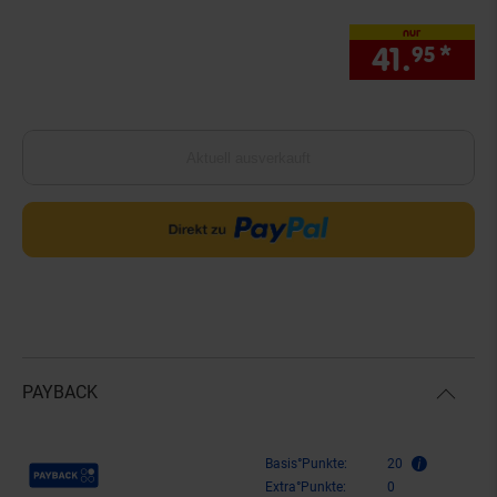
nur
41.
*
nur
95
Aktuell ausverkauft
PAYBACK
Payback Punkte
Basis°Punkte:
20
Extra°Punkte:
0