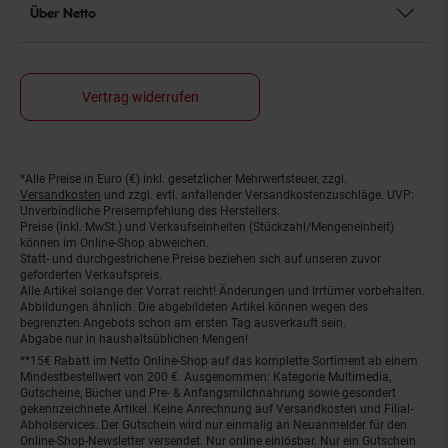
Über Netto
Vertrag widerrufen
*Alle Preise in Euro (€) inkl. gesetzlicher Mehrwertsteuer, zzgl.
Fußnoten
Versandkosten
und zzgl. evtl. anfallender Versandkostenzuschläge. UVP:
Unverbindliche Preisempfehlung des Herstellers.
Preise (inkl. MwSt.) und Verkaufseinheiten (Stückzahl/Mengeneinheit)
können im Online-Shop abweichen.
Statt- und durchgestrichene Preise beziehen sich auf unseren zuvor
geforderten Verkaufspreis.
Alle Artikel solange der Vorrat reicht! Änderungen und Irrtümer vorbehalten.
Abbildungen ähnlich. Die abgebildeten Artikel können wegen des
begrenzten Angebots schon am ersten Tag ausverkauft sein.
Abgabe nur in haushaltsüblichen Mengen!
**15€ Rabatt im Netto Online-Shop auf das komplette Sortiment ab einem
Mindestbestellwert von 200 €. Ausgenommen: Kategorie Multimedia,
Gutscheine, Bücher und Pre- & Anfangsmilchnahrung sowie gesondert
gekennzeichnete Artikel. Keine Anrechnung auf Versandkosten und Filial-
Abholservices. Der Gutschein wird nur einmalig an Neuanmelder für den
Online-Shop-Newsletter versendet. Nur online einlösbar. Nur ein Gutschein