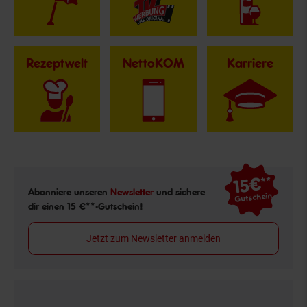
Rezeptwelt
NettoKOM
Karriere
15€
**
Newsletter Anmeldung
Abonniere unseren
Newsletter
und sichere
Gutschein
dir einen 15 €**-Gutschein!
Jetzt zum Newsletter anmelden