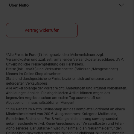
Über Netto
Vertrag widerrufen
*Alle Preise in Euro (€) inkl. gesetzlicher Mehrwertsteuer, zzgl.
Fußnoten
Versandkosten
und zzgl. evtl. anfallender Versandkostenzuschläge. UVP:
Unverbindliche Preisempfehlung des Herstellers.
Preise (inkl. MwSt.) und Verkaufseinheiten (Stückzahl/Mengeneinheit)
können im Online-Shop abweichen.
Statt- und durchgestrichene Preise beziehen sich auf unseren zuvor
geforderten Verkaufspreis.
Alle Artikel solange der Vorrat reicht! Änderungen und Irrtümer vorbehalten.
Abbildungen ähnlich. Die abgebildeten Artikel können wegen des
begrenzten Angebots schon am ersten Tag ausverkauft sein.
Abgabe nur in haushaltsüblichen Mengen!
**15€ Rabatt im Netto Online-Shop auf das komplette Sortiment ab einem
Mindestbestellwert von 200 €. Ausgenommen: Kategorie Multimedia,
Gutscheine, Bücher und Pre- & Anfangsmilchnahrung sowie gesondert
gekennzeichnete Artikel. Keine Anrechnung auf Versandkosten und Filial-
Abholservices. Der Gutschein wird nur einmalig an Neuanmelder für den
Online-Shop-Newsletter versendet. Nur online einlösbar. Nur ein Gutschein