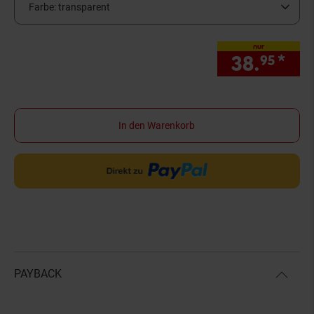
Farbe:
transparent
nur
38.
*
nur
95
In den Warenkorb
PAYBACK