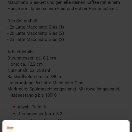
Macchiato Glas-Set und genieße deinen Kaffee mit einem
Hauch von italienischem Flair und echter Persönlichkeit.
Das Set enthält:
- 2x Latte Macchiato Glas (1)
- 2x Latte Macchiato Glas (2)
- 2x Latte Macchiato Glas (3)
Artikeldetails:
Durchmesser: ca. 8,2 cm
Höhe: ca. 12,2 cm
Nutzinhalt: ca. 280 ml
Randvollvolumen: ca. 390 ml
Lieferumfang: 6x Latte Macchiato Glas
Merkmale: Spülmaschinengeeignet, Mikrowellengeeignet,
Hitzebeständig bis 100°C
Anzahl Teile: 6
Durchmesser (cm): 8.2
Serien-Bezeichnung: Gocce
Elektroprodukt: Nein