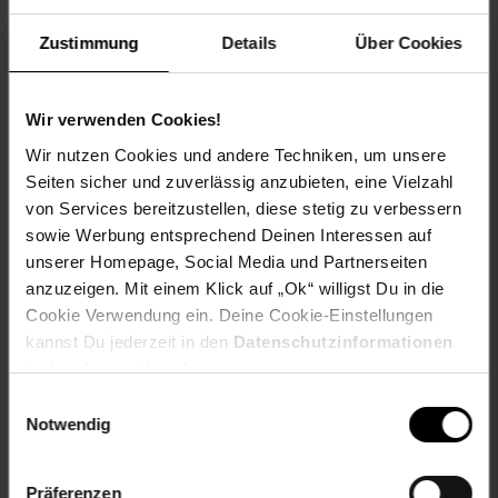
Farbe: transparent
Verantwortliche Person für die EU: glaskoch B. Koch
Zustimmung
Details
Über Cookies
jr. GmbH & Co. KG, Industriestraße 23, 33014 Bad
Driburg, Deutschland, service@glaskoch.de
GPSR PLZ & Ort: 33014 Bad Driburg
Wir verwenden Cookies!
Produkttyp: Latte Macchiato Gläser-Set (1/2/3)
Grundpreispflicht: Nein
Wir nutzen Cookies und andere Techniken, um unsere
Kollektion Serie: GOCCE
Seiten sicher und zuverlässig anzubieten, eine Vielzahl
Lieferungsumfang: 6x Glas
von Services bereitzustellen, diese stetig zu verbessern
Marke: LEONARDO
sowie Werbung entsprechend Deinen Interessen auf
Material: Glas
unserer Homepage, Social Media und Partnerseiten
Merkmal: Spülmaschinengeeignet,
anzuzeigen. Mit einem Klick auf „Ok“ willigst Du in die
Temperaturbeständig bis max. 100°C
Cookie Verwendung ein. Deine Cookie-Einstellungen
Inhalt (in ml): 390
kannst Du jederzeit in den
Datenschutzinformationen
Set-Größe: 6er Set
ändern bzw. widerrufen.
Maßangabe: 60 ml
Einwilligungsauswahl
Gewählte Variante:
Notwendig
Varianten-Farbe: transparent
Präferenzen