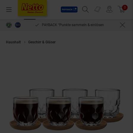
Payback
Prospekte
0
Arti
Menü
Suchfeld einblenden
Filiale finden
Warenkorb
PAYBACK °Punkte sammeln & einlösen
Haushalt
Geschirr & Gläser
Leonardo Kaffeegläser mit Untersetzer Gocc