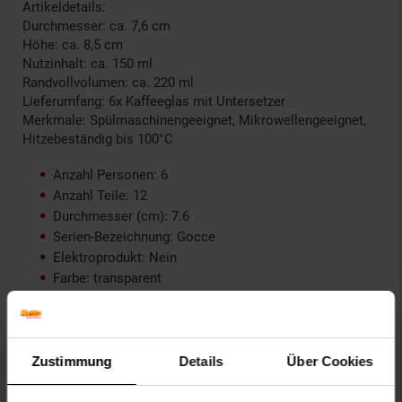
Artikeldetails:
Durchmesser: ca. 7,6 cm
Höhe: ca. 8,5 cm
Nutzinhalt: ca. 150 ml
Randvollvolumen: ca. 220 ml
Lieferumfang: 6x Kaffeeglas mit Untersetzer
Merkmale: Spülmaschinengeeignet, Mikrowellengeeignet,
Hitzebeständig bis 100°C
Anzahl Personen: 6
Anzahl Teile: 12
Durchmesser (cm): 7.6
Serien-Bezeichnung: Gocce
Elektroprodukt: Nein
Farbe: transparent
Verantwortliche Person für die EU: glaskoch B. Koch
jr. GmbH & Co. KG, Industriestraße 23, 33014 Bad
Driburg, Deutschland, service@glaskoch.de
GPSR PLZ & Ort: 33014 Bad Driburg
Zustimmung
Details
Über Cookies
Produkttyp: Kaffeegläser mit Untersetzer
Grundpreispflicht: Nein