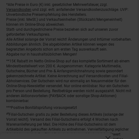
*Alle Preise in Euro (€) inkl. gesetzlicher Mehrwertsteuer, zzgl.
Fußnoten
Versandkosten
und zzgl. evtl. anfallender Versandkostenzuschläge. UVP:
Unverbindliche Preisempfehlung des Herstellers.
Preise (inkl. MwSt.) und Verkaufseinheiten (Stückzahl/Mengeneinheit)
können im Online-Shop abweichen.
Statt- und durchgestrichene Preise beziehen sich auf unseren zuvor
geforderten Verkaufspreis.
Alle Artikel solange der Vorrat reicht! Änderungen und Irrtümer vorbehalten.
Abbildungen ähnlich. Die abgebildeten Artikel können wegen des
begrenzten Angebots schon am ersten Tag ausverkauft sein.
Abgabe nur in haushaltsüblichen Mengen!
**15€ Rabatt im Netto Online-Shop auf das komplette Sortiment ab einem
Mindestbestellwert von 200 €. Ausgenommen: Kategorie Multimedia,
Gutscheine, Bücher und Pre- & Anfangsmilchnahrung sowie gesondert
gekennzeichnete Artikel. Keine Anrechnung auf Versandkosten und Filial-
Abholservices. Der Gutschein wird nur einmalig an Neuanmelder für den
Online-Shop-Newsletter versendet. Nur online einlösbar. Nur ein Gutschein
pro Person und Bestellung. Restbeträge werden nicht ausgezahlt. Nicht mit
anderen Aktionsvorteilen (PAYBACK oder sonstige Shop-Aktionen)
kombinierbar.
***Positive Bonitätsprüfung vorausgesetzt
²⁰Filial-Gutschein gratis zu jeder Bestellung dieses Artikels (solange der
Vorrat reicht). Versand des Filial-Gutscheins erfolgt 4 Wochen nach
Warenanlieferung per Mail. Die Höhe des Filial-Gutscheins ist dem
Artikelbild des gekauften Artikels zu entnehmen. Vervielfältigung jeglicher
Art nicht gestattet. Der Filial-Gutschein ist ohne Mindesteinkaufswert