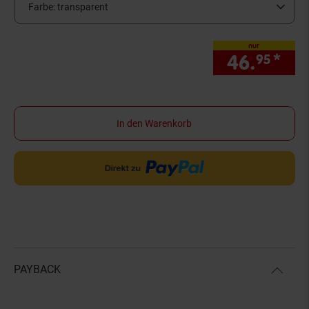
Farbe:
transparent
nur
46.
*
nur
95
In den Warenkorb
PAYBACK