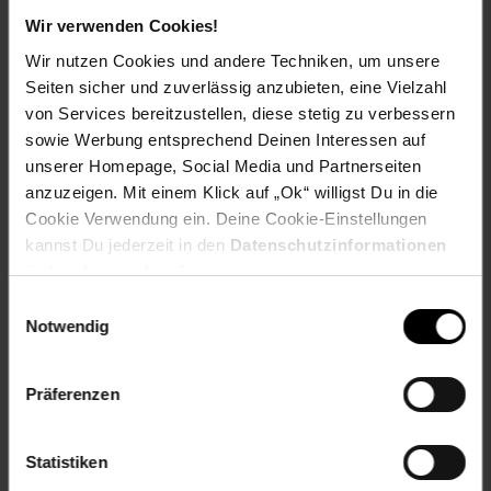
Lieferungsumfang: 6x Glas, 6x Untersetzer
Wir verwenden Cookies!
Marke: LEONARDO
Wir nutzen Cookies und andere Techniken, um unsere
Material: Glas
Seiten sicher und zuverlässig anzubieten, eine Vielzahl
Merkmal: Spülmaschinengeeignet,
Temperaturbeständig bis max. 100°C
von Services bereitzustellen, diese stetig zu verbessern
Inhalt (in ml): 220
sowie Werbung entsprechend Deinen Interessen auf
Set-Größe: 6er Set
unserer Homepage, Social Media und Partnerseiten
Maßangabe: 220 ml
anzuzeigen. Mit einem Klick auf „Ok“ willigst Du in die
Cookie Verwendung ein. Deine Cookie-Einstellungen
Gewählte Variante:
kannst Du jederzeit in den
Datenschutzinformationen
ändern bzw. widerrufen.
Varianten-Farbe: transparent
Einwilligungsauswahl
Artikelnummer: 2859861000
Notwendig
EAN: 4262517042102
Artikel gehört zur Kategorie:
Geschirr & Gläser
Präferenzen
Statistiken
Versandinformationen