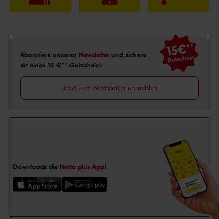
15€
**
Newsletter Anmeldung
Abonniere unseren
Newsletter
und sichere
Gutschein
dir einen 15 €**-Gutschein!
Jetzt zum Newsletter anmelden
Downloade die
Netto plus App!