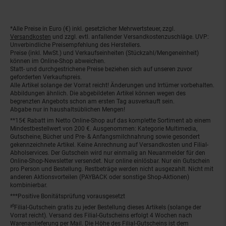
*Alle Preise in Euro (€) inkl. gesetzlicher Mehrwertsteuer, zzgl.
Fußnoten
Versandkosten
und zzgl. evtl. anfallender Versandkostenzuschläge. UVP:
Unverbindliche Preisempfehlung des Herstellers.
Preise (inkl. MwSt.) und Verkaufseinheiten (Stückzahl/Mengeneinheit)
können im Online-Shop abweichen.
Statt- und durchgestrichene Preise beziehen sich auf unseren zuvor
geforderten Verkaufspreis.
Alle Artikel solange der Vorrat reicht! Änderungen und Irrtümer vorbehalten.
Abbildungen ähnlich. Die abgebildeten Artikel können wegen des
begrenzten Angebots schon am ersten Tag ausverkauft sein.
Abgabe nur in haushaltsüblichen Mengen!
**15€ Rabatt im Netto Online-Shop auf das komplette Sortiment ab einem
Mindestbestellwert von 200 €. Ausgenommen: Kategorie Multimedia,
Gutscheine, Bücher und Pre- & Anfangsmilchnahrung sowie gesondert
gekennzeichnete Artikel. Keine Anrechnung auf Versandkosten und Filial-
Abholservices. Der Gutschein wird nur einmalig an Neuanmelder für den
Online-Shop-Newsletter versendet. Nur online einlösbar. Nur ein Gutschein
pro Person und Bestellung. Restbeträge werden nicht ausgezahlt. Nicht mit
anderen Aktionsvorteilen (PAYBACK oder sonstige Shop-Aktionen)
kombinierbar.
***Positive Bonitätsprüfung vorausgesetzt
²⁰Filial-Gutschein gratis zu jeder Bestellung dieses Artikels (solange der
Vorrat reicht). Versand des Filial-Gutscheins erfolgt 4 Wochen nach
Warenanlieferung per Mail. Die Höhe des Filial-Gutscheins ist dem