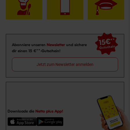
15€
**
Newsletter Anmeldung
Abonniere unseren
Newsletter
und sichere
Gutschein
dir einen 15 €**-Gutschein!
Jetzt zum Newsletter anmelden
Downloade die
Netto plus App!