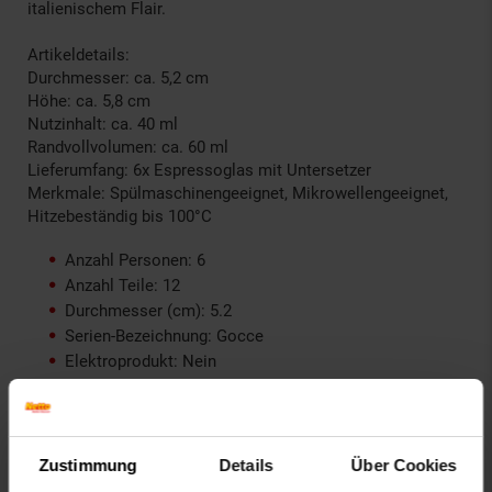
italienischem Flair.
Artikeldetails:
Durchmesser: ca. 5,2 cm
Höhe: ca. 5,8 cm
Nutzinhalt: ca. 40 ml
Randvollvolumen: ca. 60 ml
Lieferumfang: 6x Espressoglas mit Untersetzer
Merkmale: Spülmaschinengeeignet, Mikrowellengeeignet,
Hitzebeständig bis 100°C
Anzahl Personen: 6
Anzahl Teile: 12
Durchmesser (cm): 5.2
Serien-Bezeichnung: Gocce
Elektroprodukt: Nein
Farbe: transparent
Verantwortliche Person für die EU: glaskoch B. Koch
jr. GmbH & Co. KG, Industriestraße 23, 33014 Bad
Driburg, Deutschland, service@glaskoch.de
Zustimmung
Details
Über Cookies
GPSR PLZ & Ort: 33014 Bad Driburg