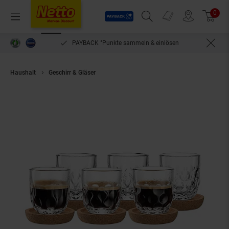
Payback
Prospekte
0
Arti
Menü
Suchfeld einblenden
Filiale finden
Warenkorb
PAYBACK °Punkte sammeln & einlösen
Haushalt
Geschirr & Gläser
Leonardo Espressogläser mit Untersetzer Go