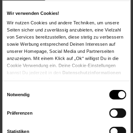
Produkttyp: Espressogläser mit Untersetzer
Grundpreispflicht: Nein
Wir verwenden Cookies!
Lieferungsumfang: 6x Glas, 6x Untersetzer
Wir nutzen Cookies und andere Techniken, um unsere
Marke: LEONARDO
Seiten sicher und zuverlässig anzubieten, eine Vielzahl
Material: Glas
Merkmal: Spülmaschinengeeignet,
von Services bereitzustellen, diese stetig zu verbessern
Temperaturbeständig bis max. 100°C
sowie Werbung entsprechend Deinen Interessen auf
Inhalt (in ml): 60
unserer Homepage, Social Media und Partnerseiten
Set-Größe: 6er Set
anzuzeigen. Mit einem Klick auf „Ok“ willigst Du in die
Maßangabe: 60 ml
Cookie Verwendung ein. Deine Cookie-Einstellungen
kannst Du jederzeit in den
Datenschutzinformationen
Gewählte Variante:
ändern bzw. widerrufen.
Varianten-Farbe: transparent
Einwilligungsauswahl
Notwendig
Artikelnummer: 2859862000
EAN: 4262517042119
Artikel gehört zur Kategorie:
Geschirr & Gläser
Präferenzen
Statistiken