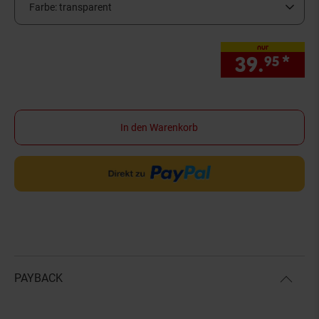
Farbe:
transparent
nur
39.
*
nur
95
In den Warenkorb
PAYBACK