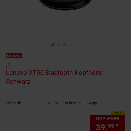
Lenovo XT96 Bluetooth-Kopfhörer
Schwarz
(Produkt aktuell ausverkauft)
Lieferzeit:
neue Ware ist bereits unterwegs
-46 %
Sie Sparen 46 Prozen
UVP
74.
99
UVP 
39.
*
Sie
99