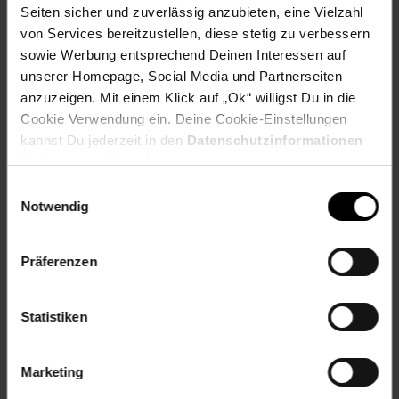
Seiten sicher und zuverlässig anzubieten, eine Vielzahl
Musikwiedergabezeit: ca. 3,5 Stunden (abhängig von der
von Services bereitzustellen, diese stetig zu verbessern
Musiklautstärke)
Ladezeit: ca. 1 Stunde
sowie Werbung entsprechend Deinen Interessen auf
Farbe: Schwarz und Weiß
unserer Homepage, Social Media und Partnerseiten
Gewicht der Ohrhörer (jeweils): 3,4 g/0,12 oz
anzuzeigen. Mit einem Klick auf „Ok“ willigst Du in die
Cookie Verwendung ein. Deine Cookie-Einstellungen
Artikelnummer: 2551198000
kannst Du jederzeit in den
Datenschutzinformationen
EAN: 4066708957059
ändern bzw. widerrufen.
Artikel gehört zur Kategorie:
Kopfhörer
Einwilligungsauswahl
Notwendig
Versandinformationen
Präferenzen
Herstellerinformationen
Statistiken
Altgeräterücknahme
Marketing