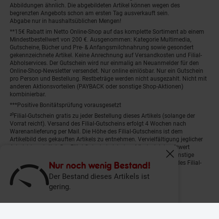
Abbildungen ähnlich. Die abgebildeten Artikel können wegen des
begrenzten Angebots schon am ersten Tag ausverkauft sein.
Abgabe nur in haushaltsüblichen Mengen!
**15€ Rabatt im Netto Online-Shop auf das komplette Sortiment ab einem
Mindestbestellwert von 200 €. Ausgenommen: Kategorie Multimedia,
Gutscheine, Bücher und Pre- & Anfangsmilchnahrung sowie gesondert
gekennzeichnete Artikel. Keine Anrechnung auf Versandkosten und Filial-
Abholservices. Der Gutschein wird nur einmalig an Neuanmelder für den
Online-Shop-Newsletter versendet. Nur online einlösbar. Nur ein Gutschein
pro Person und Bestellung. Restbeträge werden nicht ausgezahlt. Nicht mit
anderen Aktionsvorteilen (PAYBACK oder sonstige Shop-Aktionen)
kombinierbar.
***Positive Bonitätsprüfung vorausgesetzt
²⁰Filial-Gutschein gratis zu jeder Bestellung dieses Artikels (solange der
Vorrat reicht). Versand des Filial-Gutscheins erfolgt 4 Wochen nach
Warenanlieferung per Mail. Die Höhe des Filial-Gutscheins ist dem
Artikelbild des gekauften Artikels zu entnehmen. Vervielfältigung jeglicher
Art nicht gestattet. Der Filial-Gutschein ist ohne Mindesteinkaufswert
einlösbar. Nicht mit anderen Aktionsvorteilen (PAYBACK oder sonstige
Fenster schliess
Shop-Aktionen) kombinierbar. Der jeweilige Gültigkeitszeitraum des Filial-
Nur noch wenig Bestand!
Gutscheins ist darauf vermerkt.
Der Bestand dieses Artikels ist
gering.
© Netto Marken-Discount Stiftung & Co. KG |