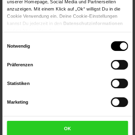
Artikelnummer: 2788881000
unserer Homepage, Social Media und Partnerseiten
EAN: 5909256286907
anzuzeigen. Mit einem Klick auf „Ok“ willigst Du in die
Artikel gehört zur Kategorie:
Ohrringe
Cookie Verwendung ein. Deine Cookie-Einstellungen
kannst Du jederzeit in den
Datenschutzinformationen
ändern bzw. widerrufen.
Einwilligungsauswahl
Versandinformationen
Notwendig
Herstellerinformationen
Präferenzen
Statistiken
Fußzeile
Weitere Online-Angebote
Marketing
Netto Reisen
TV-Shop
Weinwelt
OK