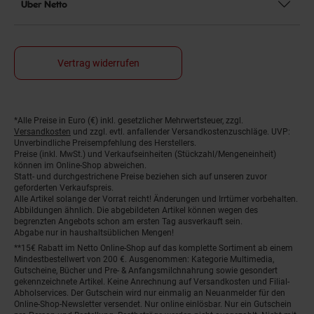
Über Netto
Vertrag widerrufen
*Alle Preise in Euro (€) inkl. gesetzlicher Mehrwertsteuer, zzgl.
Fußnoten
Versandkosten
und zzgl. evtl. anfallender Versandkostenzuschläge. UVP:
Unverbindliche Preisempfehlung des Herstellers.
Preise (inkl. MwSt.) und Verkaufseinheiten (Stückzahl/Mengeneinheit)
können im Online-Shop abweichen.
Statt- und durchgestrichene Preise beziehen sich auf unseren zuvor
geforderten Verkaufspreis.
Alle Artikel solange der Vorrat reicht! Änderungen und Irrtümer vorbehalten.
Abbildungen ähnlich. Die abgebildeten Artikel können wegen des
begrenzten Angebots schon am ersten Tag ausverkauft sein.
Abgabe nur in haushaltsüblichen Mengen!
**15€ Rabatt im Netto Online-Shop auf das komplette Sortiment ab einem
Mindestbestellwert von 200 €. Ausgenommen: Kategorie Multimedia,
Gutscheine, Bücher und Pre- & Anfangsmilchnahrung sowie gesondert
gekennzeichnete Artikel. Keine Anrechnung auf Versandkosten und Filial-
Abholservices. Der Gutschein wird nur einmalig an Neuanmelder für den
Online-Shop-Newsletter versendet. Nur online einlösbar. Nur ein Gutschein