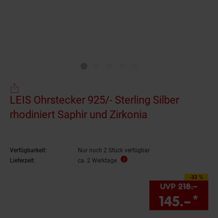
LEIS Ohrstecker 925/- Sterling Silber
rhodiniert Saphir und Zirkonia
Verfügbarkeit:
Nur noch 2 Stück verfügbar
Lieferzeit:
ca. 2 Werktage
-33 %
Sie Sparen 33 Prozen
UVP
218.–
UVP 
145.–
*
Sie