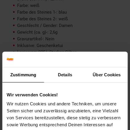
Farbe: weiß
Farbe des Steines 1-: blau
Farbe des Steines 2-: weiß
Geschlecht / Gender: Damen
Gewicht (ca. g)-: 2,6g
Gravurartikel-: Nein
Inklusive: Geschenketui
Legierung: 925/- Sterling Silber
Länge (cm)-: 1,1cm
Material Optik 1-: Glänzend
Ohrringe-Verschluss: Stecker mit Flügelsicherung
Zustimmung
Details
Über Cookies
Schmuck Metall: 925-Sterling Silber
Schmuck-Verschluss: Stecker mit Flügelsicherung
Stein Anzahl 1-: 2
Wir verwenden Cookies!
Stein Anzahl 2-: 28
Wir nutzen Cookies und andere Techniken, um unsere
Steineinsatz 1-: Saphir
Seiten sicher und zuverlässig anzubieten, eine Vielzahl
Steineinsatz 2-: Zirkonia
von Services bereitzustellen, diese stetig zu verbessern
Zertifikat-: Nein
sowie Werbung entsprechend Deinen Interessen auf